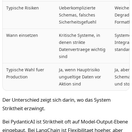
Typische Risiken
Ueberkomplizierte
Weiches 
Schemas, falsches
Degradat
Sicherheitsgefuehl
Formatfe
Wann einsetzen
Kritische Systeme, in
Systeme 
denen strikte
Integrat
Datenvertraege wichtig
standard
sind
Typische Wahl fuer
Ja, wenn Hauptrisiko
Ja, aber 
Production
ungueltige Daten vor
Schemas,
Aktion sind
und stop
Der Unterschied zeigt sich darin, wo das System
Striktheit erzwingt.
Bei PydanticAI ist Striktheit oft auf Model-Output-Ebene
eingebaut. Bei LangChain ist Flexibilitaet hoeher, aber