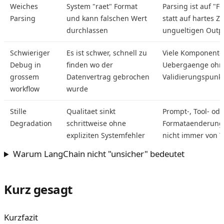
Weiches
System "raet" Format
Parsing ist auf "F
Parsing
und kann falschen Wert
statt auf hartes 
durchlassen
ungueltigen Outpu
Schwieriger
Es ist schwer, schnell zu
Viele Komponent
Debug in
finden wo der
Uebergaenge ohne
grossem
Datenvertrag gebrochen
Validierungspunk
workflow
wurde
Stille
Qualitaet sinkt
Prompt-, Tool- ode
Degradation
schrittweise ohne
Formataenderung
expliziten Systemfehler
nicht immer von T
Warum LangChain nicht "unsicher" bedeutet
Kurz gesagt
Kurzfazit