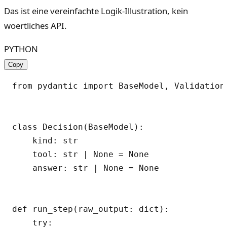
Das ist eine vereinfachte Logik-Illustration, kein
woertliches API.
PYTHON
Copy
from pydantic import BaseModel, ValidationE
class Decision(BaseModel):

    kind: str

    tool: str | None = None

    answer: str | None = None

def run_step(raw_output: dict):

    try:
