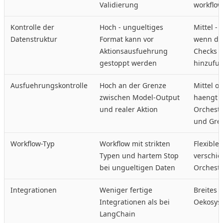
Validierung
workflow
Kontrolle der
Hoch - ungueltiges
Mittel - S
Datenstruktur
Format kann vor
wenn du
Aktionsausfuehrung
Checks e
gestoppt werden
hinzufue
Ausfuehrungskontrolle
Hoch an der Grenze
Mittel o
zwischen Model-Output
haengt 
und realer Aktion
Orchest
und Gre
Workflow-Typ
Workflow mit strikten
Flexible
Typen und hartem Stop
verschi
bei ungueltigen Daten
Orchest
Integrationen
Weniger fertige
Breites 
Integrationen als bei
Oekosys
LangChain