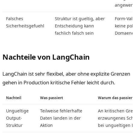
angewen
Falsches
Struktur ist gueltig, aber
Form-Vali
Sicherheitsgefuehl
Entscheidung kann
keine pol
fachlich falsch sein
Domaenen
Nachteile von LangChain
LangChain ist sehr flexibel, aber ohne explizite Grenzen
gehen in Production kritische Fehler leicht durch.
Nachteil
Was passiert
Warum das passiert
Ungueltige
Teilweise fehlerhafte
An kritischen Gre
Output-
Daten landen in der
erzwungenes Sch
Struktur
Aktion
bei ungueltigen 