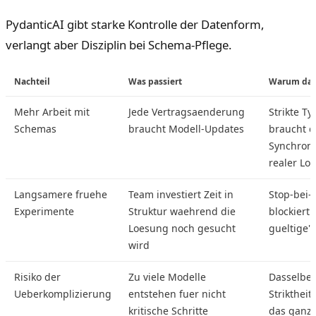
PydanticAI gibt starke Kontrolle der Datenform,
verlangt aber Disziplin bei Schema-Pflege.
Nachteil
Was passiert
Warum das 
Mehr Arbeit mit
Jede Vertragsaenderung
Strikte Ty
Schemas
braucht Modell-Updates
braucht d
Synchroni
realer Log
Langsamere fruehe
Team investiert Zeit in
Stop-bei-
Experimente
Struktur waehrend die
blockiert 
Loesung noch gesucht
gueltige"
wird
Risiko der
Zu viele Modelle
Dasselbe
Ueberkomplizierung
entstehen fuer nicht
Striktheit
kritische Schritte
das ganz