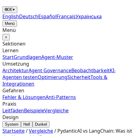
🌐
DE
▾
English
Deutsch
Español
Français
Українська
Menü
Menü
×
Sektionen
Lernen
Start
Grundlagen
Agent‑Muster
Umsetzung
Architektur
Agent Governance
Beobachtbarkeit
KI-
Agenten testen
Optimierung
Sicherheit
Tools &
Integrationen
Gefahren
Fehler & Lösungen
Anti-Patterns
Praxis
Leitfäden
Beispiele
Vergleiche
Design
System
Hell
Dunkel
Startseite
/
Vergleiche
/
PydanticAI vs LangChain: Was ist