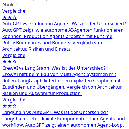
Ähnlich
Vergleiche
★★☆
AutoGPT vs Production Agents: Was ist der Unterschied?
AutoGPT zeigt, wie autonome AI-Agenten funktionieren
koennen. Production Agents arbeiten mit Runtime,
Policy Boundaries und Budgets. Vergleich von
Architektur, Risiken und Einsatz.
Vergleiche
★★☆
CrewAI vs LangGraph: Was ist der Unterschied?
CrewAI hilft beim Bau von Multi-Agent-Systemen mit
Rollen. LangGraph liefert einen expliziten Graphen mit
Zuständen und Übergängen. Vergleich von Architektur,
Risiken und Auswahl für Production.
Vergleiche
★★☆
LangChain vs AutoGPT: Was ist der Unterschied?
LangChain bietet flexible Komponenten fuer Agents und
workflow. AutoGPT zeigt einen autonomen Agent-Loop,