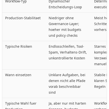
Workflow-Typ
Dynamischer
Determin
Entscheidungs-Loop
executio
Production-Stabilitaet
Niedriger ohne
Meist ho
Governance-Layer;
Schritte
hoeher mit budgets
vorhersa
und policy checks
Typische Risiken
Endlosschleifen, Tool-
Starres 
Spam, Verhaltens-Drift,
komplex
unkontrollierte Kosten
Verzweig
manuelle
Wann einsetzen
Unklare Aufgaben, bei
Stabile P
denen nicht alle Pfade
klaren S
vorab beschreibbar
Regeln
sind
Typische Wahl fuer
Ja, aber nur mit harten
Workflow