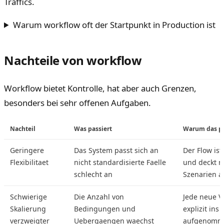
Traffics.
Warum workflow oft der Startpunkt in Production ist
Nachteile von workflow
Workflow bietet Kontrolle, hat aber auch Grenzen,
besonders bei sehr offenen Aufgaben.
Nachteil
Was passiert
Warum das pa
Geringere
Das System passt sich an
Der Flow ist
Flexibilitaet
nicht standardisierte Faelle
und deckt n
schlecht an
Szenarien a
Schwierige
Die Anzahl von
Jede neue V
Skalierung
Bedingungen und
explizit ins
verzweigter
Uebergaengen waechst
aufgenomm