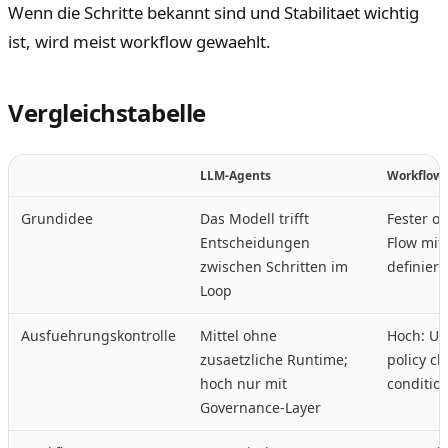
Wenn die Schritte bekannt sind und Stabilitaet wichtig
ist, wird meist workflow gewaehlt.
Vergleichstabelle
LLM-Agents
Workflow
Grundidee
Das Modell trifft
Fester o
Entscheidungen
Flow mit 
zwischen Schritten im
definiert
Loop
Ausfuehrungskontrolle
Mittel ohne
Hoch: U
zusaetzliche Runtime;
policy c
hoch nur mit
condition
Governance-Layer