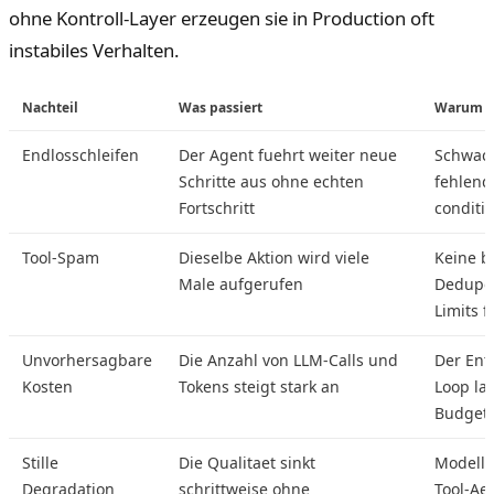
ohne Kontroll-Layer erzeugen sie in Production oft
instabiles Verhalten.
Nachteil
Was passiert
Warum da
Endlosschleifen
Der Agent fuehrt weiter neue
Schwac
Schritte aus ohne echten
fehlend
Fortschritt
conditi
Tool-Spam
Dieselbe Aktion wird viele
Keine b
Male aufgerufen
Dedupe
Limits f
Unvorhersagbare
Die Anzahl von LLM-Calls und
Der Ent
Kosten
Tokens steigt stark an
Loop lae
Budgetk
Stille
Die Qualitaet sinkt
Modell-
Degradation
schrittweise ohne
Tool-A