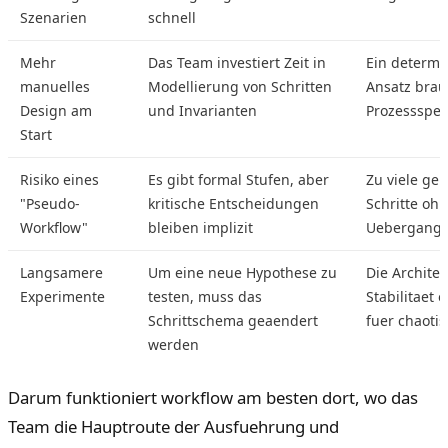
Szenarien
schnell
Mehr
Das Team investiert Zeit in
Ein determi
manuelles
Modellierung von Schritten
Ansatz brau
Design am
und Invarianten
Prozessspezi
Start
Risiko eines
Es gibt formal Stufen, aber
Zu viele ge
"Pseudo-
kritische Entscheidungen
Schritte ohn
Workflow"
bleiben implizit
Uebergangs
Langsamere
Um eine neue Hypothese zu
Die Architek
Experimente
testen, muss das
Stabilitaet o
Schrittschema geaendert
fuer chaotis
werden
Darum funktioniert workflow am besten dort, wo das
Team die Hauptroute der Ausfuehrung und