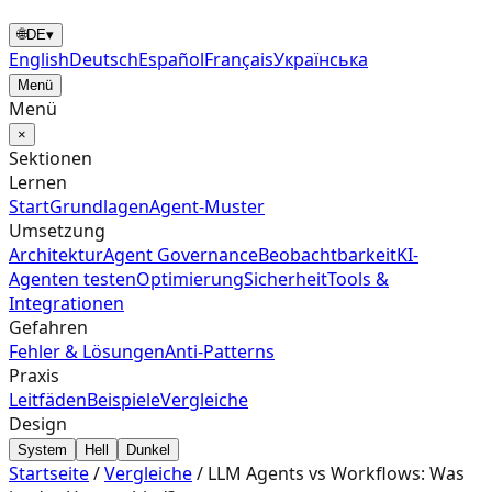
🌐
DE
▾
English
Deutsch
Español
Français
Українська
Menü
Menü
×
Sektionen
Lernen
Start
Grundlagen
Agent‑Muster
Umsetzung
Architektur
Agent Governance
Beobachtbarkeit
KI-
Agenten testen
Optimierung
Sicherheit
Tools &
Integrationen
Gefahren
Fehler & Lösungen
Anti-Patterns
Praxis
Leitfäden
Beispiele
Vergleiche
Design
System
Hell
Dunkel
Startseite
/
Vergleiche
/
LLM Agents vs Workflows: Was