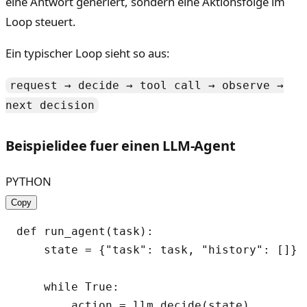
eine Antwort generiert, sondern eine Aktionsfolge im
Loop steuert.
Ein typischer Loop sieht so aus:
request → decide → tool call → observe →
next decision
Beispielidee fuer einen LLM-Agent
PYTHON
Copy
def run_agent(task):

    state = {"task": task, "history": []}

    while True:

        action = llm.decide(state)
