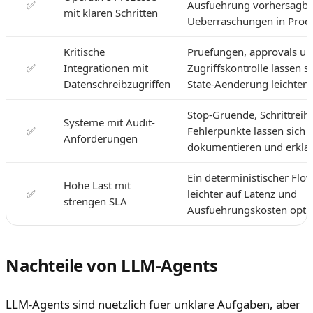
✅
Ausfuehrung vorhersagbar
mit klaren Schritten
Ueberraschungen in Produ
Kritische
Pruefungen, approvals u
✅
Integrationen mit
Zugriffskontrolle lassen si
Datenschreibzugriffen
State-Aenderung leichter 
Stop-Gruende, Schrittreih
Systeme mit Audit-
✅
Fehlerpunkte lassen sich l
Anforderungen
dokumentieren und erklae
Ein deterministischer Flow
Hohe Last mit
✅
leichter auf Latenz und
strengen SLA
Ausfuehrungskosten opti
Nachteile von LLM-Agents
LLM-Agents sind nuetzlich fuer unklare Aufgaben, aber