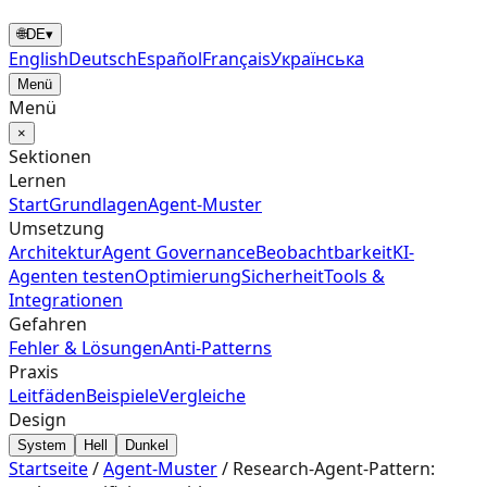
🌐
DE
▾
English
Deutsch
Español
Français
Українська
Menü
Menü
×
Sektionen
Lernen
Start
Grundlagen
Agent‑Muster
Umsetzung
Architektur
Agent Governance
Beobachtbarkeit
KI-
Agenten testen
Optimierung
Sicherheit
Tools &
Integrationen
Gefahren
Fehler & Lösungen
Anti-Patterns
Praxis
Leitfäden
Beispiele
Vergleiche
Design
System
Hell
Dunkel
Startseite
/
Agent‑Muster
/
Research-Agent-Pattern: