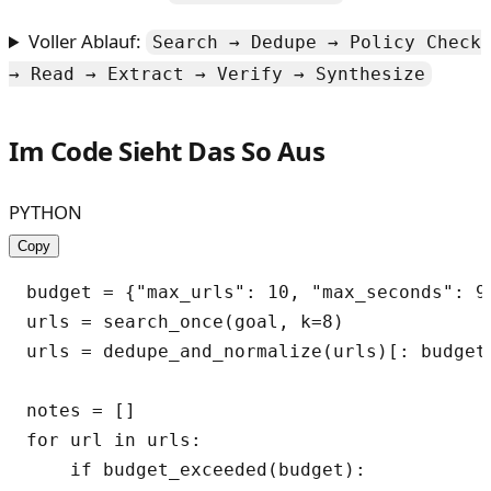
Voller Ablauf:
Search → Dedupe → Policy Check
→ Read → Extract → Verify → Synthesize
Im Code Sieht Das So Aus
PYTHON
Copy
budget = {"max_urls": 10, "max_seconds": 90
urls = search_once(goal, k=8)

urls = dedupe_and_normalize(urls)[: budget[
notes = []

for url in urls:

    if budget_exceeded(budget):
