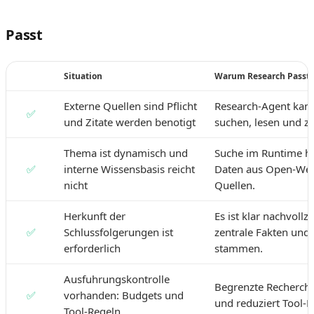
Passt
Situation
Warum Research Passt
Externe Quellen sind Pflicht
Research-Agent kan
✅
und Zitate werden benotigt
suchen, lesen und zi
Thema ist dynamisch und
Suche im Runtime ho
✅
interne Wissensbasis reicht
Daten aus Open-Web
nicht
Quellen.
Herkunft der
Es ist klar nachvollz
✅
Schlussfolgerungen ist
zentrale Fakten und
erforderlich
stammen.
Ausfuhrungskontrolle
Begrenzte Recherche
✅
vorhanden: Budgets und
und reduziert Tool-L
Tool-Regeln