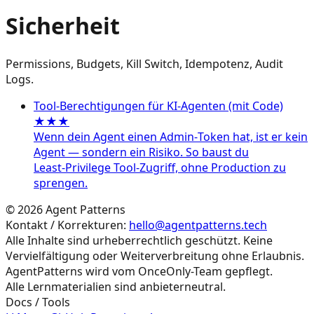
Sicherheit
Permissions, Budgets, Kill Switch, Idempotenz, Audit
Logs.
Tool‑Berechtigungen für KI‑Agenten (mit Code)
★★★
Wenn dein Agent einen Admin‑Token hat, ist er kein
Agent — sondern ein Risiko. So baust du
Least‑Privilege Tool‑Zugriff, ohne Production zu
sprengen.
©
2026
Agent Patterns
Kontakt / Korrekturen:
hello@agentpatterns.tech
Alle Inhalte sind urheberrechtlich geschützt. Keine
Vervielfältigung oder Weiterverbreitung ohne Erlaubnis.
AgentPatterns wird vom OnceOnly-Team gepflegt.
Alle Lernmaterialien sind anbieterneutral.
Docs / Tools