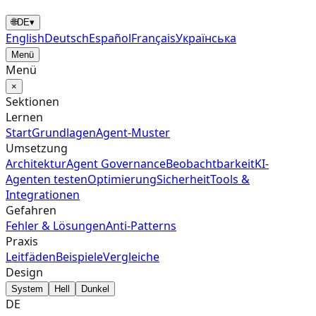
🌐
DE
▾
English
Deutsch
Español
Français
Українська
Menü
Menü
×
Sektionen
Lernen
Start
Grundlagen
Agent‑Muster
Umsetzung
Architektur
Agent Governance
Beobachtbarkeit
KI-
Agenten testen
Optimierung
Sicherheit
Tools &
Integrationen
Gefahren
Fehler & Lösungen
Anti-Patterns
Praxis
Leitfäden
Beispiele
Vergleiche
Design
System
Hell
Dunkel
DE