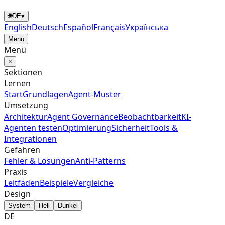
🌐
DE
▾
English
Deutsch
Español
Français
Українська
Menü
Menü
×
Sektionen
Lernen
Start
Grundlagen
Agent‑Muster
Umsetzung
Architektur
Agent Governance
Beobachtbarkeit
KI-
Agenten testen
Optimierung
Sicherheit
Tools &
Integrationen
Gefahren
Fehler & Lösungen
Anti-Patterns
Praxis
Leitfäden
Beispiele
Vergleiche
Design
System
Hell
Dunkel
DE