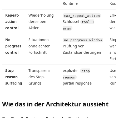
Runtime
Kos
Repeat-
Wiederholung
Erke
max_repeat_action
action
derselben
Schlüssel
dene
tool +
control
Aktion
wied
args
No-
Situationen
Stop
no_progress_window
progress
ohne echten
Prüfung von
wenn
control
Fortschritt
Zustandsänderungen
sind
Forts
Stop
Transparenz
expliziter
User
stop
reason
des Stop-
sehe
reason
surfacing
Grunds
partial response
Run 
Wie das in der Architektur aussieht