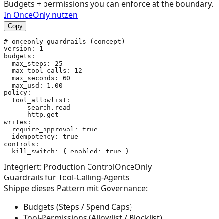
Budgets + permissions you can enforce at the boundary.
In OnceOnly nutzen
Copy
# onceonly guardrails (concept)

version: 1

budgets:

  max_steps: 25

  max_tool_calls: 12

  max_seconds: 60

  max_usd: 1.00

policy:

  tool_allowlist:

    - search.read

    - http.get

writes:

  require_approval: true

  idempotency: true

controls:

Integriert: Production Control
OnceOnly
Guardrails für Tool-Calling-Agents
Shippe dieses Pattern mit Governance:
Budgets (Steps / Spend Caps)
Tool-Permissions (Allowlist / Blocklist)