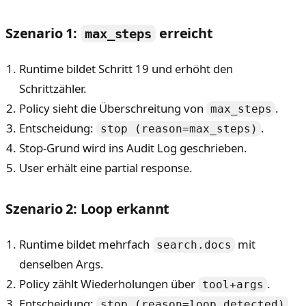
Szenario 1:
erreicht
max_steps
Runtime bildet Schritt 19 und erhöht den
Schrittzähler.
Policy sieht die Überschreitung von
.
max_steps
Entscheidung:
.
stop (reason=max_steps)
Stop-Grund wird ins Audit Log geschrieben.
User erhält eine partial response.
Szenario 2: Loop erkannt
Runtime bildet mehrfach
mit
search.docs
denselben Args.
Policy zählt Wiederholungen über
.
tool+args
Entscheidung:
.
stop (reason=loop_detected)