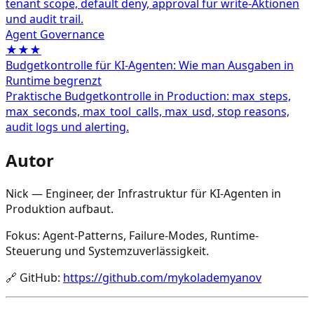
tenant scope, default deny, approval für write-Aktionen
und audit trail.
Agent Governance
★★★
Budgetkontrolle für KI-Agenten: Wie man Ausgaben in
Runtime begrenzt
Praktische Budgetkontrolle in Production: max_steps,
max_seconds, max_tool_calls, max_usd, stop reasons,
audit logs und alerting.
Autor
Nick — Engineer, der Infrastruktur für KI-Agenten in
Produktion aufbaut.
Fokus: Agent-Patterns, Failure-Modes, Runtime-
Steuerung und Systemzuverlässigkeit.
🔗
GitHub
:
https://github.com/mykolademyanov