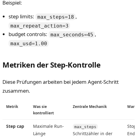
Beispiel:
step limits:
,
max_steps=18
max_repeat_action=3
budget controls:
,
max_seconds=45
max_usd=1.00
Metriken der Step-Kontrolle
Diese Prüfungen arbeiten bei jedem Agent-Schritt
zusammen.
Metrik
Was sie
Zentrale Mechanik
War
kontrolliert
Step cap
Maximale Run-
Stop
max_steps
Länge
Schrittzähler in der
Endl