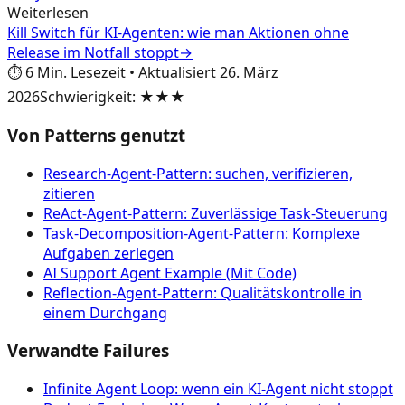
Weiterlesen
Kill Switch für KI-Agenten: wie man Aktionen ohne
Release im Notfall stoppt
→
⏱️
6
Min. Lesezeit
•
Aktualisiert
26. März
2026
Schwierigkeit
:
★★★
Von Patterns genutzt
Research-Agent-Pattern: suchen, verifizieren,
zitieren
ReAct-Agent-Pattern: Zuverlässige Task-Steuerung
Task-Decomposition-Agent-Pattern: Komplexe
Aufgaben zerlegen
AI Support Agent Example (Mit Code)
Reflection-Agent-Pattern: Qualitätskontrolle in
einem Durchgang
Verwandte Failures
Infinite Agent Loop: wenn ein KI-Agent nicht stoppt