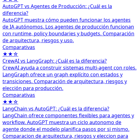
AutoGPT vs Agentes de Producción: ¿Cuál es la
diferencia?
AutoGPT muestra cómo pueden funcionar los agentes
de IA autónomos. Los agentes de producción funcionan
con runtime, policy boundaries y budgets. Comparación
de arquitectura, riesgos y uso.
Comparativas
★★☆
CrewAI vs LangGraph: ¿Cuál es la diferencia?
CrewAI ayuda a construir sistemas multi-agent con roles.
LangGraph ofrece un graph explícito con estados y
transiciones. Comparación de arquitectura, riesgos y
elección para producción.
Comparativas
★★☆
LangChain vs AutoGPT: ¿Cuál es la diferencia?
LangChain ofrece componentes flexibles para agentes y
workflow. AutoGPT muestra un ciclo autonomo de
agente donde el modelo planifica pasos por si mismo.
Comparacion de arquitectura, riesgos y eleccion para