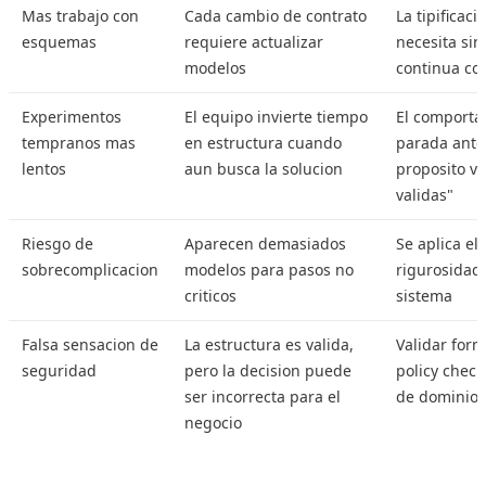
Mas trabajo con
Cada cambio de contrato
La tipificaci
esquemas
requiere actualizar
necesita sin
modelos
continua con
Experimentos
El equipo invierte tiempo
El comporta
tempranos mas
en estructura cuando
parada ante
lentos
aun busca la solucion
proposito va
validas"
Riesgo de
Aparecen demasiados
Se aplica el
sobrecomplicacion
modelos para pasos no
rigurosidad 
criticos
sistema
Falsa sensacion de
La estructura es valida,
Validar for
seguridad
pero la decision puede
policy check
ser incorrecta para el
de dominio
negocio