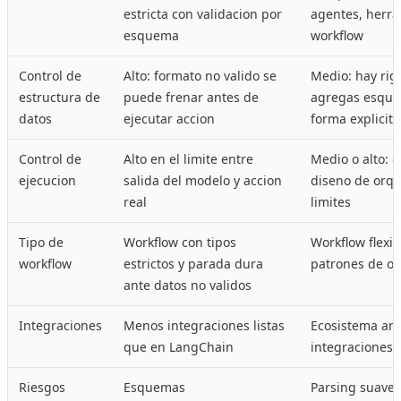
estricta con validacion por
agentes, herra
esquema
workflow
Control de
Alto: formato no valido se
Medio: hay rig
estructura de
puede frenar antes de
agregas esque
datos
ejecutar accion
forma explicita
Control de
Alto en el limite entre
Medio o alto: 
ejecucion
salida del modelo y accion
diseno de orqu
real
limites
Tipo de
Workflow con tipos
Workflow flexib
workflow
estrictos y parada dura
patrones de or
ante datos no validos
Integraciones
Menos integraciones listas
Ecosistema am
que en LangChain
integraciones
Riesgos
Esquemas
Parsing suave,