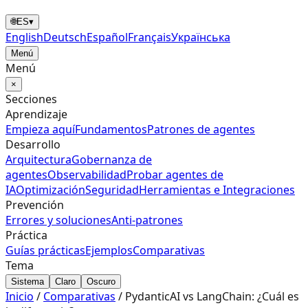
🌐
ES
▾
English
Deutsch
Español
Français
Українська
Menú
Menú
×
Secciones
Aprendizaje
Empieza aquí
Fundamentos
Patrones de agentes
Desarrollo
Arquitectura
Gobernanza de
agentes
Observabilidad
Probar agentes de
IA
Optimización
Seguridad
Herramientas e Integraciones
Prevención
Errores y soluciones
Anti‑patrones
Práctica
Guías prácticas
Ejemplos
Comparativas
Tema
Sistema
Claro
Oscuro
Inicio
/
Comparativas
/
PydanticAI vs LangChain: ¿Cuál es