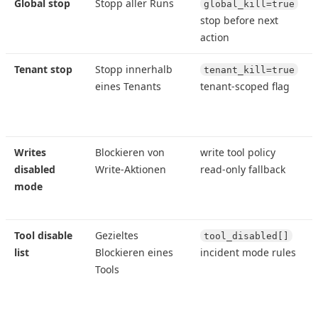
Global stop
Stopp aller Runs
global_kill=true
stop before next
action
Tenant stop
Stopp innerhalb
tenant_kill=true
eines Tenants
tenant-scoped flag
Writes
Blockieren von
write tool policy
disabled
Write-Aktionen
read-only fallback
mode
Tool disable
Gezieltes
tool_disabled[]
list
Blockieren eines
incident mode rules
Tools