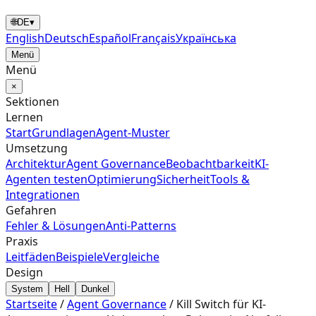
🌐
DE
▾
English
Deutsch
Español
Français
Українська
Menü
Menü
×
Sektionen
Lernen
Start
Grundlagen
Agent‑Muster
Umsetzung
Architektur
Agent Governance
Beobachtbarkeit
KI-
Agenten testen
Optimierung
Sicherheit
Tools &
Integrationen
Gefahren
Fehler & Lösungen
Anti-Patterns
Praxis
Leitfäden
Beispiele
Vergleiche
Design
System
Hell
Dunkel
Startseite
/
Agent Governance
/
Kill Switch für KI-