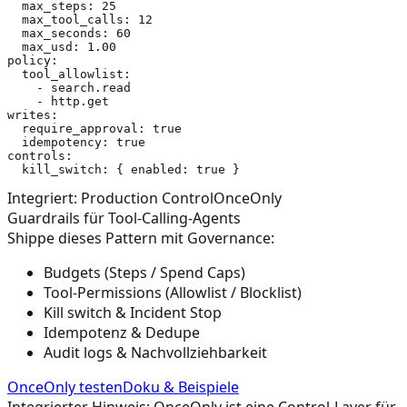
  max_steps: 25

  max_tool_calls: 12

  max_seconds: 60

  max_usd: 1.00

policy:

  tool_allowlist:

    - search.read

    - http.get

writes:

  require_approval: true

  idempotency: true

controls:

Integriert: Production Control
OnceOnly
Guardrails für Tool-Calling-Agents
Shippe dieses Pattern mit Governance:
Budgets (Steps / Spend Caps)
Tool-Permissions (Allowlist / Blocklist)
Kill switch & Incident Stop
Idempotenz & Dedupe
Audit logs & Nachvollziehbarkeit
OnceOnly testen
Doku & Beispiele
Integrierter Hinweis: OnceOnly ist eine Control-Layer für