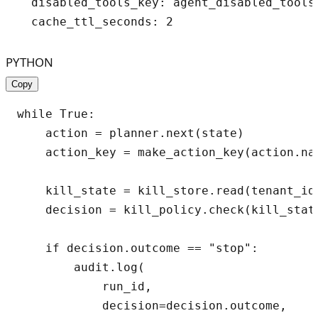
  disabled_tools_key: agent_disabled_tools

PYTHON
Copy
while True:

    action = planner.next(state)

    action_key = make_action_key(action.na
    kill_state = kill_store.read(tenant_id=
    decision = kill_policy.check(kill_state
    if decision.outcome == "stop":

        audit.log(

            run_id,

            decision=decision.outcome,
