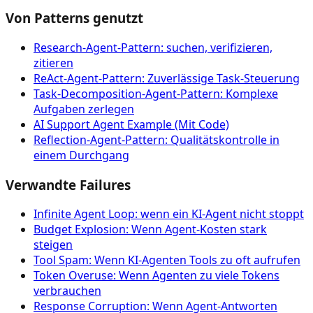
Von Patterns genutzt
Research-Agent-Pattern: suchen, verifizieren,
zitieren
ReAct-Agent-Pattern: Zuverlässige Task-Steuerung
Task-Decomposition-Agent-Pattern: Komplexe
Aufgaben zerlegen
AI Support Agent Example (Mit Code)
Reflection-Agent-Pattern: Qualitätskontrolle in
einem Durchgang
Verwandte Failures
Infinite Agent Loop: wenn ein KI-Agent nicht stoppt
Budget Explosion: Wenn Agent-Kosten stark
steigen
Tool Spam: Wenn KI-Agenten Tools zu oft aufrufen
Token Overuse: Wenn Agenten zu viele Tokens
verbrauchen
Response Corruption: Wenn Agent-Antworten