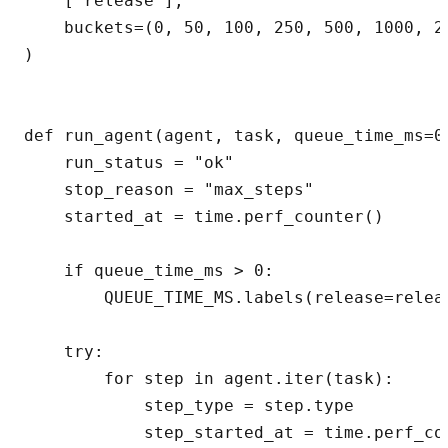
    ["release"],

    buckets=(0, 50, 100, 250, 500, 1000, 20
)

def run_agent(agent, task, queue_time_ms=0,
    run_status = "ok"

    stop_reason = "max_steps"

    started_at = time.perf_counter()

    if queue_time_ms > 0:

        QUEUE_TIME_MS.labels(release=releas
    try:

        for step in agent.iter(task):

            step_type = step.type

            step_started_at = time.perf_cou