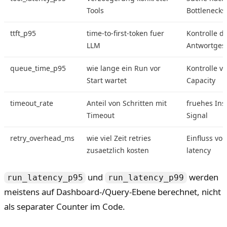
Tools
Bottlenecks
ttft_p95
time-to-first-token fuer
Kontrolle d
LLM
Antwortges
queue_time_p95
wie lange ein Run vor
Kontrolle v
Start wartet
Capacity
timeout_rate
Anteil von Schritten mit
fruehes Inst
Timeout
Signal
retry_overhead_ms
wie viel Zeit retries
Einfluss vo
zusaetzlich kosten
latency
und
werden
run_latency_p95
run_latency_p99
meistens auf Dashboard-/Query-Ebene berechnet, nicht
als separater Counter im Code.