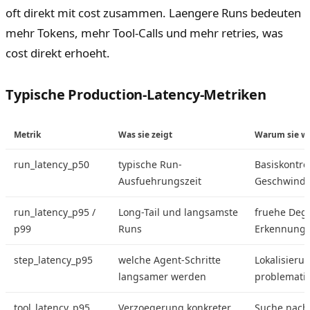
oft direkt mit cost zusammen. Laengere Runs bedeuten
mehr Tokens, mehr Tool-Calls und mehr retries, was
cost direkt erhoeht.
Typische Production-Latency-Metriken
Metrik
Was sie zeigt
Warum sie wi
run_latency_p50
typische Run-
Basiskontro
Ausfuehrungszeit
Geschwindi
run_latency_p95 /
Long-Tail und langsamste
fruehe Degr
p99
Runs
Erkennung
step_latency_p95
welche Agent-Schritte
Lokalisieru
langsamer werden
problemati
tool_latency_p95
Verzoegerung konkreter
Suche nach