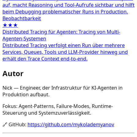
auf, macht Reasoning und Tool-Aufrufe sichtbar und hilft
beim Debugging problematischer Runs in Production.
Beobachtbarkeit
★★★
Distributed Tracing für Agenten: Tracing von Multi-
Agenten-Systemen
Distributed Tracing verfolgt einen Run über mehrere
Services, Queues, Tools und LLM-Provider hinweg und
erhält den Trace Context end-to-end.
Autor
Nick — Engineer, der Infrastruktur für KI-Agenten in
Produktion aufbaut.
Fokus: Agent-Patterns, Failure-Modes, Runtime-
Steuerung und Systemzuverlässigkeit.
🔗
GitHub
:
https://github.com/mykolademyanov