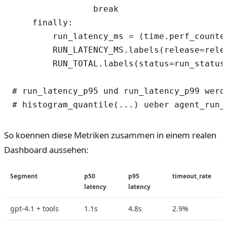
                break

    finally:

        run_latency_ms = (time.perf_counter
        RUN_LATENCY_MS.labels(release=relea
        RUN_TOTAL.labels(status=run_status
# run_latency_p95 und run_latency_p99 werd
So koennen diese Metriken zusammen in einem realen
Dashboard aussehen:
Segment
p50
p95
timeout_rate
S
latency
latency
gpt-4.1 + tools
1.1s
4.8s
2.9%
c