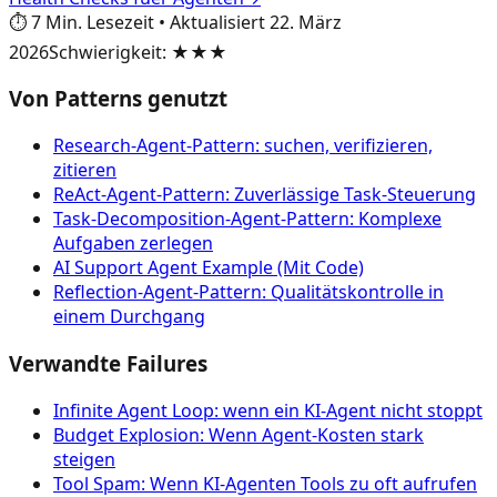
⏱️
7
Min. Lesezeit
•
Aktualisiert
22. März
2026
Schwierigkeit
:
★★★
Von Patterns genutzt
Research-Agent-Pattern: suchen, verifizieren,
zitieren
ReAct-Agent-Pattern: Zuverlässige Task-Steuerung
Task-Decomposition-Agent-Pattern: Komplexe
Aufgaben zerlegen
AI Support Agent Example (Mit Code)
Reflection-Agent-Pattern: Qualitätskontrolle in
einem Durchgang
Verwandte Failures
Infinite Agent Loop: wenn ein KI-Agent nicht stoppt
Budget Explosion: Wenn Agent-Kosten stark
steigen
Tool Spam: Wenn KI-Agenten Tools zu oft aufrufen