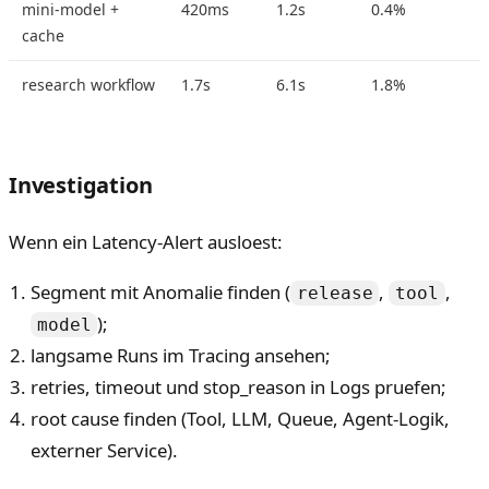
mini-model +
420ms
1.2s
0.4%
cache
research workflow
1.7s
6.1s
1.8%
s
Investigation
Wenn ein Latency-Alert ausloest:
Segment mit Anomalie finden (
,
,
release
tool
);
model
langsame Runs im Tracing ansehen;
retries, timeout und stop_reason in Logs pruefen;
root cause finden (Tool, LLM, Queue, Agent-Logik,
externer Service).