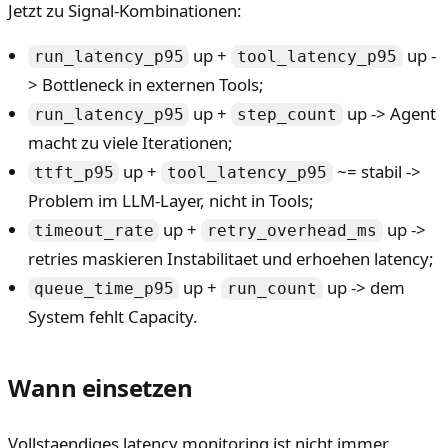
Jetzt zu Signal-Kombinationen:
up +
up -
run_latency_p95
tool_latency_p95
> Bottleneck in externen Tools;
up +
up -> Agent
run_latency_p95
step_count
macht zu viele Iterationen;
up +
~= stabil ->
ttft_p95
tool_latency_p95
Problem im LLM-Layer, nicht in Tools;
up +
up ->
timeout_rate
retry_overhead_ms
retries maskieren Instabilitaet und erhoehen latency;
up +
up -> dem
queue_time_p95
run_count
System fehlt Capacity.
Wann einsetzen
Vollstaendiges latency monitoring ist nicht immer