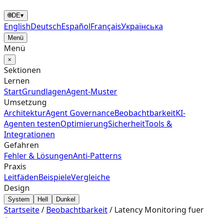
🌐
DE
▾
English
Deutsch
Español
Français
Українська
Menü
Menü
×
Sektionen
Lernen
Start
Grundlagen
Agent‑Muster
Umsetzung
Architektur
Agent Governance
Beobachtbarkeit
KI-
Agenten testen
Optimierung
Sicherheit
Tools &
Integrationen
Gefahren
Fehler & Lösungen
Anti-Patterns
Praxis
Leitfäden
Beispiele
Vergleiche
Design
System
Hell
Dunkel
Startseite
/
Beobachtbarkeit
/
Latency Monitoring fuer