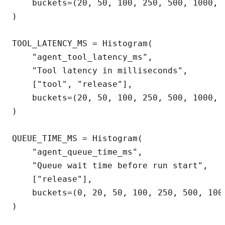
    buckets=(20, 50, 100, 250, 500, 1000, 2
)

TOOL_LATENCY_MS = Histogram(

    "agent_tool_latency_ms",

    "Tool latency in milliseconds",

    ["tool", "release"],

    buckets=(20, 50, 100, 250, 500, 1000, 2
)

QUEUE_TIME_MS = Histogram(

    "agent_queue_time_ms",

    "Queue wait time before run start",

    ["release"],

    buckets=(0, 20, 50, 100, 250, 500, 1000
)
