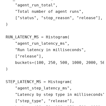
    "agent_run_total",

    "Total number of agent runs",

    ["status", "stop_reason", "release"],

)

RUN_LATENCY_MS = Histogram(

    "agent_run_latency_ms",

    "Run latency in milliseconds",

    ["release"],

    buckets=(100, 250, 500, 1000, 2000, 500
)

STEP_LATENCY_MS = Histogram(

    "agent_step_latency_ms",

    "Latency by step type in milliseconds",
    ["step_type", "release"],
