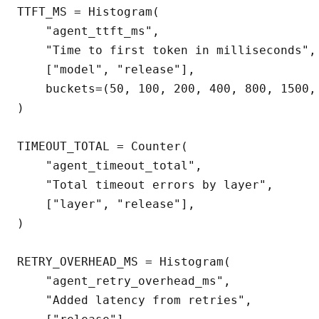
TTFT_MS = Histogram(

    "agent_ttft_ms",

    "Time to first token in milliseconds",

    ["model", "release"],

    buckets=(50, 100, 200, 400, 800, 1500, 
)

TIMEOUT_TOTAL = Counter(

    "agent_timeout_total",

    "Total timeout errors by layer",

    ["layer", "release"],

)

RETRY_OVERHEAD_MS = Histogram(

    "agent_retry_overhead_ms",

    "Added latency from retries",
