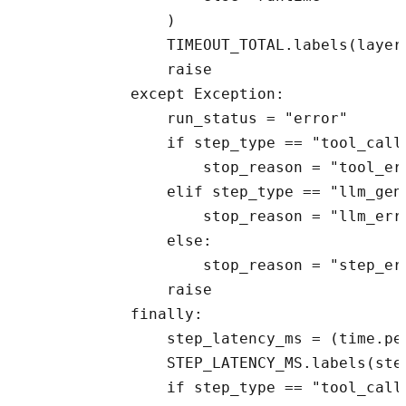
                )

                TIMEOUT_TOTAL.labels(layer
                raise

            except Exception:

                run_status = "error"

                if step_type == "tool_call"
                    stop_reason = "tool_err
                elif step_type == "llm_gene
                    stop_reason = "llm_erro
                else:

                    stop_reason = "step_err
                raise

            finally:

                step_latency_ms = (time.pe
                STEP_LATENCY_MS.labels(ste
                if step_type == "tool_call"