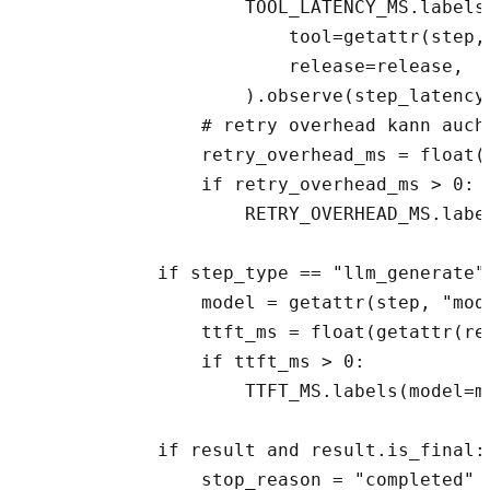
                    TOOL_LATENCY_MS.labels(
                        tool=getattr(step, 
                        release=release,

                    ).observe(step_latency_
                # retry overhead kann auch
                retry_overhead_ms = float(
                if retry_overhead_ms > 0:

                    RETRY_OVERHEAD_MS.labe
            if step_type == "llm_generate":
                model = getattr(step, "mode
                ttft_ms = float(getattr(res
                if ttft_ms > 0:

                    TTFT_MS.labels(model=m
            if result and result.is_final:

                stop_reason = "completed"
