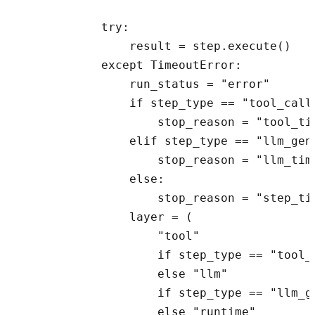
            try:

                result = step.execute()

            except TimeoutError:

                run_status = "error"

                if step_type == "tool_call"
                    stop_reason = "tool_tim
                elif step_type == "llm_gene
                    stop_reason = "llm_time
                else:

                    stop_reason = "step_tim
                layer = (

                    "tool"

                    if step_type == "tool_c
                    else "llm"

                    if step_type == "llm_ge
                    else "runtime"
