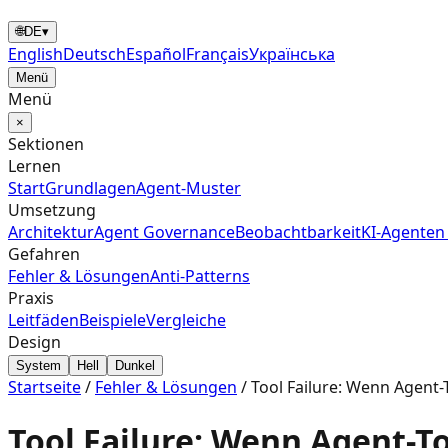
🌐
DE
▾
English
Deutsch
Español
Français
Українська
Menü
Menü
×
Sektionen
Lernen
Start
Grundlagen
Agent‑Muster
Umsetzung
Architektur
Agent Governance
Beobachtbarkeit
KI-Agenten
Gefahren
Fehler & Lösungen
Anti-Patterns
Praxis
Leitfäden
Beispiele
Vergleiche
Design
System
Hell
Dunkel
Startseite
/
Fehler & Lösungen
/
Tool Failure: Wenn Agent-
Tool Failure: Wenn Agent-To