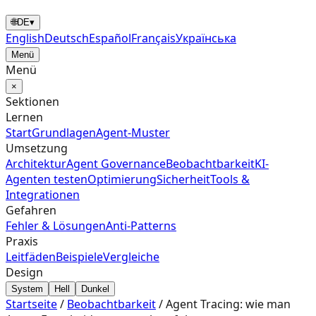
🌐
DE
▾
English
Deutsch
Español
Français
Українська
Menü
Menü
×
Sektionen
Lernen
Start
Grundlagen
Agent‑Muster
Umsetzung
Architektur
Agent Governance
Beobachtbarkeit
KI-
Agenten testen
Optimierung
Sicherheit
Tools &
Integrationen
Gefahren
Fehler & Lösungen
Anti-Patterns
Praxis
Leitfäden
Beispiele
Vergleiche
Design
System
Hell
Dunkel
Startseite
/
Beobachtbarkeit
/
Agent Tracing: wie man