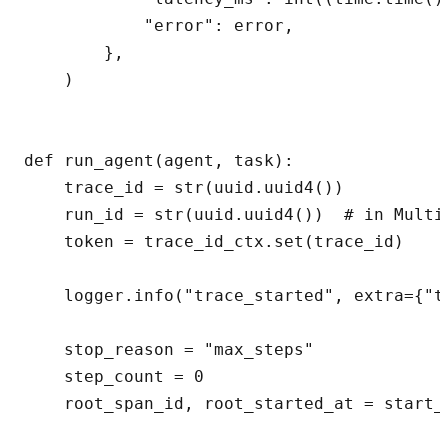
            "error": error,

        },

    )

def run_agent(agent, task):

    trace_id = str(uuid.uuid4())

    run_id = str(uuid.uuid4())  # in Multi
    token = trace_id_ctx.set(trace_id)

    logger.info("trace_started", extra={"t
    stop_reason = "max_steps"

    step_count = 0

    root_span_id, root_started_at = start_