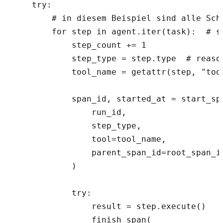
    try:

        # in diesem Beispiel sind alle Sch
        for step in agent.iter(task):  # s
            step_count += 1

            step_type = step.type  # reaso
            tool_name = getattr(step, "tool
            span_id, started_at = start_spa
                run_id,

                step_type,

                tool=tool_name,

                parent_span_id=root_span_id
            )

            try:

                result = step.execute()

                finish_span(
