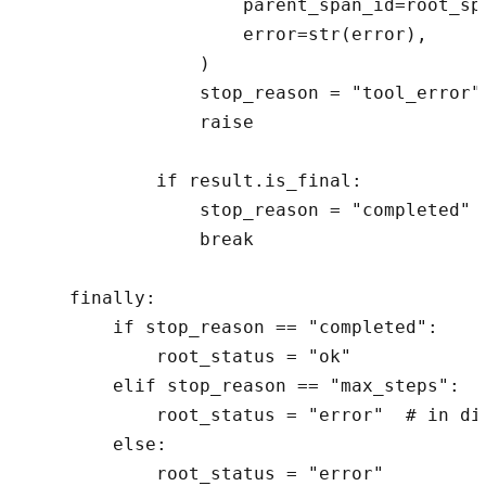
                    parent_span_id=root_spa
                    error=str(error),

                )

                stop_reason = "tool_error"

                raise

            if result.is_final:

                stop_reason = "completed"

                break

    finally:

        if stop_reason == "completed":

            root_status = "ok"

        elif stop_reason == "max_steps":

            root_status = "error"  # in di
        else:

            root_status = "error"
