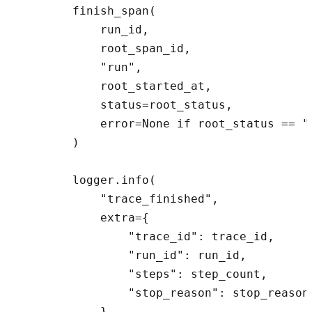
        finish_span(

            run_id,

            root_span_id,

            "run",

            root_started_at,

            status=root_status,

            error=None if root_status == "o
        )

        logger.info(

            "trace_finished",

            extra={

                "trace_id": trace_id,

                "run_id": run_id,

                "steps": step_count,

                "stop_reason": stop_reason,
            },
