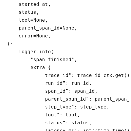
    started_at,

    status,

    tool=None,

    parent_span_id=None,

    error=None,

):

    logger.info(

        "span_finished",

        extra={

            "trace_id": trace_id_ctx.get(),
            "run_id": run_id,

            "span_id": span_id,

            "parent_span_id": parent_span_i
            "step_type": step_type,

            "tool": tool,

            "status": status,

            "latency_ms": int((time.time() 