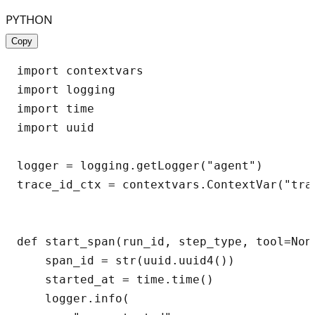
PYTHON
Copy
import contextvars

import logging

import time

import uuid

logger = logging.getLogger("agent")

trace_id_ctx = contextvars.ContextVar("trac
def start_span(run_id, step_type, tool=None
    span_id = str(uuid.uuid4())

    started_at = time.time()

    logger.info(
