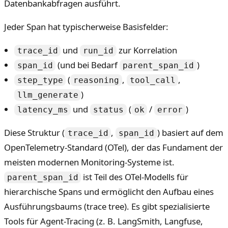
Datenbankabfragen ausführt.
Jeder Span hat typischerweise Basisfelder:
und
zur Korrelation
trace_id
run_id
(und bei Bedarf
)
span_id
parent_span_id
(
,
,
step_type
reasoning
tool_call
)
llm_generate
und
(
/
)
latency_ms
status
ok
error
Diese Struktur (
,
) basiert auf dem
trace_id
span_id
OpenTelemetry-Standard (OTel), der das Fundament der
meisten modernen Monitoring-Systeme ist.
ist Teil des OTel-Modells für
parent_span_id
hierarchische Spans und ermöglicht den Aufbau eines
Ausführungsbaums (trace tree). Es gibt spezialisierte
Tools für Agent-Tracing (z. B. LangSmith, Langfuse,