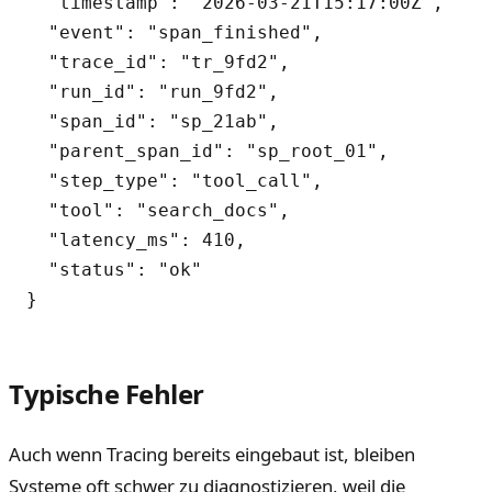
  "timestamp": "2026-03-21T15:17:00Z",

  "event": "span_finished",

  "trace_id": "tr_9fd2",

  "run_id": "run_9fd2",

  "span_id": "sp_21ab",

  "parent_span_id": "sp_root_01",

  "step_type": "tool_call",

  "tool": "search_docs",

  "latency_ms": 410,

  "status": "ok"

Typische Fehler
Auch wenn Tracing bereits eingebaut ist, bleiben
Systeme oft schwer zu diagnostizieren, weil die