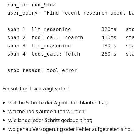
run_id: run_9fd2

user_query: "Find recent research about bat
span 1  llm_reasoning          320ms   stat
span 2  tool_call: search      410ms   stat
span 3  llm_reasoning          180ms   stat
span 4  tool_call: fetch       260ms   stat
Ein solcher Trace zeigt sofort:
welche Schritte der Agent durchlaufen hat;
welche Tools aufgerufen wurden;
wie lange jeder Schritt gedauert hat;
wo genau Verzögerung oder Fehler aufgetreten sind.