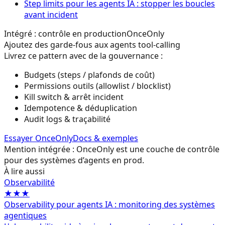
Step limits pour les agents IA : stopper les boucles
avant incident
Intégré : contrôle en production
OnceOnly
Ajoutez des garde-fous aux agents tool-calling
Livrez ce pattern avec de la gouvernance :
Budgets (steps / plafonds de coût)
Permissions outils (allowlist / blocklist)
Kill switch & arrêt incident
Idempotence & déduplication
Audit logs & traçabilité
Essayer OnceOnly
Docs & exemples
Mention intégrée : OnceOnly est une couche de contrôle
pour des systèmes d’agents en prod.
À lire aussi
Observabilité
★★★
Observability pour agents IA : monitoring des systèmes
agentiques