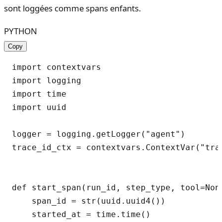
sont loggées comme spans enfants.
PYTHON
Copy
import contextvars

import logging

import time

import uuid

logger = logging.getLogger("agent")

trace_id_ctx = contextvars.ContextVar("trac
def start_span(run_id, step_type, tool=None
    span_id = str(uuid.uuid4())

    started_at = time.time()
