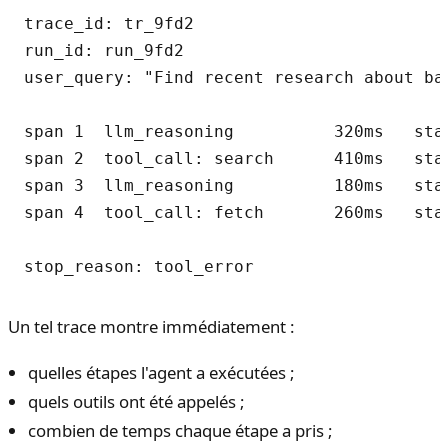
trace_id: tr_9fd2

run_id: run_9fd2

user_query: "Find recent research about bat
span 1  llm_reasoning          320ms   stat
span 2  tool_call: search      410ms   stat
span 3  llm_reasoning          180ms   stat
span 4  tool_call: fetch       260ms   stat
Un tel trace montre immédiatement :
quelles étapes l'agent a exécutées ;
quels outils ont été appelés ;
combien de temps chaque étape a pris ;