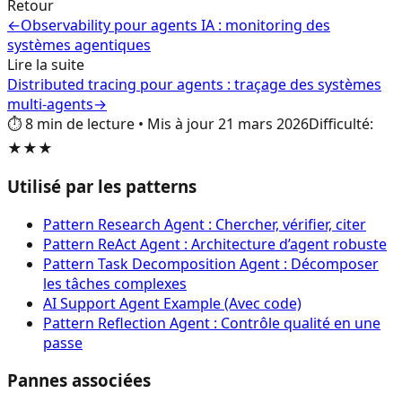
Retour
←
Observability pour agents IA : monitoring des
systèmes agentiques
Lire la suite
Distributed tracing pour agents : traçage des systèmes
multi-agents
→
⏱️
8
min de lecture
•
Mis à jour
21 mars 2026
Difficulté
:
★★★
Utilisé par les patterns
Pattern Research Agent : Chercher, vérifier, citer
Pattern ReAct Agent : Architecture d’agent robuste
Pattern Task Decomposition Agent : Décomposer
les tâches complexes
AI Support Agent Example (Avec code)
Pattern Reflection Agent : Contrôle qualité en une
passe
Pannes associées