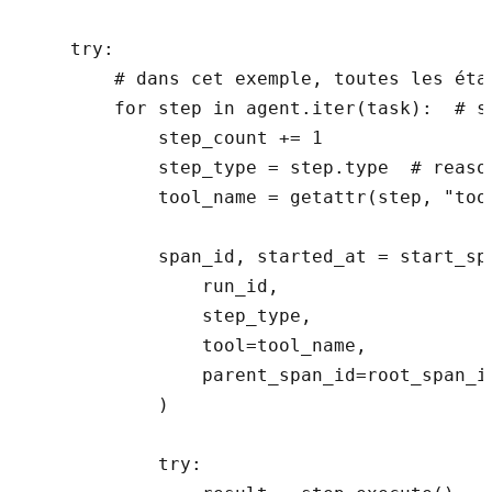
    try:

        # dans cet exemple, toutes les éta
        for step in agent.iter(task):  # s
            step_count += 1

            step_type = step.type  # reaso
            tool_name = getattr(step, "tool
            span_id, started_at = start_spa
                run_id,

                step_type,

                tool=tool_name,

                parent_span_id=root_span_id
            )

            try:
