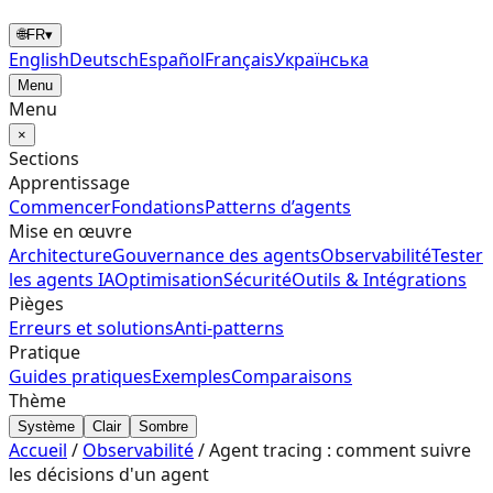
🌐
FR
▾
English
Deutsch
Español
Français
Українська
Menu
Menu
×
Sections
Apprentissage
Commencer
Fondations
Patterns d’agents
Mise en œuvre
Architecture
Gouvernance des agents
Observabilité
Tester
les agents IA
Optimisation
Sécurité
Outils & Intégrations
Pièges
Erreurs et solutions
Anti-patterns
Pratique
Guides pratiques
Exemples
Comparaisons
Thème
Système
Clair
Sombre
Accueil
/
Observabilité
/
Agent tracing : comment suivre
les décisions d'un agent