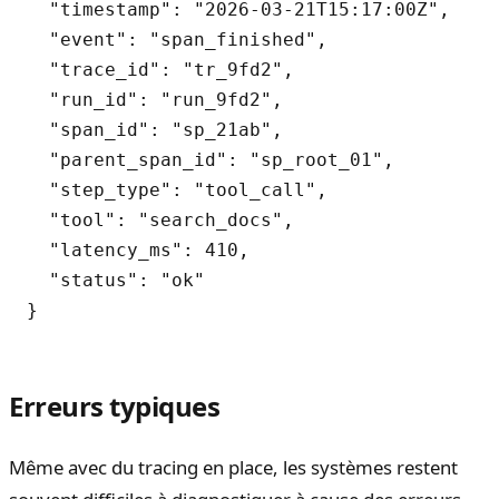
  "timestamp": "2026-03-21T15:17:00Z",

  "event": "span_finished",

  "trace_id": "tr_9fd2",

  "run_id": "run_9fd2",

  "span_id": "sp_21ab",

  "parent_span_id": "sp_root_01",

  "step_type": "tool_call",

  "tool": "search_docs",

  "latency_ms": 410,

  "status": "ok"

Erreurs typiques
Même avec du tracing en place, les systèmes restent