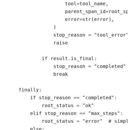
                    tool=tool_name,

                    parent_span_id=root_spa
                    error=str(error),

                )

                stop_reason = "tool_error"

                raise

            if result.is_final:

                stop_reason = "completed"

                break

    finally:

        if stop_reason == "completed":

            root_status = "ok"

        elif stop_reason == "max_steps":

            root_status = "error"  # simpli
        else:
