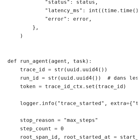
            "status": status,

            "latency_ms": int((time.time() 
            "error": error,

        },

    )

def run_agent(agent, task):

    trace_id = str(uuid.uuid4())

    run_id = str(uuid.uuid4())  # dans les
    token = trace_id_ctx.set(trace_id)

    logger.info("trace_started", extra={"t
    stop_reason = "max_steps"

    step_count = 0

    root_span_id, root_started_at = start_