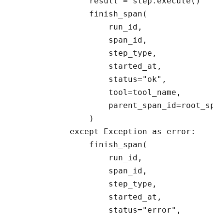
                result = step.execute()

                finish_span(

                    run_id,

                    span_id,

                    step_type,

                    started_at,

                    status="ok",

                    tool=tool_name,

                    parent_span_id=root_spa
                )

            except Exception as error:

                finish_span(

                    run_id,

                    span_id,

                    step_type,

                    started_at,

                    status="error",
