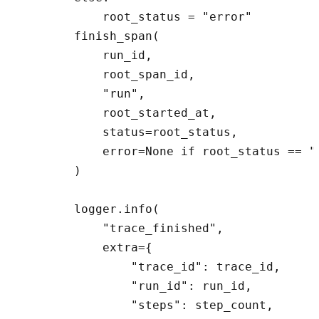
            root_status = "error"

        finish_span(

            run_id,

            root_span_id,

            "run",

            root_started_at,

            status=root_status,

            error=None if root_status == "o
        )

        logger.info(

            "trace_finished",

            extra={

                "trace_id": trace_id,

                "run_id": run_id,

                "steps": step_count,
