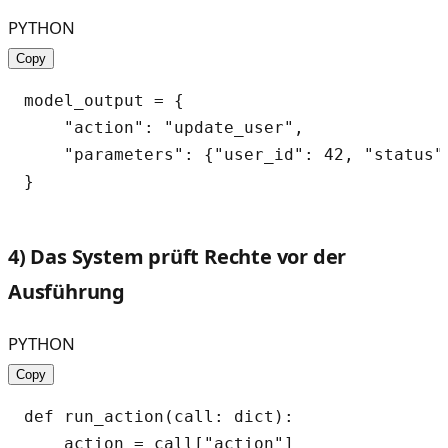
PYTHON
Copy
model_output = {

    "action": "update_user",

    "parameters": {"user_id": 42, "status":
4) Das System prüft Rechte vor der
Ausführung
PYTHON
Copy
def run_action(call: dict):

    action = call["action"]
