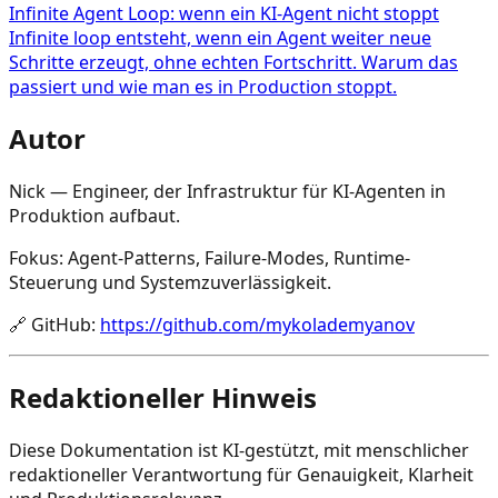
Infinite Agent Loop: wenn ein KI-Agent nicht stoppt
Infinite loop entsteht, wenn ein Agent weiter neue
Schritte erzeugt, ohne echten Fortschritt. Warum das
passiert und wie man es in Production stoppt.
Autor
Nick — Engineer, der Infrastruktur für KI-Agenten in
Produktion aufbaut.
Fokus: Agent-Patterns, Failure-Modes, Runtime-
Steuerung und Systemzuverlässigkeit.
🔗
GitHub
:
https://github.com/mykolademyanov
Redaktioneller Hinweis
Diese Dokumentation ist KI-gestützt, mit menschlicher
redaktioneller Verantwortung für Genauigkeit, Klarheit