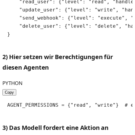
    "read_user": {"level": "read", "handler
    "update_user": {"level": "write", "hand
    "send_webhook": {"level": "execute", "h
    "delete_user": {"level": "delete", "han
2) Hier setzen wir Berechtigungen für
diesen Agenten
PYTHON
Copy
3) Das Modell fordert eine Aktion an