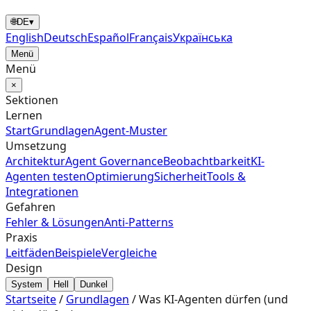
🌐
DE
▾
English
Deutsch
Español
Français
Українська
Menü
Menü
×
Sektionen
Lernen
Start
Grundlagen
Agent‑Muster
Umsetzung
Architektur
Agent Governance
Beobachtbarkeit
KI-
Agenten testen
Optimierung
Sicherheit
Tools &
Integrationen
Gefahren
Fehler & Lösungen
Anti-Patterns
Praxis
Leitfäden
Beispiele
Vergleiche
Design
System
Hell
Dunkel
Startseite
/
Grundlagen
/
Was KI-Agenten dürfen (und