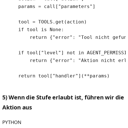
    params = call["parameters"]

    tool = TOOLS.get(action)

    if tool is None:

        return {"error": "Tool nicht gefund
    if tool["level"] not in AGENT_PERMISSIO
        return {"error": "Aktion nicht erla
5) Wenn die Stufe erlaubt ist, führen wir die
Aktion aus
PYTHON