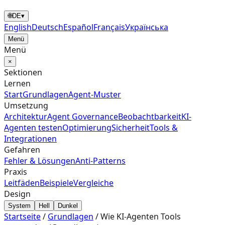
🌐
DE
▾
English
Deutsch
Español
Français
Українська
Menü
Menü
×
Sektionen
Lernen
Start
Grundlagen
Agent‑Muster
Umsetzung
Architektur
Agent Governance
Beobachtbarkeit
KI-
Agenten testen
Optimierung
Sicherheit
Tools &
Integrationen
Gefahren
Fehler & Lösungen
Anti-Patterns
Praxis
Leitfäden
Beispiele
Vergleiche
Design
System
Hell
Dunkel
Startseite
/
Grundlagen
/
Wie KI-Agenten Tools