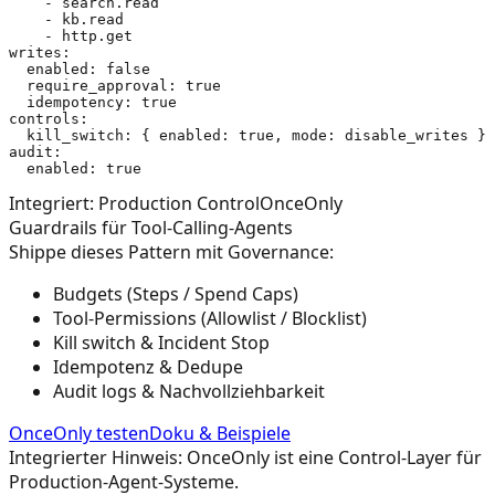
    - search.read

    - kb.read

    - http.get

writes:

  enabled: false

  require_approval: true

  idempotency: true

controls:

  kill_switch: { enabled: true, mode: disable_writes }

audit:

Integriert: Production Control
OnceOnly
Guardrails für Tool-Calling-Agents
Shippe dieses Pattern mit Governance:
Budgets (Steps / Spend Caps)
Tool-Permissions (Allowlist / Blocklist)
Kill switch & Incident Stop
Idempotenz & Dedupe
Audit logs & Nachvollziehbarkeit
OnceOnly testen
Doku & Beispiele
Integrierter Hinweis: OnceOnly ist eine Control-Layer für
Production-Agent-Systeme.