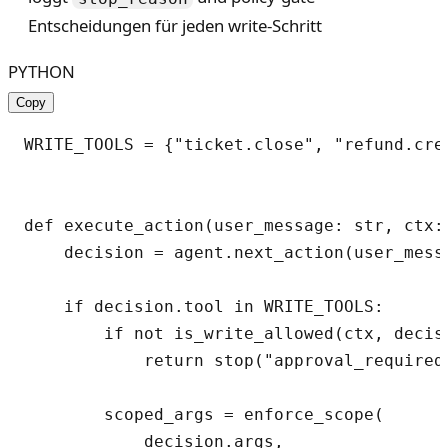
Entscheidungen für jeden write-Schritt
PYTHON
Copy
WRITE_TOOLS = {"ticket.close", "refund.crea
def execute_action(user_message: str, ctx: 
    decision = agent.next_action(user_messa
    if decision.tool in WRITE_TOOLS:

        if not is_write_allowed(ctx, decis
            return stop("approval_required"
        scoped_args = enforce_scope(

            decision.args,
