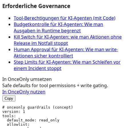
Erforderliche Governance
Tool‑Berechtigungen für KI‑Agenten (mit Code)
Budgetkontrolle für KI-Agenten: Wie man
Ausgaben in Runtime begrenzt
Kill Switch für KI-Agenten: wie man Aktionen ohne
Release im Notfall stoppt
Human Approval für KI-Agenten: Wie man write-
Aktionen sicher kontrolliert
Step Limits für KI-Agenten: Wie man Schleifen vor
einem Incident stoppt
In OnceOnly umsetzen
Safe defaults for tool permissions + write gating.
In OnceOnly nutzen
Copy
# onceonly guardrails (concept)

version: 1

tools:

  default_mode: read_only

  allowlist:
