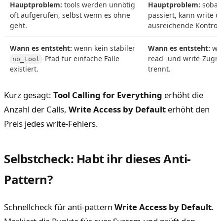
Hauptproblem:
tools werden unnötig
Hauptproblem:
sobald
oft aufgerufen, selbst wenn es ohne
passiert, kann write 
geht.
ausreichende Kontrol
Wann es entsteht:
wenn kein stabiler
Wann es entsteht:
we
-Pfad für einfache Fälle
read- und write-Zugri
no_tool
existiert.
trennt.
Kurz gesagt:
Tool Calling for Everything
erhöht die
Anzahl der Calls,
Write Access by Default
erhöht den
Preis jedes write-Fehlers.
Selbstcheck: Habt ihr dieses Anti-
Pattern?
Schnellcheck für anti-pattern
Write Access by Default
.