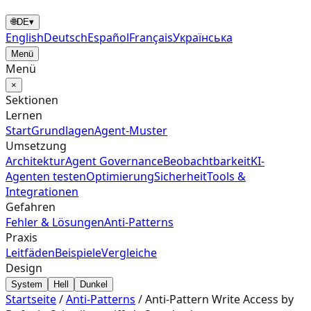
🌐
DE
▾
English
Deutsch
Español
Français
Українська
Menü
Menü
×
Sektionen
Lernen
Start
Grundlagen
Agent‑Muster
Umsetzung
Architektur
Agent Governance
Beobachtbarkeit
KI-
Agenten testen
Optimierung
Sicherheit
Tools &
Integrationen
Gefahren
Fehler & Lösungen
Anti-Patterns
Praxis
Leitfäden
Beispiele
Vergleiche
Design
System
Hell
Dunkel
Startseite
/
Anti-Patterns
/
Anti-Pattern Write Access by