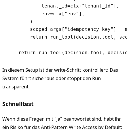
            tenant_id=ctx["tenant_id"],

            env=ctx["env"],

        )

        scoped_args["idempotency_key"] = m
        return run_tool(decision.tool, scop
In diesem Setup ist der write-Schritt kontrolliert: Das
System führt sicher aus oder stoppt den Run
transparent.
Schnelltest
Wenn diese Fragen mit "ja" beantwortet sind, habt ihr
ein Risiko für das Anti-Pattern Write Access by Default: