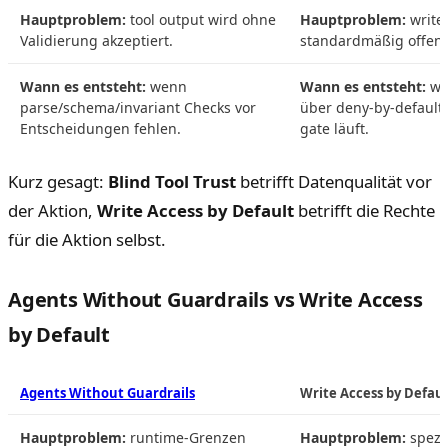
Hauptproblem:
tool output wird ohne
Hauptproblem:
write-
Validierung akzeptiert.
standardmäßig offen.
Wann es entsteht:
wenn
Wann es entsteht:
wen
parse/schema/invariant Checks vor
über deny-by-default
Entscheidungen fehlen.
gate läuft.
Kurz gesagt:
Blind Tool Trust
betrifft Datenqualität vor
der Aktion,
Write Access by Default
betrifft die Rechte
für die Aktion selbst.
Agents Without Guardrails vs Write Access
by Default
Agents Without Guardrails
Write Access by Defaul
Hauptproblem:
runtime-Grenzen
Hauptproblem:
spezie