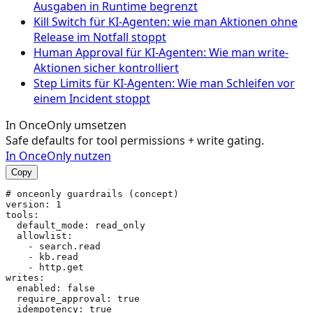
Ausgaben in Runtime begrenzt
Kill Switch für KI-Agenten: wie man Aktionen ohne
Release im Notfall stoppt
Human Approval für KI-Agenten: Wie man write-
Aktionen sicher kontrolliert
Step Limits für KI-Agenten: Wie man Schleifen vor
einem Incident stoppt
In OnceOnly umsetzen
Safe defaults for tool permissions + write gating.
In OnceOnly nutzen
Copy
# onceonly guardrails (concept)

version: 1

tools:

  default_mode: read_only

  allowlist:

    - search.read

    - kb.read

    - http.get

writes:

  enabled: false

  require_approval: true

  idempotency: true
