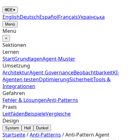
🌐
DE
▾
English
Deutsch
Español
Français
Українська
Menü
Menü
×
Sektionen
Lernen
Start
Grundlagen
Agent‑Muster
Umsetzung
Architektur
Agent Governance
Beobachtbarkeit
KI-
Agenten testen
Optimierung
Sicherheit
Tools &
Integrationen
Gefahren
Fehler & Lösungen
Anti-Patterns
Praxis
Leitfäden
Beispiele
Vergleiche
Design
System
Hell
Dunkel
Startseite
/
Anti-Patterns
/
Anti-Pattern Agent