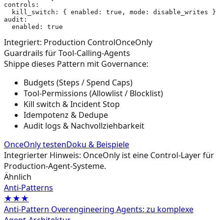
controls:

  kill_switch: { enabled: true, mode: disable_writes }

audit:

Integriert: Production Control
OnceOnly
Guardrails für Tool-Calling-Agents
Shippe dieses Pattern mit Governance:
Budgets (Steps / Spend Caps)
Tool-Permissions (Allowlist / Blocklist)
Kill switch & Incident Stop
Idempotenz & Dedupe
Audit logs & Nachvollziehbarkeit
OnceOnly testen
Doku & Beispiele
Integrierter Hinweis: OnceOnly ist eine Control-Layer für
Production-Agent-Systeme.
Ähnlich
Anti-Patterns
★★★
Anti-Pattern Overengineering Agents: zu komplexe
Agent-Architektur