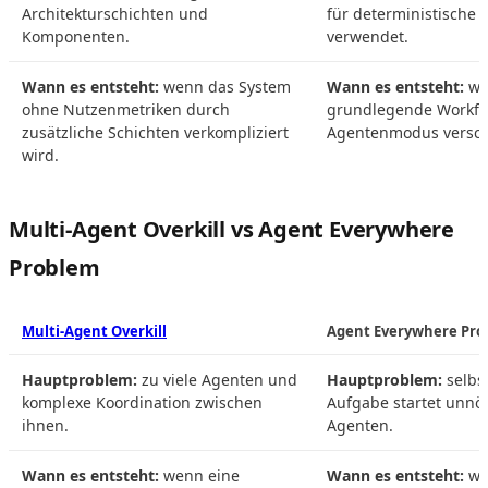
Architekturschichten und
für deterministische
Komponenten.
verwendet.
Wann es entsteht:
wenn das System
Wann es entsteht:
we
ohne Nutzenmetriken durch
grundlegende Workfl
zusätzliche Schichten verkompliziert
Agentenmodus versc
wird.
Multi-Agent Overkill vs Agent Everywhere
Problem
Multi-Agent Overkill
Agent Everywhere Pr
Hauptproblem:
zu viele Agenten und
Hauptproblem:
selbst
komplexe Koordination zwischen
Aufgabe startet unnöt
ihnen.
Agenten.
Wann es entsteht:
wenn eine
Wann es entsteht:
we