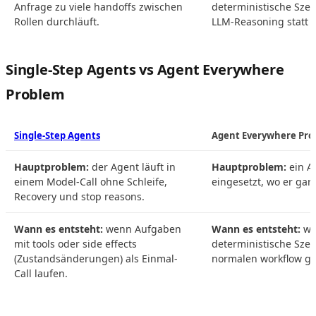
Anfrage zu viele handoffs zwischen
deterministische Szen
Rollen durchläuft.
LLM-Reasoning statt C
Single-Step Agents vs Agent Everywhere
Problem
Single-Step Agents
Agent Everywhere Pr
Hauptproblem:
der Agent läuft in
Hauptproblem:
ein A
einem Model-Call ohne Schleife,
eingesetzt, wo er gar n
Recovery und stop reasons.
Wann es entsteht:
wenn Aufgaben
Wann es entsteht:
we
mit tools oder side effects
deterministische Szen
(Zustandsänderungen) als Einmal-
normalen workflow ge
Call laufen.