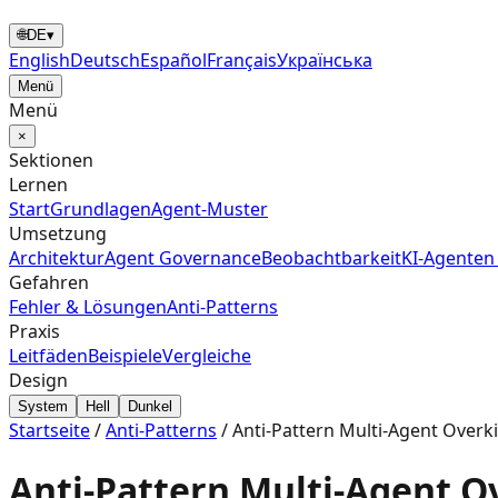
🌐
DE
▾
English
Deutsch
Español
Français
Українська
Menü
Menü
×
Sektionen
Lernen
Start
Grundlagen
Agent‑Muster
Umsetzung
Architektur
Agent Governance
Beobachtbarkeit
KI-Agenten
Gefahren
Fehler & Lösungen
Anti-Patterns
Praxis
Leitfäden
Beispiele
Vergleiche
Design
System
Hell
Dunkel
Startseite
/
Anti-Patterns
/
Anti-Pattern Multi-Agent Overkil
Anti-Pattern Multi-Agent Ov