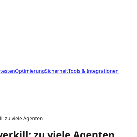
 testen
Optimierung
Sicherheit
Tools & Integrationen
l: zu viele Agenten
erkill: zu viele Agenten