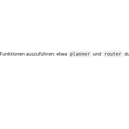
e Funktionen auszuführen: etwa
und
du
planner
router