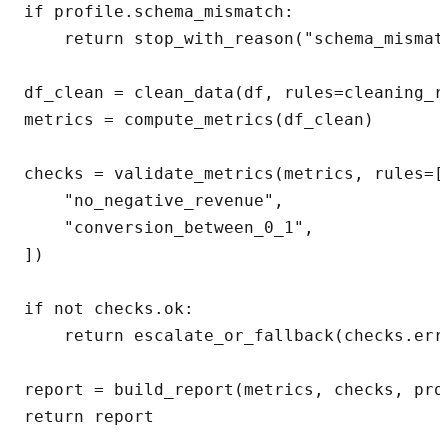
if profile.schema_mismatch:

    return stop_with_reason("schema_mismatc
df_clean = clean_data(df, rules=cleaning_ru
metrics = compute_metrics(df_clean)

checks = validate_metrics(metrics, rules=[

    "no_negative_revenue",

    "conversion_between_0_1",

])

if not checks.ok:

    return escalate_or_fallback(checks.erro
report = build_report(metrics, checks, prof