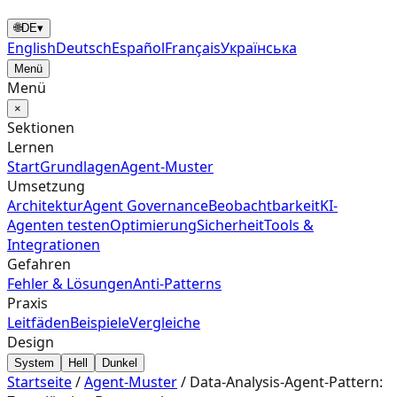
🌐
DE
▾
English
Deutsch
Español
Français
Українська
Menü
Menü
×
Sektionen
Lernen
Start
Grundlagen
Agent‑Muster
Umsetzung
Architektur
Agent Governance
Beobachtbarkeit
KI-
Agenten testen
Optimierung
Sicherheit
Tools &
Integrationen
Gefahren
Fehler & Lösungen
Anti-Patterns
Praxis
Leitfäden
Beispiele
Vergleiche
Design
System
Hell
Dunkel
Startseite
/
Agent‑Muster
/
Data-Analysis-Agent-Pattern: