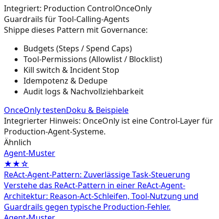
Integriert: Production Control
OnceOnly
Guardrails für Tool-Calling-Agents
Shippe dieses Pattern mit Governance:
Budgets (Steps / Spend Caps)
Tool-Permissions (Allowlist / Blocklist)
Kill switch & Incident Stop
Idempotenz & Dedupe
Audit logs & Nachvollziehbarkeit
OnceOnly testen
Doku & Beispiele
Integrierter Hinweis: OnceOnly ist eine Control-Layer für
Production-Agent-Systeme.
Ähnlich
Agent‑Muster
★★☆
ReAct-Agent-Pattern: Zuverlässige Task-Steuerung
Verstehe das ReAct-Pattern in einer ReAct-Agent-
Architektur: Reason-Act-Schleifen, Tool-Nutzung und
Guardrails gegen typische Production-Fehler.
Agent‑Muster