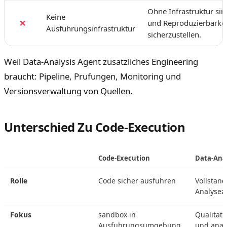
Ohne Infrastruktur sin
Keine
❌
und Reproduzierbarkei
Ausfuhrungsinfrastruktur
sicherzustellen.
Weil Data-Analysis Agent zusatzliches Engineering
braucht: Pipeline, Prufungen, Monitoring und
Versionsverwaltung von Quellen.
Unterschied Zu Code-Execution
Code-Execution
Data-Anal
Rolle
Code sicher ausfuhren
Vollstand
Analysez
Fokus
sandbox in
Qualitat 
Ausfuhrungsumgebung
und anal