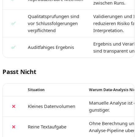
zwischen Runs.
Qualitatsprufungen sind
Validierungen und I
✅
vor Schlussfolgerungen
reduzieren Risiko fal
verpflichtend
Interpretation.
Ergebnis und Verarbe
✅
Auditfahiges Ergebnis
sind transparent und
Passt Nicht
Situation
Warum Data-Analysis Nich
Manuelle Analyse ist e
❌
Kleines Datenvolumen
gunstiger.
Ohne Berechnung und 
❌
Reine Textaufgabe
Analyse-Pipeline uberf