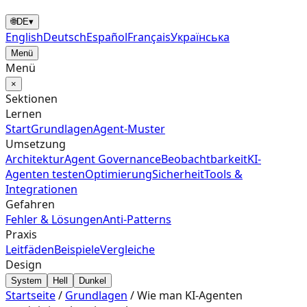
🌐
DE
▾
English
Deutsch
Español
Français
Українська
Menü
Menü
×
Sektionen
Lernen
Start
Grundlagen
Agent‑Muster
Umsetzung
Architektur
Agent Governance
Beobachtbarkeit
KI-
Agenten testen
Optimierung
Sicherheit
Tools &
Integrationen
Gefahren
Fehler & Lösungen
Anti-Patterns
Praxis
Leitfäden
Beispiele
Vergleiche
Design
System
Hell
Dunkel
Startseite
/
Grundlagen
/
Wie man KI-Agenten