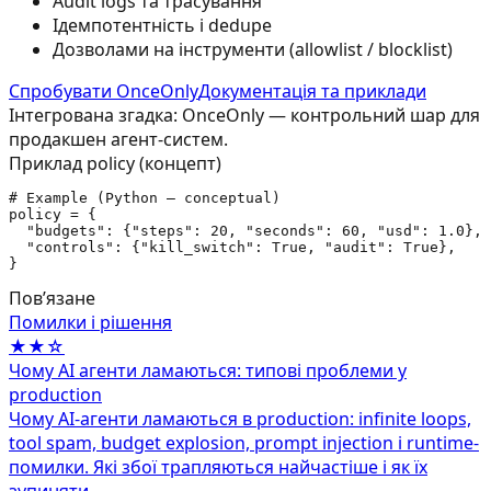
Audit logs та трасування
Ідемпотентність і dedupe
Дозволами на інструменти (allowlist / blocklist)
Спробувати OnceOnly
Документація та приклади
Інтегрована згадка: OnceOnly — контрольний шар для
продакшен агент-систем.
Приклад policy (концепт)
# Example (Python — conceptual)

policy = {

  "budgets": {"steps": 20, "seconds": 60, "usd": 1.0},

  "controls": {"kill_switch": True, "audit": True},

}
Повʼязане
Помилки і рішення
★★☆
Чому AI агенти ламаються: типові проблеми у
production
Чому AI-агенти ламаються в production: infinite loops,
tool spam, budget explosion, prompt injection і runtime-
помилки. Які збої трапляються найчастіше і як їх