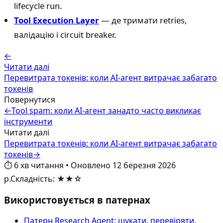
lifecycle run.
Tool Execution Layer
— де тримати retries,
валідацію і circuit breaker.
←
Читати далі
Перевитрата токенів: коли AI-агент витрачає забагато
токенів
Повернутися
←
Tool spam: коли AI-агент занадто часто викликає
інструменти
Читати далі
Перевитрата токенів: коли AI-агент витрачає забагато
токенів
→
⏱️
6
хв читання
•
Оновлено
12 березня 2026
р.
Складність
:
★★☆
Використовується в патернах
Патерн Research Agent: шукати, перевіряти,