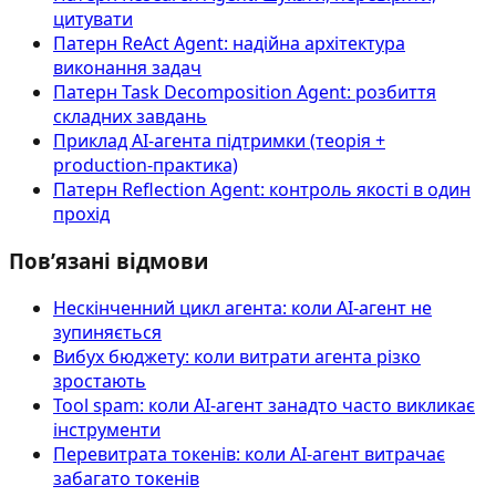
цитувати
Патерн ReAct Agent: надійна архітектура
виконання задач
Патерн Task Decomposition Agent: розбиття
складних завдань
Приклад AI‑агента підтримки (теорія +
production-практика)
Патерн Reflection Agent: контроль якості в один
прохід
Пов’язані відмови
Нескінченний цикл агента: коли AI-агент не
зупиняється
Вибух бюджету: коли витрати агента різко
зростають
Tool spam: коли AI-агент занадто часто викликає
інструменти
Перевитрата токенів: коли AI-агент витрачає
забагато токенів