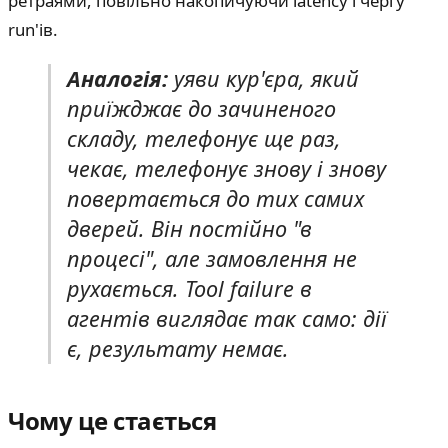
ретраями, повільно накопичуючи latency і чергу
run'ів.
Аналогія:
уяви кур'єра, який
приїжджає до зачиненого
складу, телефонує ще раз,
чекає, телефонує знову і знову
повертається до тих самих
дверей. Він постійно "в
процесі", але замовлення не
рухається. Tool failure в
агентів виглядає так само: дії
є, результату немає.
Чому це стається