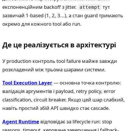
експоненційним backoff з jitter.
тут
attempt
зазвичай 1-based (1, 2, 3...), а стан guard тримають
окремо для кожного tool або run.
Де це реалізується в архітектурі
У production контроль tool failure майже завжди
розкладений між трьома шарами системи.
Tool Execution Layer
— основна точка контролю:
валідація аргументів і payload, retry policy, error
classification, circuit breaker. Якщо цей шар слабкий,
навіть простий збій API швидко стає cascade.
Agent Runtime
відповідає за lifecycle run: stop
reasons, timeout, кероване завершення і fallback-