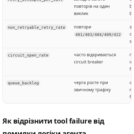
повторів на один
bu
виклик
ba
повтори
з
non_retryable_retry_rate
о
401/403/404/409/422
st
часто відкривається
п
circuit_open_rate
circuit breaker
ін
fa
черга росте при
ск
queue_backlog
звичному трафіку
ru
fa
Як відрізнити tool failure від
помилки логіки агента