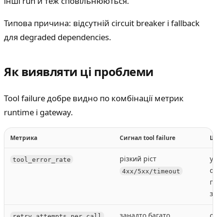
інші run'и теж сповільнюються.
Типова причина: відсутній circuit breaker і fallback
для degraded dependencies.
Як виявляти ці проблеми
Tool failure добре видно по комбінації метрик
runtime і gateway.
Метрика
Сигнал tool failure
Щ
різкий ріст
у
tool_error_rate
d
4xx/5xx/timeout
п
з
занадто багато
о
retry_attempts_per_call