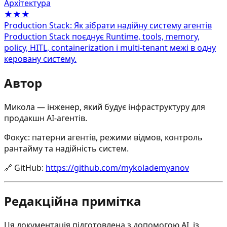
Архітектура
★★★
Production Stack: Як зібрати надійну систему агентів
Production Stack поєднує Runtime, tools, memory,
policy, HITL, containerization і multi-tenant межі в одну
керовану систему.
Автор
Микола — інженер, який будує інфраструктуру для
продакшн AI-агентів.
Фокус: патерни агентів, режими відмов, контроль
рантайму та надійність систем.
🔗
GitHub
:
https://github.com/mykolademyanov
Редакційна примітка
Ця документація підготовлена з допомогою AI, із