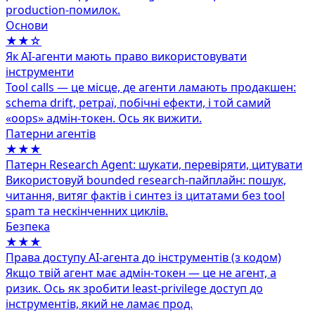
production-помилок.
Основи
★★☆
Як AI-агенти мають право використовувати
інструменти
Tool calls — це місце, де агенти ламають продакшен:
schema drift, ретраї, побічні ефекти, і той самий
«oops» адмін‑токен. Ось як вижити.
Патерни агентів
★★★
Патерн Research Agent: шукати, перевіряти, цитувати
Використовуй bounded research-пайплайн: пошук,
читання, витяг фактів і синтез із цитатами без tool
spam та нескінченних циклів.
Безпека
★★★
Права доступу AI‑агента до інструментів (з кодом)
Якщо твій агент має адмін‑токен — це не агент, а
ризик. Ось як зробити least‑privilege доступ до
інструментів, який не ламає прод.