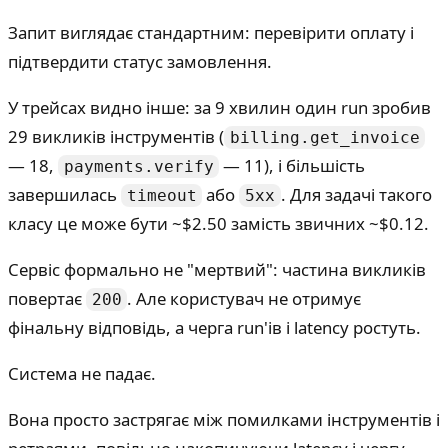
Запит виглядає стандартним: перевірити оплату і
підтвердити статус замовлення.
У трейсах видно інше: за 9 хвилин один run зробив
29 викликів інструментів (
billing.get_invoice
— 18,
— 11), і більшість
payments.verify
завершилась
або
. Для задачі такого
timeout
5xx
класу це може бути ~$2.50 замість звичних ~$0.12.
Сервіс формально не "мертвий": частина викликів
повертає
. Але користувач не отримує
200
фінальну відповідь, а черга run'ів і latency ростуть.
Система не падає.
Вона просто застрягає між помилками інструментів і