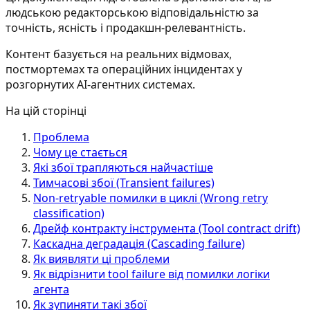
людською редакторською відповідальністю за
точність, ясність і продакшн-релевантність.
Контент базується на реальних відмовах,
постмортемах та операційних інцидентах у
розгорнутих AI-агентних системах.
На цій сторінці
Проблема
Чому це стається
Які збої трапляються найчастіше
Тимчасові збої (Transient failures)
Non-retryable помилки в циклі (Wrong retry
classification)
Дрейф контракту інструмента (Tool contract drift)
Каскадна деградація (Cascading failure)
Як виявляти ці проблеми
Як відрізнити tool failure від помилки логіки
агента
Як зупиняти такі збої