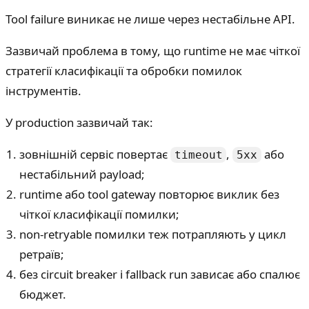
Tool failure виникає не лише через нестабільне API.
Зазвичай проблема в тому, що runtime не має чіткої
стратегії класифікації та обробки помилок
інструментів.
У production зазвичай так:
зовнішній сервіс повертає
,
або
timeout
5xx
нестабільний payload;
runtime або tool gateway повторює виклик без
чіткої класифікації помилки;
non-retryable помилки теж потрапляють у цикл
ретраїв;
без circuit breaker і fallback run зависає або спалює
бюджет.