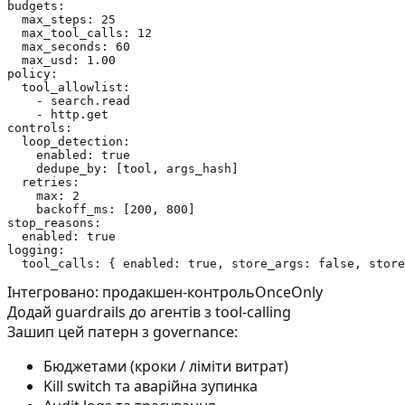
budgets:

  max_steps: 25

  max_tool_calls: 12

  max_seconds: 60

  max_usd: 1.00

policy:

  tool_allowlist:

    - search.read

    - http.get

controls:

  loop_detection:

    enabled: true

    dedupe_by: [tool, args_hash]

  retries:

    max: 2

    backoff_ms: [200, 800]

stop_reasons:

  enabled: true

logging:

Інтегровано: продакшен-контроль
OnceOnly
Додай guardrails до агентів з tool-calling
Зашип цей патерн з governance:
Бюджетами (кроки / ліміти витрат)
Kill switch та аварійна зупинка