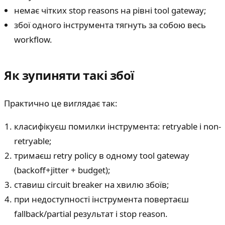
немає чітких stop reasons на рівні tool gateway;
збої одного інструмента тягнуть за собою весь
workflow.
Як зупиняти такі збої
Практично це виглядає так:
класифікуєш помилки інструмента: retryable і non-
retryable;
тримаєш retry policy в одному tool gateway
(backoff+jitter + budget);
ставиш circuit breaker на хвилю збоїв;
при недоступності інструмента повертаєш
fallback/partial результат і stop reason.