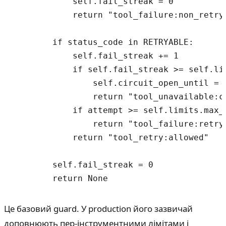
            self.fail_streak = 0

            return "tool_failure:non_retrya
        if status_code in RETRYABLE:

            self.fail_streak += 1

            if self.fail_streak >= self.lim
                self.circuit_open_until = 
                return "tool_unavailable:ci
            if attempt >= self.limits.max_r
                return "tool_failure:retry_
            return "tool_retry:allowed"

        self.fail_streak = 0

Це базовий guard. У production його зазвичай
доповнюють пер-інструментними лімітами і