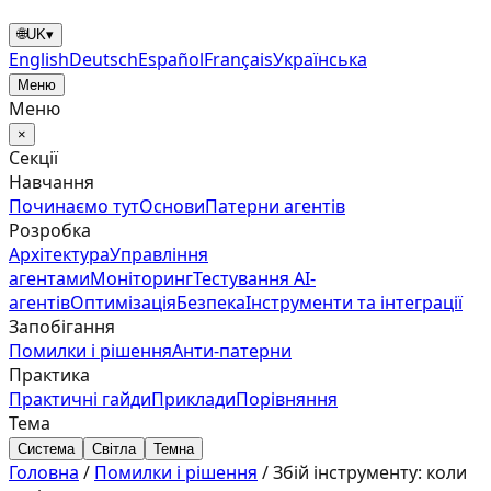
🌐
UK
▾
English
Deutsch
Español
Français
Українська
Меню
Меню
×
Секції
Навчання
Починаємо тут
Основи
Патерни агентів
Розробка
Архітектура
Управління
агентами
Моніторинг
Тестування AI-
агентів
Оптимізація
Безпека
Інструменти та інтеграції
Запобігання
Помилки і рішення
Анти‑патерни
Практика
Практичні гайди
Приклади
Порівняння
Тема
Система
Світла
Темна
Головна
/
Помилки і рішення
/
Збій інструменту: коли