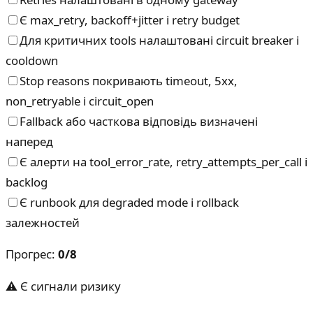
Є max_retry, backoff+jitter і retry budget
Для критичних tools налаштовані circuit breaker і
cooldown
Stop reasons покривають timeout, 5xx,
non_retryable і circuit_open
Fallback або часткова відповідь визначені
наперед
Є алерти на tool_error_rate, retry_attempts_per_call і
backlog
Є runbook для degraded mode і rollback
залежностей
Прогрес
:
0
/
8
⚠ Є сигнали ризику