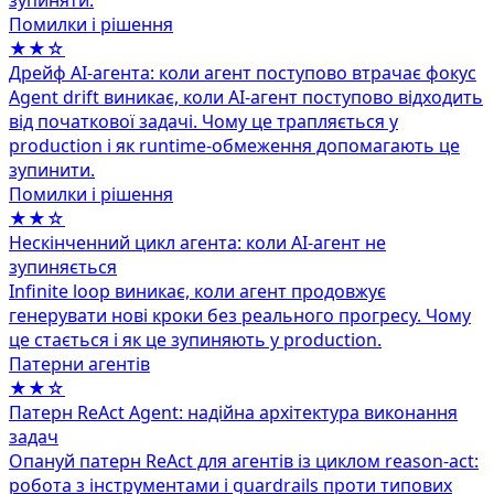
зупиняти.
Помилки і рішення
★★☆
Дрейф AI-агента: коли агент поступово втрачає фокус
Agent drift виникає, коли AI-агент поступово відходить
від початкової задачі. Чому це трапляється у
production і як runtime-обмеження допомагають це
зупинити.
Помилки і рішення
★★☆
Нескінченний цикл агента: коли AI-агент не
зупиняється
Infinite loop виникає, коли агент продовжує
генерувати нові кроки без реального прогресу. Чому
це стається і як це зупиняють у production.
Патерни агентів
★★☆
Патерн ReAct Agent: надійна архітектура виконання
задач
Опануй патерн ReAct для агентів із циклом reason-act:
робота з інструментами і guardrails проти типових