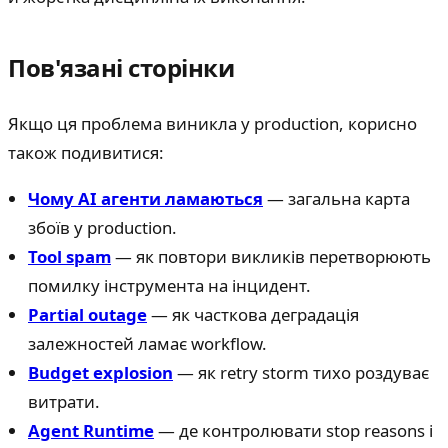
Пов'язані сторінки
Якщо ця проблема виникла у production, корисно
також подивитися:
Чому AI агенти ламаються
— загальна карта
збоїв у production.
Tool spam
— як повтори викликів перетворюють
помилку інструмента на інцидент.
Partial outage
— як часткова деградація
залежностей ламає workflow.
Budget explosion
— як retry storm тихо роздуває
витрати.
Agent Runtime
— де контролювати stop reasons і