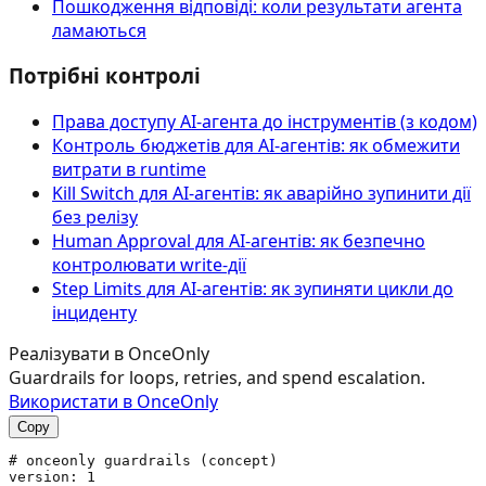
Пошкодження відповіді: коли результати агента
ламаються
Потрібні контролі
Права доступу AI‑агента до інструментів (з кодом)
Контроль бюджетів для AI-агентів: як обмежити
витрати в runtime
Kill Switch для AI-агентів: як аварійно зупинити дії
без релізу
Human Approval для AI-агентів: як безпечно
контролювати write-дії
Step Limits для AI-агентів: як зупиняти цикли до
інциденту
Реалізувати в OnceOnly
Guardrails for loops, retries, and spend escalation.
Використати в OnceOnly
Copy
# onceonly guardrails (concept)

version: 1
