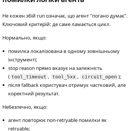
Не кожен збій run означає, що агент "погано думає".
Ключовий критерій: де саме ламається цикл.
Нормально, якщо:
помилка локалізована в одному зовнішньому
інструменті;
stop reason прямо вказує на залежність
(
,
,
);
tool_timeout
tool_5xx
circuit_open
після fallback користувач отримує частковий, але
коректний результат.
Небезпечно, якщо:
агент повторює non-retryable помилки як
retryable;