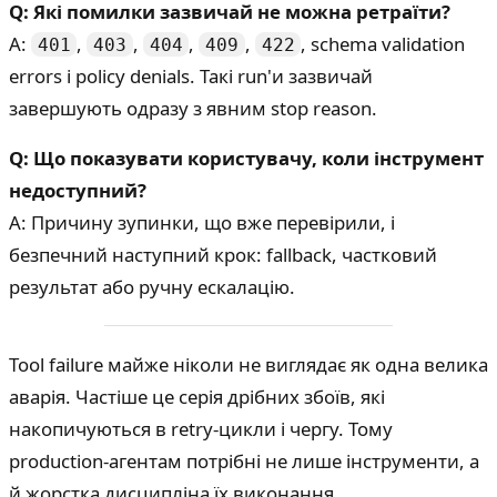
Q: Які помилки зазвичай не можна ретраїти?
A:
,
,
,
,
, schema validation
401
403
404
409
422
errors і policy denials. Такі run'и зазвичай
завершують одразу з явним stop reason.
Q: Що показувати користувачу, коли інструмент
недоступний?
A: Причину зупинки, що вже перевірили, і
безпечний наступний крок: fallback, частковий
результат або ручну ескалацію.
Tool failure майже ніколи не виглядає як одна велика
аварія. Частіше це серія дрібних збоїв, які
накопичуються в retry-цикли і чергу. Тому
production-агентам потрібні не лише інструменти, а
й жорстка дисципліна їх виконання.