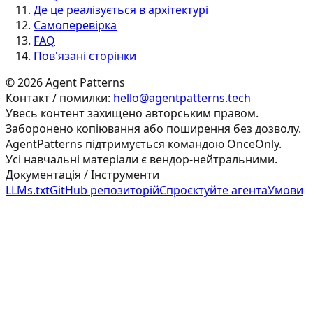
Де це реалізується в архітектурі
Самоперевірка
FAQ
Пов'язані сторінки
©
2026
Agent Patterns
Контакт / помилки:
hello@agentpatterns.tech
Увесь контент захищено авторським правом.
Заборонено копіювання або поширення без дозволу.
AgentPatterns підтримується командою OnceOnly.
Усі навчальні матеріали є вендор-нейтральними.
Документація / Інструменти
LLMs.txt
GitHub репозиторій
Спроєктуйте агента
Умови