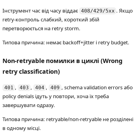
Інструмент час від часу віддає
. Якщо
408/429/5xx
retry-контроль слабкий, короткий збій
перетворюється на retry storm.
Типова причина: немає backoff+jitter і retry budget.
Non-retryable помилки в циклі (Wrong
retry classification)
,
,
,
, schema validation errors або
401
403
404
409
policy denials ідуть у повтори, хоча їх треба
завершувати одразу.
Типова причина: retryable/non-retryable не розділені
в одному місці.