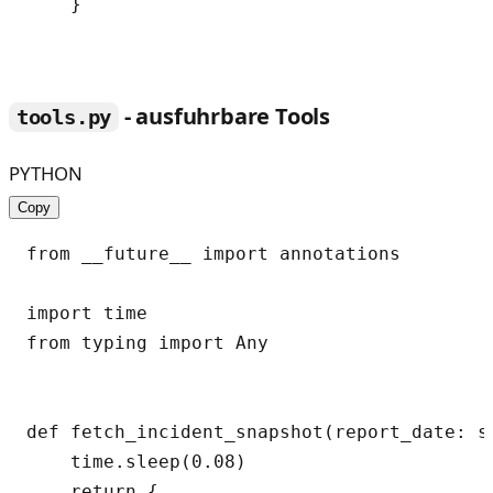
    }

- ausfuhrbare Tools
tools.py
PYTHON
Copy
from __future__ import annotations

import time

from typing import Any

def fetch_incident_snapshot(report_date: s
    time.sleep(0.08)

    return {
