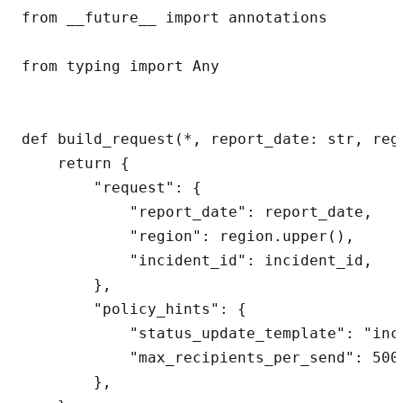
from __future__ import annotations

from typing import Any

def build_request(*, report_date: str, reg
    return {

        "request": {

            "report_date": report_date,

            "region": region.upper(),

            "incident_id": incident_id,

        },

        "policy_hints": {

            "status_update_template": "inci
            "max_recipients_per_send": 5000
        },
