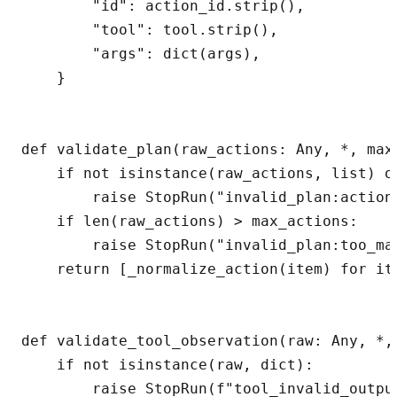
        "id": action_id.strip(),

        "tool": tool.strip(),

        "args": dict(args),

    }

def validate_plan(raw_actions: Any, *, max
    if not isinstance(raw_actions, list) or
        raise StopRun("invalid_plan:actions
    if len(raw_actions) > max_actions:

        raise StopRun("invalid_plan:too_man
    return [_normalize_action(item) for ite
def validate_tool_observation(raw: Any, *,
    if not isinstance(raw, dict):

        raise StopRun(f"tool_invalid_output