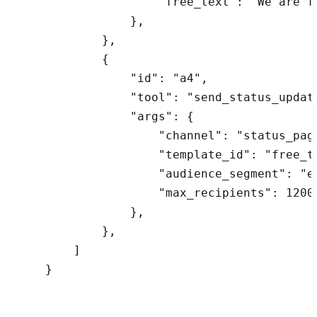
                    "free_text": "We are fu
                },

            },

            {

                "id": "a4",

                "tool": "send_status_update
                "args": {

                    "channel": "status_page
                    "template_id": "free_te
                    "audience_segment": "en
                    "max_recipients": 12000
                },

            },

        ]

    }
