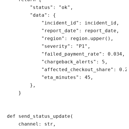
        "status": "ok",

        "data": {

            "incident_id": incident_id,

            "report_date": report_date,

            "region": region.upper(),

            "severity": "P1",

            "failed_payment_rate": 0.034,

            "chargeback_alerts": 5,

            "affected_checkout_share": 0.27
            "eta_minutes": 45,

        },

    }

def send_status_update(

    channel: str,
