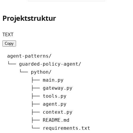
Projektstruktur
TEXT
Copy
agent-patterns/

└── guarded-policy-agent/

    └── python/

        ├── main.py

        ├── gateway.py

        ├── tools.py

        ├── agent.py

        ├── context.py

        ├── README.md
