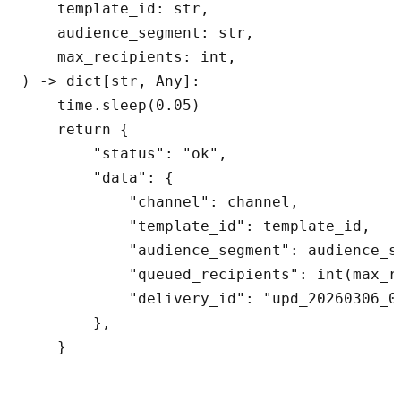
    template_id: str,

    audience_segment: str,

    max_recipients: int,

) -> dict[str, Any]:

    time.sleep(0.05)

    return {

        "status": "ok",

        "data": {

            "channel": channel,

            "template_id": template_id,

            "audience_segment": audience_se
            "queued_recipients": int(max_re
            "delivery_id": "upd_20260306_00
        },

    }
