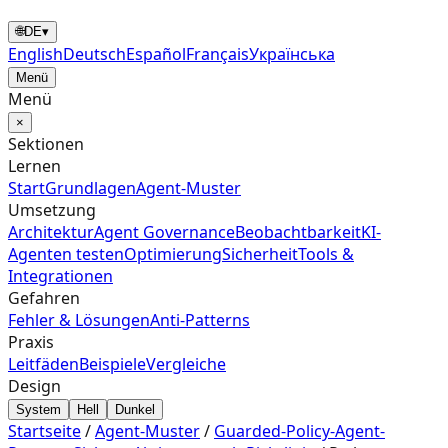
🌐
DE
▾
English
Deutsch
Español
Français
Українська
Menü
Menü
×
Sektionen
Lernen
Start
Grundlagen
Agent‑Muster
Umsetzung
Architektur
Agent Governance
Beobachtbarkeit
KI-
Agenten testen
Optimierung
Sicherheit
Tools &
Integrationen
Gefahren
Fehler & Lösungen
Anti-Patterns
Praxis
Leitfäden
Beispiele
Vergleiche
Design
System
Hell
Dunkel
Startseite
/
Agent‑Muster
/
Guarded-Policy-Agent-