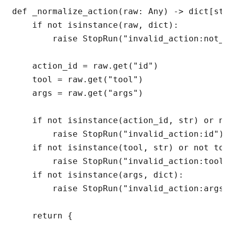
def _normalize_action(raw: Any) -> dict[str
    if not isinstance(raw, dict):

        raise StopRun("invalid_action:not_o
    action_id = raw.get("id")

    tool = raw.get("tool")

    args = raw.get("args")

    if not isinstance(action_id, str) or no
        raise StopRun("invalid_action:id")

    if not isinstance(tool, str) or not too
        raise StopRun("invalid_action:tool"
    if not isinstance(args, dict):

        raise StopRun("invalid_action:args"
    return {
