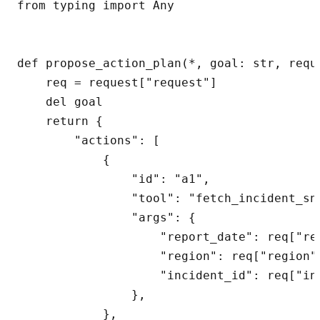
from typing import Any

def propose_action_plan(*, goal: str, requ
    req = request["request"]

    del goal

    return {

        "actions": [

            {

                "id": "a1",

                "tool": "fetch_incident_sna
                "args": {

                    "report_date": req["rep
                    "region": req["region"]
                    "incident_id": req["inc
                },

            },
