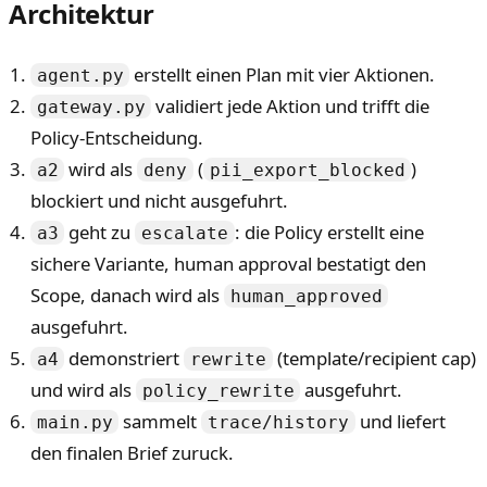
Architektur
erstellt einen Plan mit vier Aktionen.
agent.py
validiert jede Aktion und trifft die
gateway.py
Policy-Entscheidung.
wird als
(
)
a2
deny
pii_export_blocked
blockiert und nicht ausgefuhrt.
geht zu
: die Policy erstellt eine
a3
escalate
sichere Variante, human approval bestatigt den
Scope, danach wird als
human_approved
ausgefuhrt.
demonstriert
(template/recipient cap)
a4
rewrite
und wird als
ausgefuhrt.
policy_rewrite
sammelt
und liefert
main.py
trace/history
den finalen Brief zuruck.