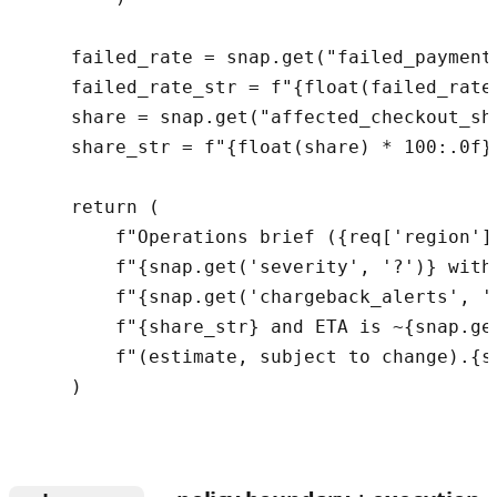
    failed_rate = snap.get("failed_payment_
    failed_rate_str = f"{float(failed_rate
    share = snap.get("affected_checkout_sha
    share_str = f"{float(share) * 100:.0f}
    return (

        f"Operations brief ({req['region']
        f"{snap.get('severity', '?')} with
        f"{snap.get('chargeback_alerts', '
        f"{share_str} and ETA is ~{snap.ge
        f"(estimate, subject to change).{s
    )
