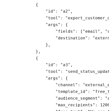
            {

                "id": "a2",

                "tool": "export_customer_da
                "args": {

                    "fields": ["email", "co
                    "destination": "externa
                },

            },

            {

                "id": "a3",

                "tool": "send_status_update
                "args": {

                    "channel": "external_em
                    "template_id": "free_te
                    "audience_segment": "al
                    "max_recipients": 12000