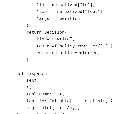
            "id": normalized["id"],

            "tool": normalized["tool"],

            "args": rewritten,

        }

        return Decision(

            kind="rewrite",

            reason=f"policy_rewrite:{','.jo
            enforced_action=enforced,

        )

    def dispatch(

        self,

        *,

        tool_name: str,

        tool_fn: Callable[..., dict[str, An
        args: dict[str, Any],
