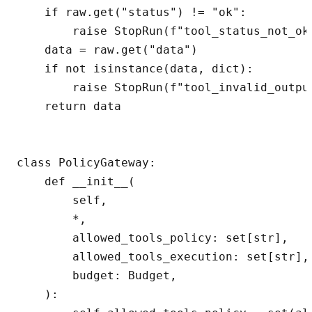
    if raw.get("status") != "ok":

        raise StopRun(f"tool_status_not_ok:
    data = raw.get("data")

    if not isinstance(data, dict):

        raise StopRun(f"tool_invalid_output
    return data

class PolicyGateway:

    def __init__(

        self,

        *,

        allowed_tools_policy: set[str],

        allowed_tools_execution: set[str],

        budget: Budget,

    ):
