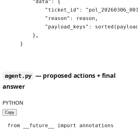
        "data": {

            "ticket_id": "pol_20260306_001"
            "reason": reason,

            "payload_keys": sorted(payload.
        },

    }

— proposed actions + final
agent.py
answer
PYTHON
Copy
from __future__ import annotations
