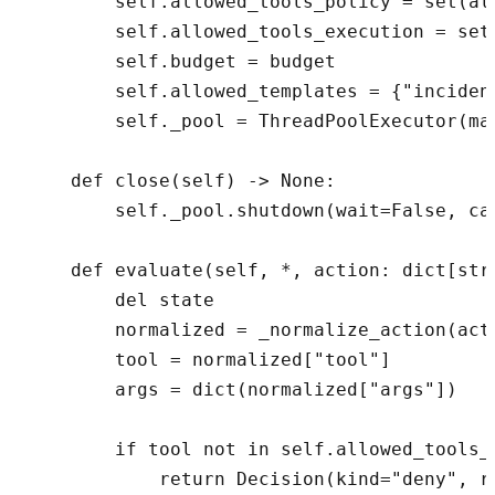
        self.allowed_tools_policy = set(all
        self.allowed_tools_execution = set(
        self.budget = budget

        self.allowed_templates = {"incident
        self._pool = ThreadPoolExecutor(max
    def close(self) -> None:

        self._pool.shutdown(wait=False, can
    def evaluate(self, *, action: dict[str
        del state

        normalized = _normalize_action(acti
        tool = normalized["tool"]

        args = dict(normalized["args"])

        if tool not in self.allowed_tools_p
            return Decision(kind="deny", re