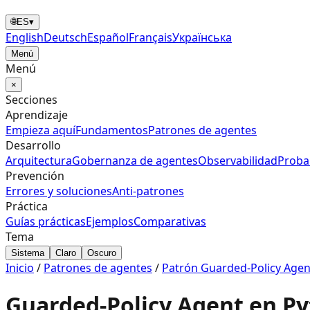
🌐
ES
▾
English
Deutsch
Español
Français
Українська
Menú
Menú
×
Secciones
Aprendizaje
Empieza aquí
Fundamentos
Patrones de agentes
Desarrollo
Arquitectura
Gobernanza de agentes
Observabilidad
Proba
Prevención
Errores y soluciones
Anti‑patrones
Práctica
Guías prácticas
Ejemplos
Comparativas
Tema
Sistema
Claro
Oscuro
Inicio
/
Patrones de agentes
/
Patrón Guarded-Policy Agent
Guarded-Policy Agent en P