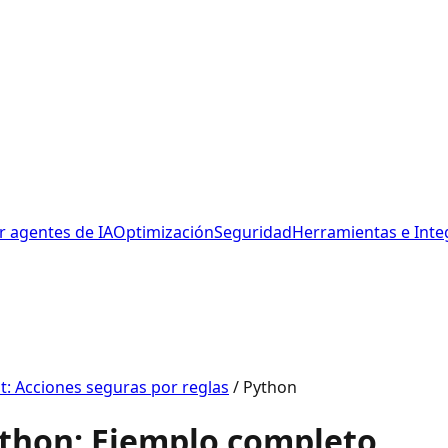
r agentes de IA
Optimización
Seguridad
Herramientas e Inte
: Acciones seguras por reglas
/
Python
ython: Ejemplo completo