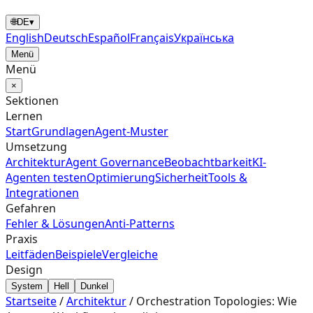
🌐
DE
▾
English
Deutsch
Español
Français
Українська
Menü
Menü
×
Sektionen
Lernen
Start
Grundlagen
Agent‑Muster
Umsetzung
Architektur
Agent Governance
Beobachtbarkeit
KI-
Agenten testen
Optimierung
Sicherheit
Tools &
Integrationen
Gefahren
Fehler & Lösungen
Anti-Patterns
Praxis
Leitfäden
Beispiele
Vergleiche
Design
System
Hell
Dunkel
Startseite
/
Architektur
/
Orchestration Topologies: Wie