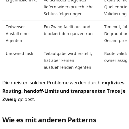
liefern widerspruechliche
Quellenpriori
Schlussfolgerungen
Validierung
Teilweiser
Ein Zweig faellt aus und
Timeout, fal
Ausfall eines
blockiert den ganzen run
Degradation
Agenten
Gesamtproz
Unowned task
Teilaufgabe wird erstellt,
Route validat
hat aber keinen
owner assig
ausfuehrenden Agenten
Die meisten solcher Probleme werden durch
explizites
Routing, handoff-Limits und transparenten Trace je
Zweig
geloest.
Wie es mit anderen Patterns