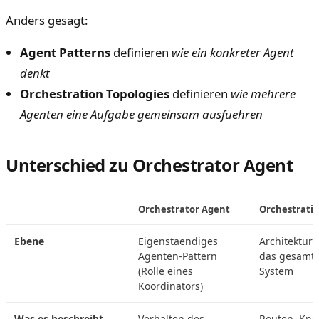
Anders gesagt:
Agent Patterns
definieren
wie ein konkreter Agent
denkt
Orchestration Topologies
definieren
wie mehrere
Agenten eine Aufgabe gemeinsam ausfuehren
Unterschied zu Orchestrator Agent
Orchestrator Agent
Orchestratio
Ebene
Eigenstaendiges
Architektur
Agenten-Pattern
das gesamte
(Rolle eines
System
Koordinators)
Was es beschreibt
Verhalten des
Routen, Kno