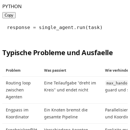
PYTHON
Copy
Typische Probleme und Ausfaelle
Problem
Was passiert
Wie verhinde
Routing loop
Eine Teilaufgabe "dreht im
max_handof
zwischen
Kreis" und endet nicht
guard und st
Agenten
Engpass im
Ein Knoten bremst die
Parallelisie
Koordinator
gesamte Pipeline
und Koordin
Ergebniskonflikt
Verschiedene Agenten
Explizite me