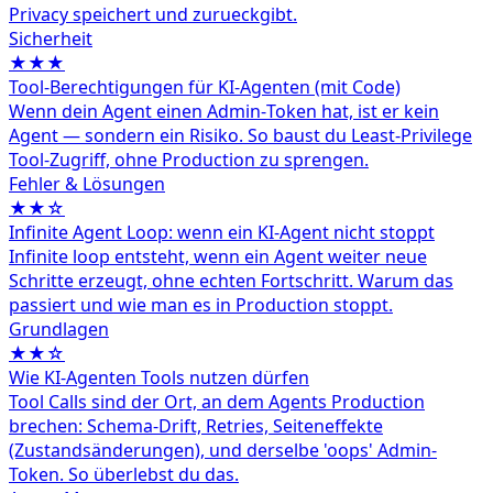
Privacy speichert und zurueckgibt.
Sicherheit
★★★
Tool‑Berechtigungen für KI‑Agenten (mit Code)
Wenn dein Agent einen Admin‑Token hat, ist er kein
Agent — sondern ein Risiko. So baust du Least‑Privilege
Tool‑Zugriff, ohne Production zu sprengen.
Fehler & Lösungen
★★☆
Infinite Agent Loop: wenn ein KI-Agent nicht stoppt
Infinite loop entsteht, wenn ein Agent weiter neue
Schritte erzeugt, ohne echten Fortschritt. Warum das
passiert und wie man es in Production stoppt.
Grundlagen
★★☆
Wie KI-Agenten Tools nutzen dürfen
Tool Calls sind der Ort, an dem Agents Production
brechen: Schema-Drift, Retries, Seiteneffekte
(Zustandsänderungen), und derselbe 'oops' Admin-
Token. So überlebst du das.