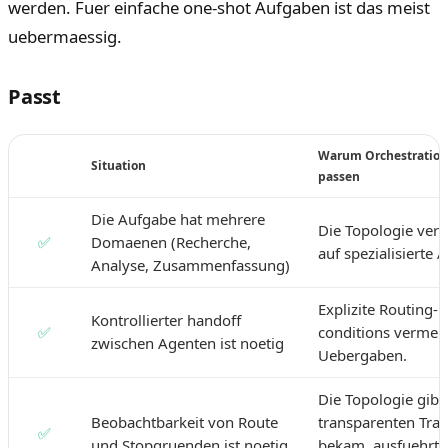
werden. Fuer einfache one-shot Aufgaben ist das meist
uebermaessig.
Passt
Warum Orchestration
Situation
passen
Die Aufgabe hat mehrere
Die Topologie verte
✅
Domaenen (Recherche,
auf spezialisierte 
Analyse, Zusammenfassung)
Explizite Routing-
Kontrollierter handoff
✅
conditions vermeid
zwischen Agenten ist noetig
Uebergaben.
Die Topologie gibt
Beobachtbarkeit von Route
transparenten Trac
✅
und Stopgruenden ist noetig
bekam, ausfuehrte