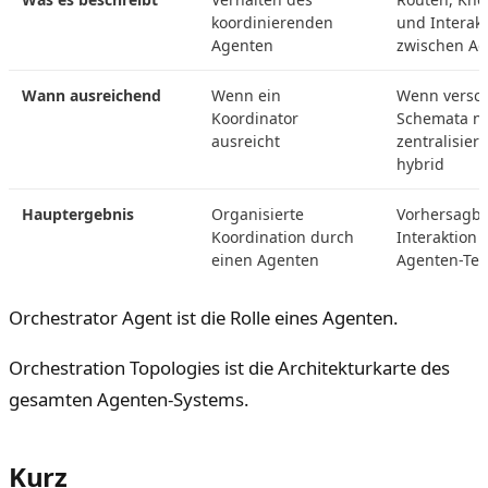
koordinierenden
und Interak
Agenten
zwischen A
Wann ausreichend
Wenn ein
Wenn versc
Koordinator
Schemata no
ausreicht
zentralisiert
hybrid
Hauptergebnis
Organisierte
Vorhersagba
Koordination durch
Interaktion
einen Agenten
Agenten-Te
Orchestrator Agent ist die Rolle eines Agenten.
Orchestration Topologies ist die Architekturkarte des
gesamten Agenten-Systems.
Kurz