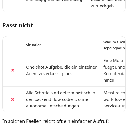
zurueckgab.
Passt nicht
Warum Orches
Situation
Topologies nic
Eine Multi-
One-shot Aufgabe, die ein einzelner
fuegt unnoe
❌
Agent zuverlaessig loest
Komplexitae
hinzu.
Alle Schritte sind deterministisch in
Meist reicht
❌
den backend flow codiert, ohne
workflow en
autonome Entscheidungen
Service-Busi
In solchen Faellen reicht oft ein einfacher Aufruf: