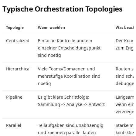
Typische Orchestration Topologies
Topologie
Wann waehlen
Was beach
Centralized
Einfache Kontrolle und ein
Der Koord
einzelner Entscheidungspunkt
zum Engp
sind noetig
Hierarchical
Viele Teams/Domaenen und
Routen z
mehrstufige Koordination sind
sind schw
noetig
debugge
Pipeline
Es gibt klare Schrittfolge:
Langsame
Sammlung -> Analyse -> Antwort
wenn ein 
verzoegert
Parallel
Teilaufgaben sind unabhaengig
Starke me
und koennen parallel laufen
konfliktie