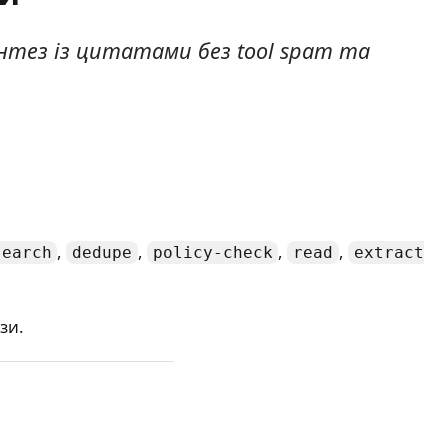
нтез із цитатами без tool spam та
,
,
,
,
search
dedupe
policy-check
read
extract
зи.