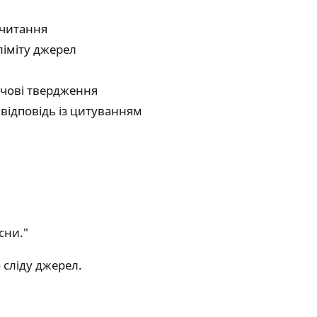
 читання
 ліміту джерел
ючові твердження
 відповідь із цитуванням
сни."
 сліду джерел.