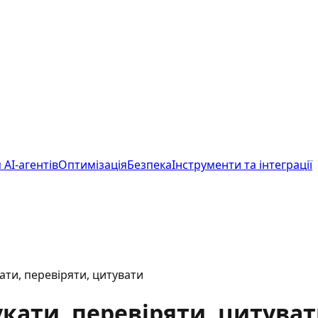
 AI-агентів
Оптимізація
Безпека
Інструменти та інтеграції
ати, перевіряти, цитувати
укати, перевіряти, цитува