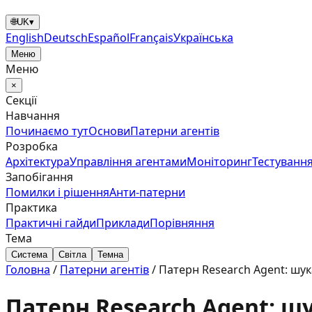
🌐
UK
▾
English
Deutsch
Español
Français
Українська
Меню
Меню
×
Секції
Навчання
Починаємо тут
Основи
Патерни агентів
Розробка
Архітектура
Управління агентами
Моніторинг
Тестування
Запобігання
Помилки і рішення
Анти‑патерни
Практика
Практичні гайди
Приклади
Порівняння
Тема
Система
Світла
Темна
Головна
/
Патерни агентів
/
Патерн Research Agent: шук
Патерн Research Agent: ш