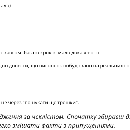
мало)
 хаосом: багато кроків, мало доказовості.
дно довести, що висновок побудовано на реальних і 
 не через "пошукати ще трошки".
ідження за чеклістом. Спочатку збираєш 
легко змішати факти з припущеннями.