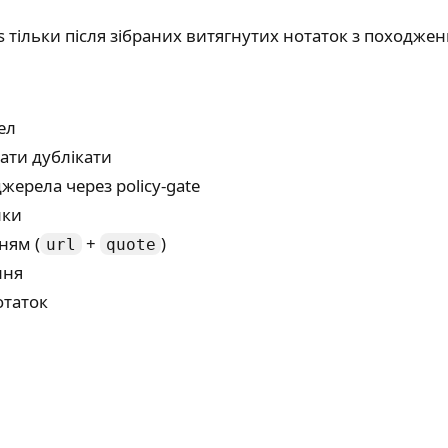
s тільки після зібраних витягнутих нотаток з походже
ел
рати дублікати
джерела через policy-gate
нки
ням (
+
)
url
quote
ння
нотаток