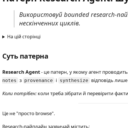
Використовуй bounded research-пай
нескінченних циклів.
На цій сторінці
Суть патерна
Research Agent
- це патерн, у якому агент проводи
з
і
відповідь лише 
notes
provenance
synthesize
Коли потрібен:
коли треба зібрати й перевірити факти 
Це не "просто browse".
Research-пайплайн зазвичай містить: