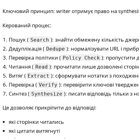
Ключовий принцип: writer отримує право на synthesi
Керований процес:
Пошук (
): знайти обмежену кількість джер
Search
Дедуплікація (
): нормалізувати URL і приб
Dedupe
Перевірка політики (
): пропустити 
Policy Check
Читання (
): прочитати лише дозволені сторі
Read
Витяг (
): сформувати нотатки з походжен
Extract
Перевірка (
): перевірити ключові твердже
Verify
Синтез (
): писати відповідь тільки з 
Synthesize
Це дозволяє прикріпити до відповіді:
які сторінки читались
які цитати витягнуті