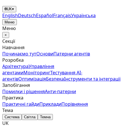
🌐
UK
▾
English
Deutsch
Español
Français
Українська
Меню
Меню
×
Секції
Навчання
Починаємо тут
Основи
Патерни агентів
Розробка
Архітектура
Управління
агентами
Моніторинг
Тестування AI-
агентів
Оптимізація
Безпека
Інструменти та інтеграції
Запобігання
Помилки і рішення
Анти‑патерни
Практика
Практичні гайди
Приклади
Порівняння
Тема
Система
Світла
Темна
UK