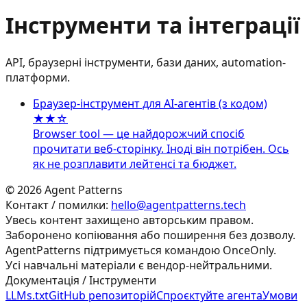
Інструменти та інтеграції
API, браузерні інструменти, бази даних, automation-
платформи.
Браузер‑інструмент для AI‑агентів (з кодом)
★★☆
Browser tool — це найдорожчий спосіб
прочитати веб‑сторінку. Іноді він потрібен. Ось
як не розплавити лейтенсі та бюджет.
©
2026
Agent Patterns
Контакт / помилки:
hello@agentpatterns.tech
Увесь контент захищено авторським правом.
Заборонено копіювання або поширення без дозволу.
AgentPatterns підтримується командою OnceOnly.
Усі навчальні матеріали є вендор-нейтральними.
Документація / Інструменти
LLMs.txt
GitHub репозиторій
Спроєктуйте агента
Умови