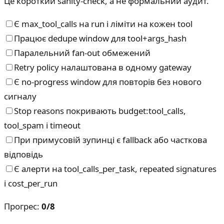
Це короткий sanity-check, а не формальний аудит.
Є max_tool_calls на run і ліміти на кожен tool
Працює dedupe window для tool+args_hash
Паралельний fan-out обмежений
Retry policy налаштована в одному gateway
Є no-progress window для повторів без нового
сигналу
Stop reasons покривають budget:tool_calls,
tool_spam і timeout
При примусовій зупинці є fallback або часткова
відповідь
Є алерти на tool_calls_per_task, repeated signatures
і cost_per_run
Прогрес
:
0
/
8