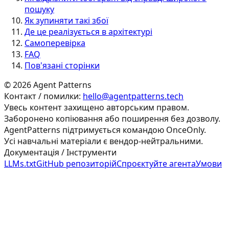
пошуку
Як зупиняти такі збої
Де це реалізується в архітектурі
Самоперевірка
FAQ
Пов'язані сторінки
©
2026
Agent Patterns
Контакт / помилки:
hello@agentpatterns.tech
Увесь контент захищено авторським правом.
Заборонено копіювання або поширення без дозволу.
AgentPatterns підтримується командою OnceOnly.
Усі навчальні матеріали є вендор-нейтральними.
Документація / Інструменти
LLMs.txt
GitHub репозиторій
Спроєктуйте агента
Умови