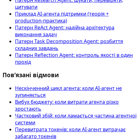
цитувати
Приклад AI‑агента підтримки (теорія +
production-практика)
Патерн ReAct Agent: надійна архітектура
виконання задач
Патерн Task Decomposition Agent: розбиття
складних завдань
Патерн Reflection Agent: контроль якості в один
прохід
Пов’язані відмови
Нескінченний цикл агента: коли AI-агент не
зупиняється
Вибух бюджету: коли витрати агента різко
зростають
Частковий збій: коли ламається частина агентної
системи
Перевитрата токенів: коли AI-агент витрачає
забагато токенів