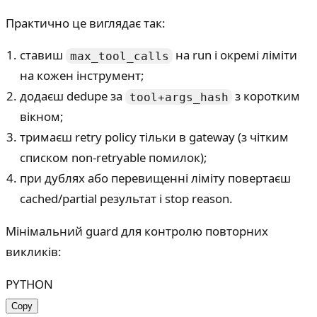
Практично це виглядає так:
ставиш
на run і окремі ліміти
max_tool_calls
на кожен інструмент;
додаєш dedupe за
з коротким
tool+args_hash
вікном;
тримаєш retry policy тільки в gateway (з чітким
списком non-retryable помилок);
при дублях або перевищенні ліміту повертаєш
cached/partial результат і stop reason.
Мінімальний guard для контролю повторних
викликів:
PYTHON
Copy