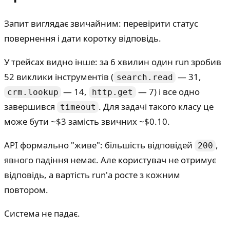
Запит виглядає звичайним: перевірити статус
повернення і дати коротку відповідь.
У трейсах видно інше: за 6 хвилин один run зробив
52 виклики інструментів (
— 31,
search.read
— 14,
— 7) і все одно
crm.lookup
http.get
завершився
. Для задачі такого класу це
timeout
може бути ~$3 замість звичних ~$0.10.
API формально "живе": більшість відповідей
,
200
явного падіння немає. Але користувач не отримує
відповідь, а вартість run'а росте з кожним
повтором.
Система не падає.