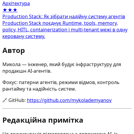
Архітектура
★★★
Production Stack: Як зібрати надійну систему агентів
Production Stack поєднує Runtime, tools, memory,
policy, HITL, containerization і multi-tenant межі в одну
керовану систему.
Автор
Микола — інженер, який будує інфраструктуру для
продакшн AI-агентів.
Фокус: патерни агентів, режими відмов, контроль
рантайму та надійність систем.
🔗
GitHub
:
https://github.com/mykolademyanov
Редакційна примітка