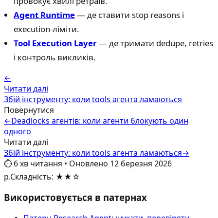
провокує хвилі ретраїв.
Agent Runtime
— де ставити stop reasons і
execution-ліміти.
Tool Execution Layer
— де тримати dedupe, retries
і контроль викликів.
←
Читати далі
Збій інструменту: коли tools агента ламаються
Повернутися
←
Deadlocks агентів: коли агенти блокують один
одного
Читати далі
Збій інструменту: коли tools агента ламаються
→
⏱️
6
хв читання
•
Оновлено
12 березня 2026
р.
Складність
:
★★☆
Використовується в патернах
Патерн Research Agent: шукати, перевіряти,