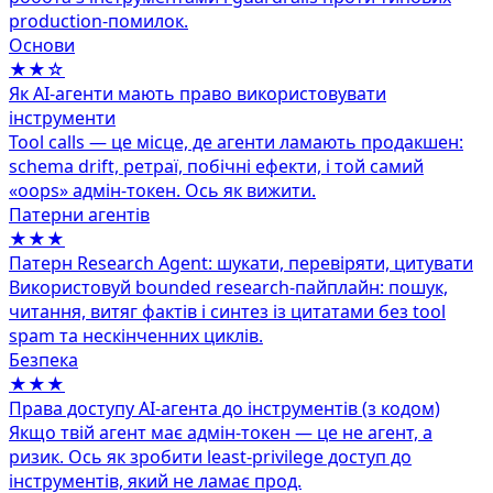
production-помилок.
Основи
★★☆
Як AI-агенти мають право використовувати
інструменти
Tool calls — це місце, де агенти ламають продакшен:
schema drift, ретраї, побічні ефекти, і той самий
«oops» адмін‑токен. Ось як вижити.
Патерни агентів
★★★
Патерн Research Agent: шукати, перевіряти, цитувати
Використовуй bounded research-пайплайн: пошук,
читання, витяг фактів і синтез із цитатами без tool
spam та нескінченних циклів.
Безпека
★★★
Права доступу AI‑агента до інструментів (з кодом)
Якщо твій агент має адмін‑токен — це не агент, а
ризик. Ось як зробити least‑privilege доступ до
інструментів, який не ламає прод.