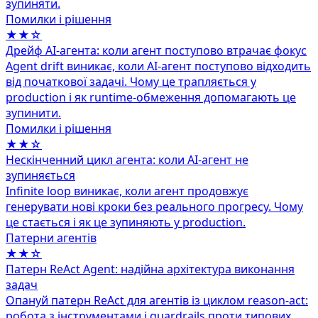
зупиняти.
Помилки і рішення
★★☆
Дрейф AI-агента: коли агент поступово втрачає фокус
Agent drift виникає, коли AI-агент поступово відходить
від початкової задачі. Чому це трапляється у
production і як runtime-обмеження допомагають це
зупинити.
Помилки і рішення
★★☆
Нескінченний цикл агента: коли AI-агент не
зупиняється
Infinite loop виникає, коли агент продовжує
генерувати нові кроки без реального прогресу. Чому
це стається і як це зупиняють у production.
Патерни агентів
★★☆
Патерн ReAct Agent: надійна архітектура виконання
задач
Опануй патерн ReAct для агентів із циклом reason-act:
робота з інструментами і guardrails проти типових