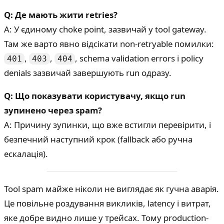
Q: Де мають жити retries?
A: У єдиному choke point, зазвичай у tool gateway.
Там же варто явно відсікати non-retryable помилки:
,
,
, schema validation errors і policy
401
403
404
denials зазвичай завершують run одразу.
Q: Що показувати користувачу, якщо run
зупинено через spam?
A: Причину зупинки, що вже встигли перевірити, і
безпечний наступний крок (fallback або ручна
ескалація).
Tool spam майже ніколи не виглядає як гучна аварія.
Це повільне роздування викликів, latency і витрат,
яке добре видно лише у трейсах. Тому production-