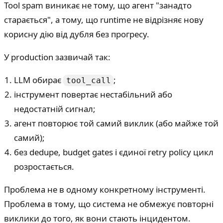
Tool spam виникає не тому, що агент "занадто
старається", а тому, що runtime не відрізняє нову
корисну дію від дубля без прогресу.
У production зазвичай так:
LLM обирає
;
tool_call
інструмент повертає нестабільний або
недостатній сигнал;
агент повторює той самий виклик (або майже той
самий);
без dedupe, budget gates і єдиної retry policy цикл
розростається.
Проблема не в одному конкретному інструменті.
Проблема в тому, що система не обмежує повторні
виклики до того, як вони стають інцидентом.