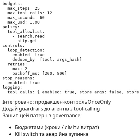
budgets:

  max_steps: 25

  max_tool_calls: 12

  max_seconds: 60

  max_usd: 1.00

policy:

  tool_allowlist:

    - search.read

    - http.get

controls:

  loop_detection:

    enabled: true

    dedupe_by: [tool, args_hash]

  retries:

    max: 2

    backoff_ms: [200, 800]

stop_reasons:

  enabled: true

logging:

Інтегровано: продакшен-контроль
OnceOnly
Додай guardrails до агентів з tool-calling
Зашип цей патерн з governance:
Бюджетами (кроки / ліміти витрат)
Kill switch та аварійна зупинка