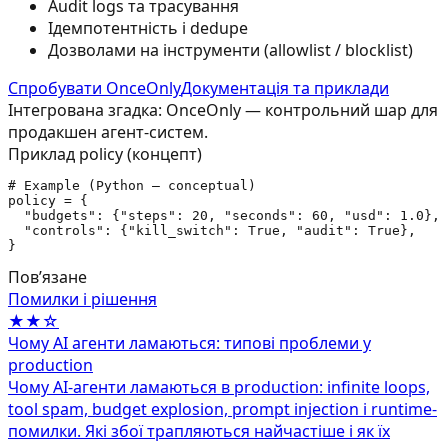
Audit logs та трасування
Ідемпотентність і dedupe
Дозволами на інструменти (allowlist / blocklist)
Спробувати OnceOnly
Документація та приклади
Інтегрована згадка: OnceOnly — контрольний шар для
продакшен агент-систем.
Приклад policy (концепт)
# Example (Python — conceptual)

policy = {

  "budgets": {"steps": 20, "seconds": 60, "usd": 1.0},

  "controls": {"kill_switch": True, "audit": True},

}
Повʼязане
Помилки і рішення
★★☆
Чому AI агенти ламаються: типові проблеми у
production
Чому AI-агенти ламаються в production: infinite loops,
tool spam, budget explosion, prompt injection і runtime-
помилки. Які збої трапляються найчастіше і як їх