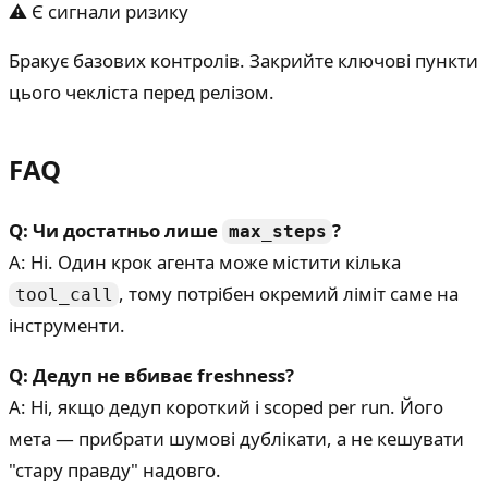
⚠ Є сигнали ризику
Бракує базових контролів. Закрийте ключові пункти
цього чекліста перед релізом.
FAQ
Q: Чи достатньо лише
?
max_steps
A: Ні. Один крок агента може містити кілька
, тому потрібен окремий ліміт саме на
tool_call
інструменти.
Q: Дедуп не вбиває freshness?
A: Ні, якщо дедуп короткий і scoped per run. Його
мета — прибрати шумові дублікати, а не кешувати
"стару правду" надовго.