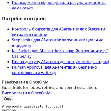
Пошкодження відповіді: коли результати агента
ламаються
Потрібні контролі
Контроль бюджетів для AI-агентів: як обмежити
витрати в runtime
Step Limits для AI-агентів: як зупиняти цикли до
інциденту
Kill Switch для AI-агентів: як аварійно зупинити дії
без релізу
Права доступу AI‑агента до інструментів (з кодом)
Human Approval для AI-агентів: як безпечно
контролювати write-дії
Реалізувати в OnceOnly
Guardrails for loops, retries, and spend escalation.
Використати в OnceOnly
Copy
# onceonly guardrails (concept)

version: 1
