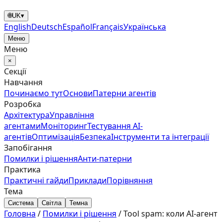
🌐
UK
▾
English
Deutsch
Español
Français
Українська
Меню
Меню
×
Секції
Навчання
Починаємо тут
Основи
Патерни агентів
Розробка
Архітектура
Управління
агентами
Моніторинг
Тестування AI-
агентів
Оптимізація
Безпека
Інструменти та інтеграції
Запобігання
Помилки і рішення
Анти‑патерни
Практика
Практичні гайди
Приклади
Порівняння
Тема
Система
Світла
Темна
Головна
/
Помилки і рішення
/
Tool spam: коли AI-агент