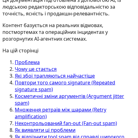
Ця документація підготовлена з допомогою AI, із
людською редакторською відповідальністю за
точність, ясність і продакшн-релевантність.
Контент базується на реальних відмовах,
постмортемах та операційних інцидентах у
розгорнутих AI-агентних системах.
На цій сторінці
Проблема
Чому це стається
Які збої трапляються найчастіше
Повтори того самого signature (Repeated
signature spam)
Косметичні зміни аргументів (Argument jitter
spam)
Множення ретраїв між шарами (Retry
amplification)
Неконтрольований fan-out (Fan-out spam)
Як виявляти ці проблеми
Як відрізнити tool spam від справді широкого