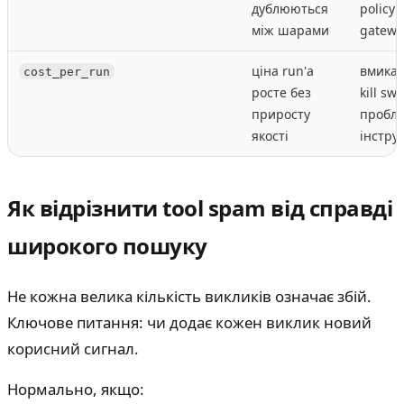
дублюються
policy 
між шарами
gatewa
ціна run'а
вмикат
cost_per_run
росте без
kill sw
приросту
пробл
якості
інстру
Як відрізнити tool spam від справді
широкого пошуку
Не кожна велика кількість викликів означає збій.
Ключове питання: чи додає кожен виклик новий
корисний сигнал.
Нормально, якщо: