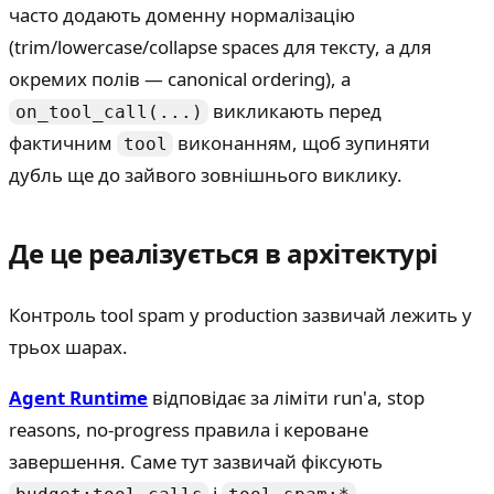
часто додають доменну нормалізацію
(trim/lowercase/collapse spaces для тексту, а для
окремих полів — canonical ordering), а
викликають перед
on_tool_call(...)
фактичним
виконанням, щоб зупиняти
tool
дубль ще до зайвого зовнішнього виклику.
Де це реалізується в архітектурі
Контроль tool spam у production зазвичай лежить у
трьох шарах.
Agent Runtime
відповідає за ліміти run'а, stop
reasons, no-progress правила і кероване
завершення. Саме тут зазвичай фіксують
і
.