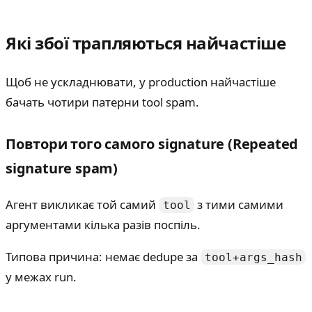
Які збої трапляються найчастіше
Щоб не ускладнювати, у production найчастіше
бачать чотири патерни tool spam.
Повтори того самого signature (Repeated
signature spam)
Агент викликає той самий
з тими самими
tool
аргументами кілька разів поспіль.
Типова причина: немає dedupe за
tool+args_hash
у межах run.