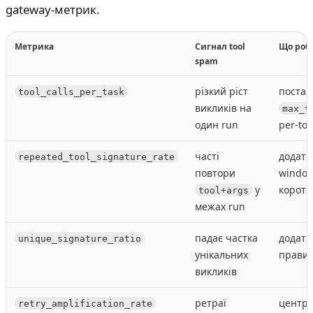
gateway-метрик.
Метрика
Сигнал tool
Що роб
spam
різкий ріст
постав
tool_calls_per_task
викликів на
max_t
один run
per-too
часті
додати
repeated_tool_signature_rate
повтори
window
у
коротк
tool+args
межах run
падає частка
додати
unique_signature_ratio
унікальних
правил
викликів
ретраї
центра
retry_amplification_rate