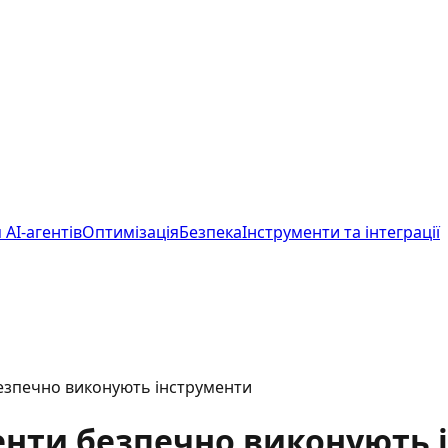
 AI-агентів
Оптимізація
Безпека
Інструменти та інтеграції
 безпечно виконують інструменти
агенти безпечно виконують