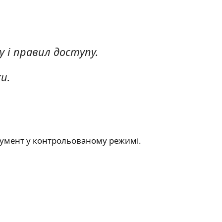
у і правил доступу.
и.
струмент у контрольованому режимі.