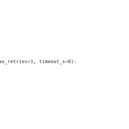
x_retries=1, timeout_s=8):
