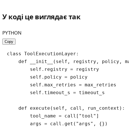
У коді це виглядає так
PYTHON
Copy
class ToolExecutionLayer:

    def __init__(self, registry, policy, ma
        self.registry = registry

        self.policy = policy

        self.max_retries = max_retries

        self.timeout_s = timeout_s

    def execute(self, call, run_context):

        tool_name = call["tool"]

        args = call.get("args", {})
