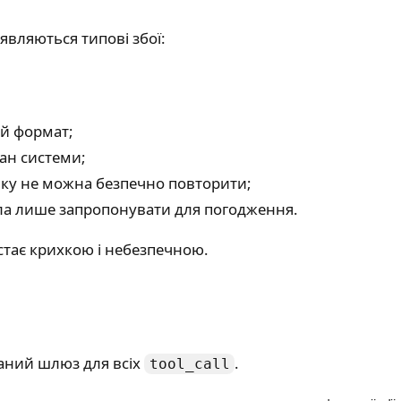
являються типові збої:
ий формат;
тан системи;
 яку не можна безпечно повторити;
ала лише запропонувати для погодження.
 стає крихкою і небезпечною.
аний шлюз для всіх
.
tool_call