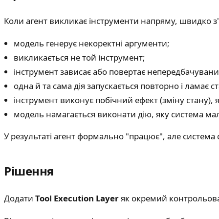
Коли агент викликає інструменти напряму, швидко з'
модель генерує некоректні аргументи;
викликається не той інструмент;
інструмент зависає або повертає непередбачуван
одна й та сама дія запускається повторно і ламає с
інструмент виконує побічний ефект (зміну стану),
модель намагається виконати дію, яку система м
У результаті агент формально "працює", але система
Рішення
Додати
Tool Execution Layer
як окремий контрольов