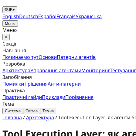
🌐
UK
▾
English
Deutsch
Español
Français
Українська
Меню
Меню
×
Секції
Навчання
Починаємо тут
Основи
Патерни агентів
Розробка
Архітектура
Управління агентами
Моніторинг
Тестування
Запобігання
Помилки і рішення
Анти‑патерни
Практика
Практичні гайди
Приклади
Порівняння
Тема
Система
Світла
Темна
Головна
/
Архітектура
/
Tool Execution Layer: як агенти
Tool Execution Layer: як 