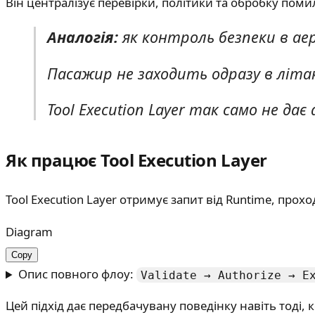
Він централізує перевірки, політики та обробку помил
Аналогія:
як контроль безпеки в ае
Пасажир не заходить одразу в літак
Tool Execution Layer так само не да
Як працює Tool Execution Layer
Tool Execution Layer отримує запит від Runtime, про
Diagram
Copy
Опис повного флоу:
Validate → Authorize → E
Цей підхід дає передбачувану поведінку навіть тоді,