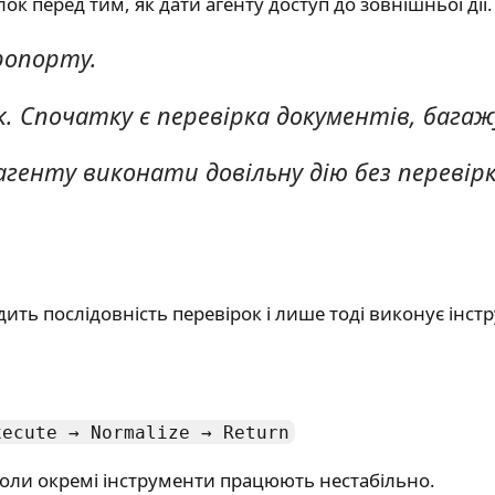
ок перед тим, як дати агенту доступ до зовнішньої дії.
ропорту.
. Спочатку є перевірка документів, багаж
є агенту виконати довільну дію без перевірк
ходить послідовність перевірок і лише тоді виконує ін
xecute → Normalize → Return
 коли окремі інструменти працюють нестабільно.