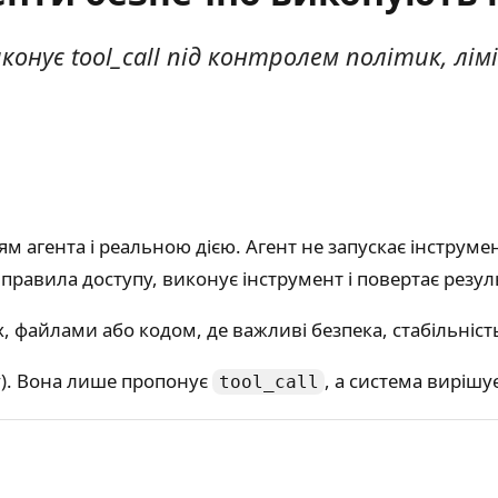
конує tool_call під контролем політик, лімі
 агента і реальною дією. Агент не запускає інструм
є правила доступу, виконує інструмент і повертає резу
, файлами або кодом, де важливі безпека, стабільність
ну). Вона лише пропонує
, а система вирішу
tool_call