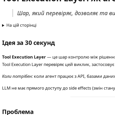
Шар, який перевіряє, дозволяє та ви
На цій сторінці
Ідея за 30 секунд
Tool Execution Layer
— це шар контролю між рішенням
Tool Execution Layer перевіряє цей виклик, застосову
Коли потрібен:
коли агент працює з API, базами даних
LLM не має прямого доступу до side effects (змін ста
Проблема