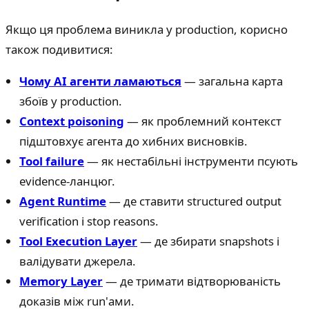
Якщо ця проблема виникла у production, корисно
також подивитися:
Чому AI агенти ламаються
— загальна карта
збоїв у production.
Context poisoning
— як проблемний контекст
підштовхує агента до хибних висновків.
Tool failure
— як нестабільні інструменти псують
evidence-ланцюг.
Agent Runtime
— де ставити structured output
verification і stop reasons.
Tool Execution Layer
— де збирати snapshots і
валідувати джерела.
Memory Layer
— де тримати відтворюваність
доказів між run'ами.