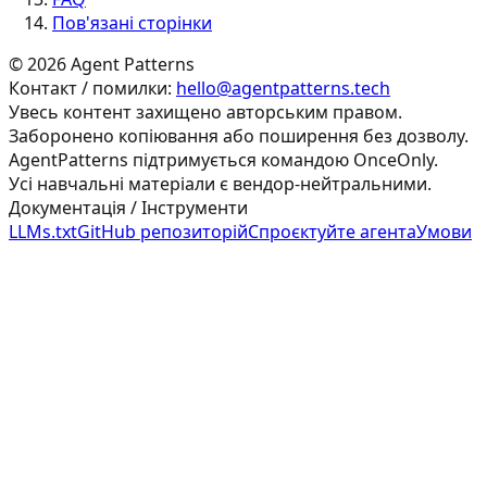
Пов'язані сторінки
©
2026
Agent Patterns
Контакт / помилки:
hello@agentpatterns.tech
Увесь контент захищено авторським правом.
Заборонено копіювання або поширення без дозволу.
AgentPatterns підтримується командою OnceOnly.
Усі навчальні матеріали є вендор-нейтральними.
Документація / Інструменти
LLMs.txt
GitHub репозиторій
Спроєктуйте агента
Умови