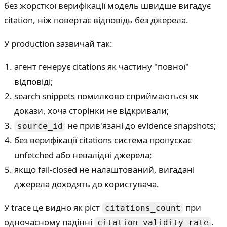
без жорсткої верифікації модель швидше вигадує
citation, ніж повертає відповідь без джерела.
У production зазвичай так:
агент генерує citations як частину "повної"
відповіді;
search snippets помилково сприймаються як
докази, хоча сторінки не відкривали;
не прив'язані до evidence snapshots;
source_id
без верифікації citations система пропускає
unfetched або невалідні джерела;
якщо fail-closed не налаштований, вигадані
джерела доходять до користувача.
У trace це видно як ріст
при
citations_count
одночасному падінні
.
citation_validity_rate