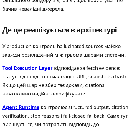
фінального рендеру відповіді, щоб користувач не
бачив невалідні джерела.
Де це реалізується в архітектурі
У production контроль hallucinated sources майже
завжди розкладений між трьома шарами системи.
Tool Execution Layer
відповідає за fetch evidence:
статус відповіді, нормалізацію URL, snapshots і hash.
Якщо цей шар не зберігає докази, citations
неможливо надійно верифікувати.
Agent Runtime
контролює structured output, citation
verification, stop reasons і fail-closed fallback. Саме тут
вирішується, чи потрапить відповідь до