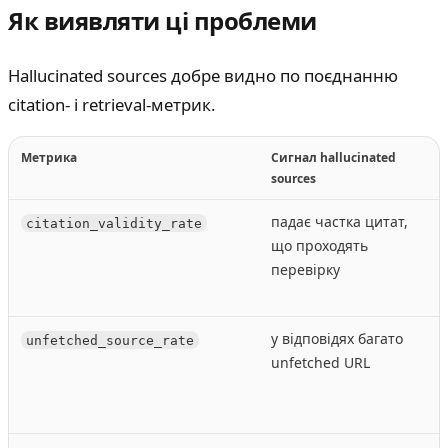
Як виявляти ці проблеми
Hallucinated sources добре видно по поєднанню
citation- і retrieval-метрик.
Метрика
Сигнал hallucinated
sources
падає частка цитат,
в
citation_validity_rate
що проходять
перевірку
v
у відповідях багато
unfetched_source_rate
unfetched URL
U