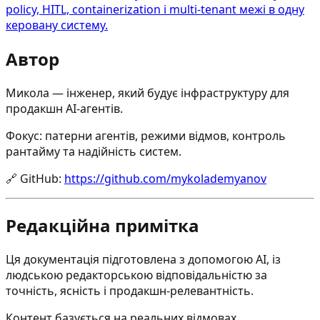
policy, HITL, containerization і multi-tenant межі в одну
керовану систему.
Автор
Микола — інженер, який будує інфраструктуру для
продакшн AI-агентів.
Фокус: патерни агентів, режими відмов, контроль
рантайму та надійність систем.
🔗
GitHub
:
https://github.com/mykolademyanov
Редакційна примітка
Ця документація підготовлена з допомогою AI, із
людською редакторською відповідальністю за
точність, ясність і продакшн-релевантність.
Контент базується на реальних відмовах,