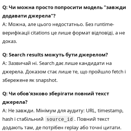
Q: Чи можна просто попросити модель "завжди
додавати джерела"?
A: Можна, але цього недостатньо. Без runtime-
верифікації citations це лише формат відповіді, а не
доказ.
Q: Search results можуть бути джерелом?
A: Зазвичай ні. Search дає лише кандидати на
джерела. Доказом стає лише те, що пройшло fetch і
збережене як snapshot.
Q: Чи обов'язково зберігати повний текст
джерела?
A: Не завжди. Мінімум для аудиту: URL, timestamp,
hash і стабільний
. Повний текст
source_id
додають там, де потрібен replay або точні цитати.