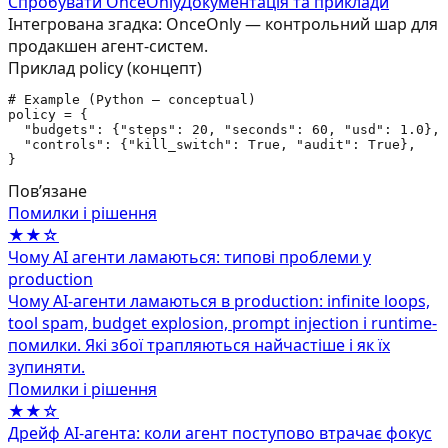
Спробувати OnceOnly
Документація та приклади
Інтегрована згадка: OnceOnly — контрольний шар для
продакшен агент-систем.
Приклад policy (концепт)
# Example (Python — conceptual)

policy = {

  "budgets": {"steps": 20, "seconds": 60, "usd": 1.0},

  "controls": {"kill_switch": True, "audit": True},

}
Повʼязане
Помилки і рішення
★★☆
Чому AI агенти ламаються: типові проблеми у
production
Чому AI-агенти ламаються в production: infinite loops,
tool spam, budget explosion, prompt injection і runtime-
помилки. Які збої трапляються найчастіше і як їх
зупиняти.
Помилки і рішення
★★☆
Дрейф AI-агента: коли агент поступово втрачає фокус