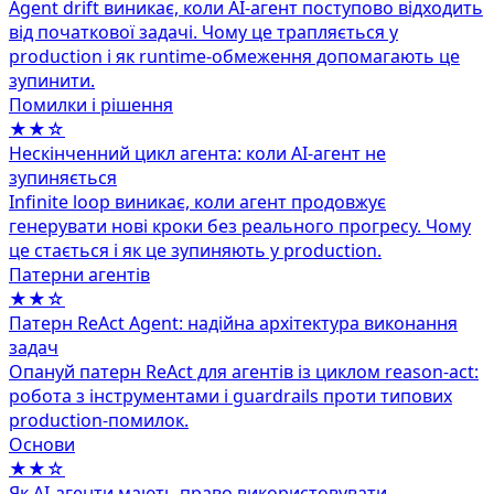
Agent drift виникає, коли AI-агент поступово відходить
від початкової задачі. Чому це трапляється у
production і як runtime-обмеження допомагають це
зупинити.
Помилки і рішення
★★☆
Нескінченний цикл агента: коли AI-агент не
зупиняється
Infinite loop виникає, коли агент продовжує
генерувати нові кроки без реального прогресу. Чому
це стається і як це зупиняють у production.
Патерни агентів
★★☆
Патерн ReAct Agent: надійна архітектура виконання
задач
Опануй патерн ReAct для агентів із циклом reason-act:
робота з інструментами і guardrails проти типових
production-помилок.
Основи
★★☆
Як AI-агенти мають право використовувати