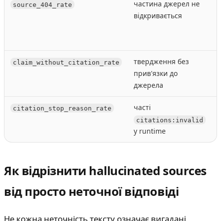
частина джерел не
source_404_rate
відкривається
с
п
твердження без
claim_without_citation_rate
прив'язки до
l
джерела
часті
citation_stop_reason_rate
r
citations:invalid
у runtime
p
Як відрізнити hallucinated sources
від просто неточної відповіді
Не кожна неточність тексту означає вигадані