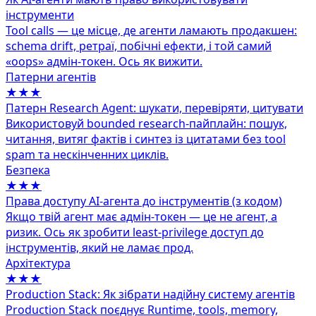
інструменти
Tool calls — це місце, де агенти ламають продакшен:
schema drift, ретраї, побічні ефекти, і той самий
«oops» адмін‑токен. Ось як вижити.
Патерни агентів
★★★
Патерн Research Agent: шукати, перевіряти, цитувати
Використовуй bounded research-пайплайн: пошук,
читання, витяг фактів і синтез із цитатами без tool
spam та нескінченних циклів.
Безпека
★★★
Права доступу AI‑агента до інструментів (з кодом)
Якщо твій агент має адмін‑токен — це не агент, а
ризик. Ось як зробити least‑privilege доступ до
інструментів, який не ламає прод.
Архітектура
★★★
Production Stack: Як зібрати надійну систему агентів
Production Stack поєднує Runtime, tools, memory,