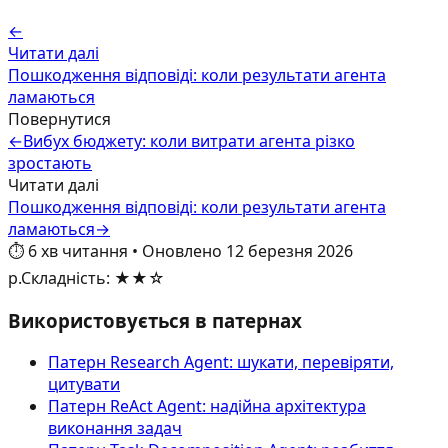
←
Читати далі
Пошкодження відповіді: коли результати агента
ламаються
Повернутися
←
Вибух бюджету: коли витрати агента різко
зростають
Читати далі
Пошкодження відповіді: коли результати агента
ламаються
→
⏱️
6
хв читання
•
Оновлено
12 березня 2026
р.
Складність
:
★★☆
Використовується в патернах
Патерн Research Agent: шукати, перевіряти,
цитувати
Патерн ReAct Agent: надійна архітектура
виконання задач