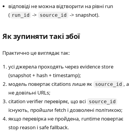
відповіді не можна відтворити на рівні run
(
->
-> snapshot).
run_id
source_id
Як зупиняти такі збої
Практично це виглядає так:
усі джерела проходять через evidence store
(snapshot + hash + timestamp);
модель повертає citations лише як
, а
source_id
не довільні URLs;
citation verifier перевіряє, що всі
source_id
існують, пройшли fetch і дозволені політикою;
якщо перевірка не пройдена, runtime повертає
stop reason і safe fallback.