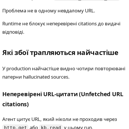
Проблема не в одному невдалому URL.
Runtime не блокує неперевірені citations до видачі
відповіді.
Які збої трапляються найчастіше
У production найчастіше видно чотири повторювані
патерни hallucinated sources.
Неперевірені URL-цитати (Unfetched URL
citations)
Агент цитує URL, який ніколи не проходив через
або
у цьому run.
http.get
kb.read