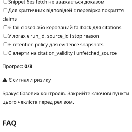
Snippet без fetch не вважається доказом
Для критичних відповідей є перевірка покриття
claims
Є fail-closed або керований fallback для citations
У логах є run_id, source_id і stop reason
Є retention policy для evidence snapshots
Є алерти на citation_validity і unfetched_source
Прогрес
:
0
/
8
⚠ Є сигнали ризику
Бракує базових контролів. Закрийте ключові пункти
цього чекліста перед релізом.
FAQ