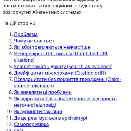
постмортемах та операційних інцидентах у
розгорнутих AI-агентних системах.
На цій сторінці
Проблема
Чому це стається
Які збої трапляються найчастіше
Неперевірені URL-цитати (Unfetched URL
citations)
Snippet замість доказу (Search-as-evidence)
Дрейф цитат між кроками (Citation drift)
Псевдоцитати без покриття тверджень (Claim-
source mismatch)
Як виявляти ці проблеми
Як відрізнити hallucinated sources від просто
неточної відповіді
Як зупиняти такі збої
Де це реалізується в архітектурі
Самоперевірка
FAQ