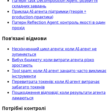
Патерн Task Decomposition Agent: розбиття
складних завдань
Приклад AI‑агента підтримки (теорія +
production-практика)
Патерн Reflection Agent: контроль якості в один
прохід
Пов’язані відмови
Нескінченний цикл агента: коли AI-агент не
зупиняється
Вибух бюджету: коли витрати агента різко
зростають
Tool spam: коли AI-агент занадто часто викликає
інструменти
Перевитрата токенів: коли AI-агент витрачає
забагато токенів
Пошкодження відповіді: коли результати агента
ламаються
Потрібні контролі