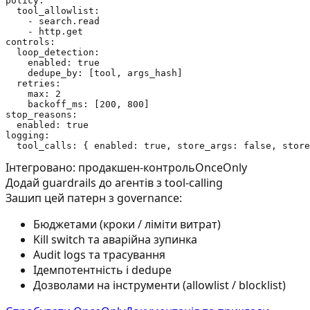
policy:

  tool_allowlist:

    - search.read

    - http.get

controls:

  loop_detection:

    enabled: true

    dedupe_by: [tool, args_hash]

  retries:

    max: 2

    backoff_ms: [200, 800]

stop_reasons:

  enabled: true

logging:

Інтегровано: продакшен-контроль
OnceOnly
Додай guardrails до агентів з tool-calling
Зашип цей патерн з governance:
Бюджетами (кроки / ліміти витрат)
Kill switch та аварійна зупинка
Audit logs та трасування
Ідемпотентність і dedupe
Дозволами на інструменти (allowlist / blocklist)