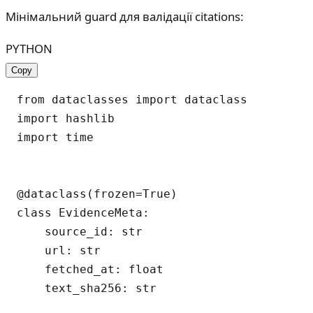
Мінімальний guard для валідації citations:
PYTHON
Copy
from dataclasses import dataclass

import hashlib

import time

@dataclass(frozen=True)

class EvidenceMeta:

    source_id: str

    url: str

    fetched_at: float

    text_sha256: str
