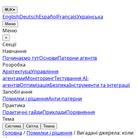
🌐
UK
▾
English
Deutsch
Español
Français
Українська
Меню
Меню
×
Секції
Навчання
Починаємо тут
Основи
Патерни агентів
Розробка
Архітектура
Управління
агентами
Моніторинг
Тестування AI-
агентів
Оптимізація
Безпека
Інструменти та інтеграції
Запобігання
Помилки і рішення
Анти‑патерни
Практика
Практичні гайди
Приклади
Порівняння
Тема
Система
Світла
Темна
Головна
/
Помилки і рішення
/
Вигадані джерела: коли