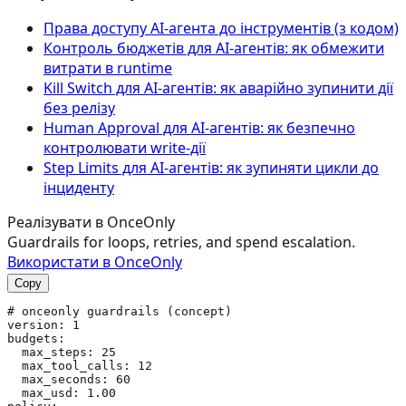
Права доступу AI‑агента до інструментів (з кодом)
Контроль бюджетів для AI-агентів: як обмежити
витрати в runtime
Kill Switch для AI-агентів: як аварійно зупинити дії
без релізу
Human Approval для AI-агентів: як безпечно
контролювати write-дії
Step Limits для AI-агентів: як зупиняти цикли до
інциденту
Реалізувати в OnceOnly
Guardrails for loops, retries, and spend escalation.
Використати в OnceOnly
Copy
# onceonly guardrails (concept)

version: 1

budgets:

  max_steps: 25

  max_tool_calls: 12

  max_seconds: 60

  max_usd: 1.00
