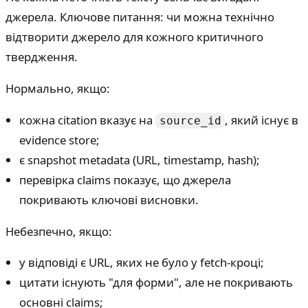
джерела. Ключове питання: чи можна технічно
відтворити джерело для кожного критичного
твердження.
Нормально, якщо:
кожна citation вказує на
, який існує в
source_id
evidence store;
є snapshot metadata (URL, timestamp, hash);
перевірка claims показує, що джерела
покривають ключові висновки.
Небезпечно, якщо:
у відповіді є URL, яких не було у fetch-кроці;
цитати існують "для форми", але не покривають
основні claims;