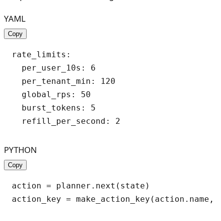
YAML
Copy
rate_limits:

  per_user_10s: 6

  per_tenant_min: 120

  global_rps: 50

  burst_tokens: 5

PYTHON
Copy
action = planner.next(state)

action_key = make_action_key(action.name, a