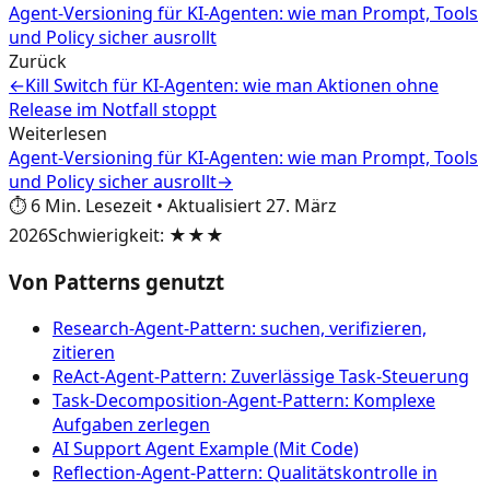
Agent-Versioning für KI-Agenten: wie man Prompt, Tools
und Policy sicher ausrollt
Zurück
←
Kill Switch für KI-Agenten: wie man Aktionen ohne
Release im Notfall stoppt
Weiterlesen
Agent-Versioning für KI-Agenten: wie man Prompt, Tools
und Policy sicher ausrollt
→
⏱️
6
Min. Lesezeit
•
Aktualisiert
27. März
2026
Schwierigkeit
:
★★★
Von Patterns genutzt
Research-Agent-Pattern: suchen, verifizieren,
zitieren
ReAct-Agent-Pattern: Zuverlässige Task-Steuerung
Task-Decomposition-Agent-Pattern: Komplexe
Aufgaben zerlegen
AI Support Agent Example (Mit Code)
Reflection-Agent-Pattern: Qualitätskontrolle in