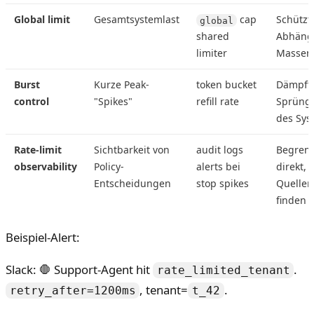
Global limit
Gesamtsystemlast
cap
Schützt
global
shared
Abhängi
limiter
Massen-
Burst
Kurze Peak-
token bucket
Dämpft 
control
"Spikes"
refill rate
Sprünge
des Sys
Rate-limit
Sichtbarkeit von
audit logs
Begrenz
observability
Policy-
alerts bei
direkt, h
Entscheidungen
stop spikes
Quellen
finden
Beispiel-Alert:
Slack: 🛑 Support-Agent hit
.
rate_limited_tenant
, tenant=
.
retry_after=1200ms
t_42