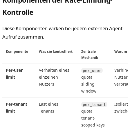
Kontrolle
Diese Komponenten wirken bei jedem externen Agent-
Aufruf zusammen.
Komponente
Was sie kontrolliert
Zentrale
Warum
Mechanik
Per-user
Verhalten eines
Verhind
per_user
limit
einzelnen
quota
Nutzer 
Nutzers
sliding
verbrau
window
Per-tenant
Last eines
Isoliert
per_tenant
limit
Tenants
quota
zwisch
tenant-
scoped keys