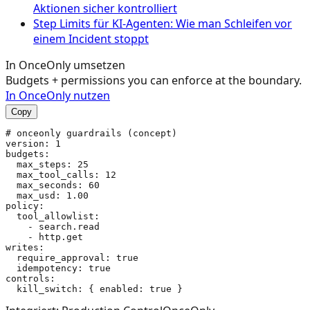
Aktionen sicher kontrolliert
Step Limits für KI-Agenten: Wie man Schleifen vor
einem Incident stoppt
In OnceOnly umsetzen
Budgets + permissions you can enforce at the boundary.
In OnceOnly nutzen
Copy
# onceonly guardrails (concept)

version: 1

budgets:

  max_steps: 25

  max_tool_calls: 12

  max_seconds: 60

  max_usd: 1.00

policy:

  tool_allowlist:

    - search.read

    - http.get

writes:

  require_approval: true

  idempotency: true

controls:
