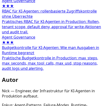
Agent Governance
★★★
RBAC für KI-Agenten: rollenbasierte Zugriffskontrolle
ohne Überrechte
Praktisches RBAC für KI-Agenten in Production: Rollen,
tenant scope, default deny, approval für write-Aktionen
und audit trail.
Agent Governance
★★★
Budgetkontrolle für KI-Agenten: Wie man Ausgaben in
Runtime begrenzt
Praktische Budgetkontrolle in Production: max_steps,
max_seconds, max_tool_calls, max_usd, stop reasons,
audit logs und alerting.
Autor
Nick — Engineer, der Infrastruktur für KI-Agenten in
Produktion aufbaut.
Fokus: Agent-Patterns, Failure-Modes, Runtime-