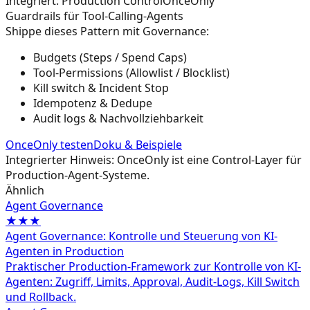
Integriert: Production Control
OnceOnly
Guardrails für Tool-Calling-Agents
Shippe dieses Pattern mit Governance:
Budgets (Steps / Spend Caps)
Tool-Permissions (Allowlist / Blocklist)
Kill switch & Incident Stop
Idempotenz & Dedupe
Audit logs & Nachvollziehbarkeit
OnceOnly testen
Doku & Beispiele
Integrierter Hinweis: OnceOnly ist eine Control-Layer für
Production-Agent-Systeme.
Ähnlich
Agent Governance
★★★
Agent Governance: Kontrolle und Steuerung von KI-
Agenten in Production
Praktischer Production-Framework zur Kontrolle von KI-
Agenten: Zugriff, Limits, Approval, Audit-Logs, Kill Switch
und Rollback.