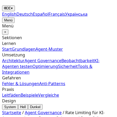
🌐
DE
▾
English
Deutsch
Español
Français
Українська
Menü
Menü
×
Sektionen
Lernen
Start
Grundlagen
Agent‑Muster
Umsetzung
Architektur
Agent Governance
Beobachtbarkeit
KI-
Agenten testen
Optimierung
Sicherheit
Tools &
Integrationen
Gefahren
Fehler & Lösungen
Anti-Patterns
Praxis
Leitfäden
Beispiele
Vergleiche
Design
System
Hell
Dunkel
Startseite
/
Agent Governance
/
Rate Limiting für KI-