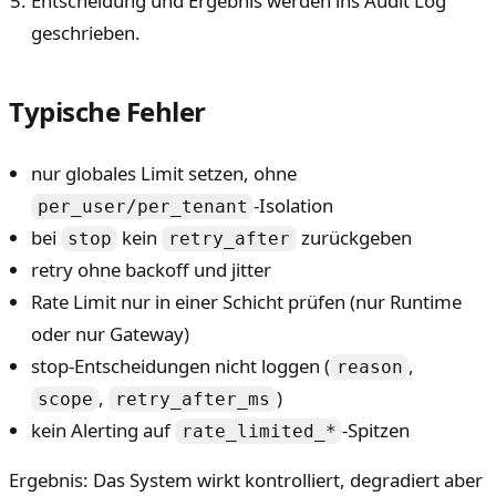
Entscheidung und Ergebnis werden ins Audit Log
geschrieben.
Typische Fehler
nur globales Limit setzen, ohne
-Isolation
per_user/per_tenant
bei
kein
zurückgeben
stop
retry_after
retry ohne backoff und jitter
Rate Limit nur in einer Schicht prüfen (nur Runtime
oder nur Gateway)
stop-Entscheidungen nicht loggen (
,
reason
,
)
scope
retry_after_ms
kein Alerting auf
-Spitzen
rate_limited_*
Ergebnis: Das System wirkt kontrolliert, degradiert aber