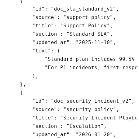
    {

        "id": "doc_sla_standard_v2",

        "source": "support_policy",

        "title": "Support Policy",

        "section": "Standard SLA",

        "updated_at": "2025-11-10",

        "text": (

            "Standard plan includes 99.5% m
            "For P1 incidents, first respo
        ),

    },

    {

        "id": "doc_security_incident_v2",

        "source": "security_policy",

        "title": "Security Incident Playboo
        "section": "Escalation",

        "updated_at": "2026-01-20",
