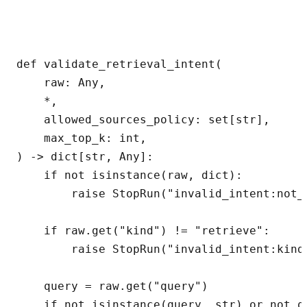
def validate_retrieval_intent(

    raw: Any,

    *,

    allowed_sources_policy: set[str],

    max_top_k: int,

) -> dict[str, Any]:

    if not isinstance(raw, dict):

        raise StopRun("invalid_intent:not_o
    if raw.get("kind") != "retrieve":

        raise StopRun("invalid_intent:kind"
    query = raw.get("query")

    if not isinstance(query, str) or not qu