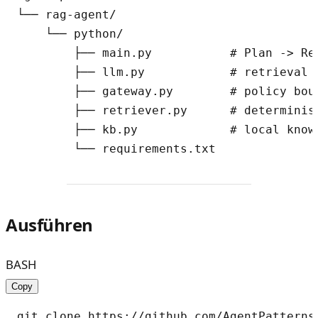
└── rag-agent/

    └── python/

        ├── main.py           # Plan -> Ret
        ├── llm.py            # retrieval 
        ├── gateway.py        # policy bou
        ├── retriever.py      # determinist
        ├── kb.py             # local know
Ausführen
BASH
Copy
git clone https://github.com/AgentPatterns-