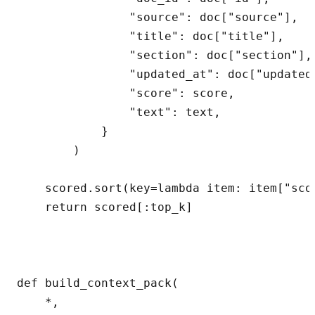
                "source": doc["source"],

                "title": doc["title"],

                "section": doc["section"],

                "updated_at": doc["updated_
                "score": score,

                "text": text,

            }

        )

    scored.sort(key=lambda item: item["scor
    return scored[:top_k]

def build_context_pack(

    *,
