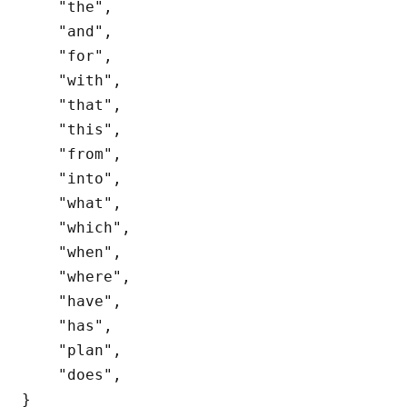
    "the",

    "and",

    "for",

    "with",

    "that",

    "this",

    "from",

    "into",

    "what",

    "which",

    "when",

    "where",

    "have",

    "has",

    "plan",

    "does",

}
