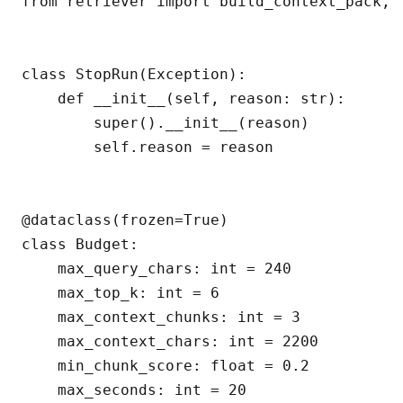
from retriever import build_context_pack, r
class StopRun(Exception):

    def __init__(self, reason: str):

        super().__init__(reason)

        self.reason = reason

@dataclass(frozen=True)

class Budget:

    max_query_chars: int = 240

    max_top_k: int = 6

    max_context_chunks: int = 3

    max_context_chars: int = 2200

    min_chunk_score: float = 0.2

    max_seconds: int = 20
