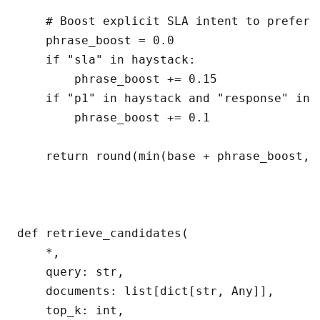
    # Boost explicit SLA intent to prefer p
    phrase_boost = 0.0

    if "sla" in haystack:

        phrase_boost += 0.15

    if "p1" in haystack and "response" in h
        phrase_boost += 0.1

    return round(min(base + phrase_boost, 1
def retrieve_candidates(

    *,

    query: str,

    documents: list[dict[str, Any]],

    top_k: int,
