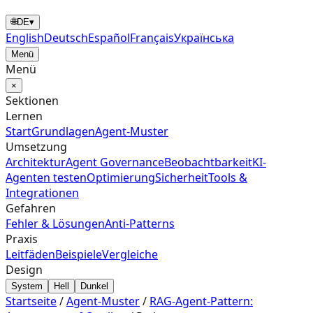
🌐
DE
▾
English
Deutsch
Español
Français
Українська
Menü
Menü
×
Sektionen
Lernen
Start
Grundlagen
Agent‑Muster
Umsetzung
Architektur
Agent Governance
Beobachtbarkeit
KI-
Agenten testen
Optimierung
Sicherheit
Tools &
Integrationen
Gefahren
Fehler & Lösungen
Anti-Patterns
Praxis
Leitfäden
Beispiele
Vergleiche
Design
System
Hell
Dunkel
Startseite
/
Agent‑Muster
/
RAG-Agent-Pattern: