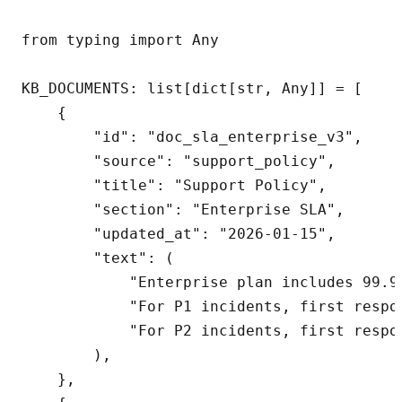
from typing import Any

KB_DOCUMENTS: list[dict[str, Any]] = [

    {

        "id": "doc_sla_enterprise_v3",

        "source": "support_policy",

        "title": "Support Policy",

        "section": "Enterprise SLA",

        "updated_at": "2026-01-15",

        "text": (

            "Enterprise plan includes 99.95
            "For P1 incidents, first respo
            "For P2 incidents, first respon
        ),

    },
