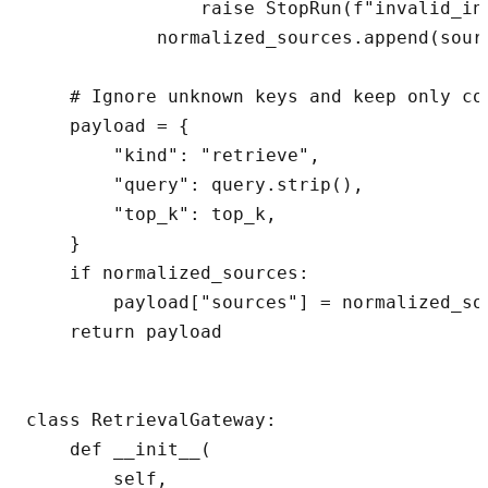
                raise StopRun(f"invalid_in
            normalized_sources.append(sourc
    # Ignore unknown keys and keep only con
    payload = {

        "kind": "retrieve",

        "query": query.strip(),

        "top_k": top_k,

    }

    if normalized_sources:

        payload["sources"] = normalized_sou
    return payload

class RetrievalGateway:

    def __init__(

        self,
