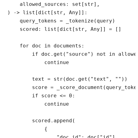
    allowed_sources: set[str],

) -> list[dict[str, Any]]:

    query_tokens = _tokenize(query)

    scored: list[dict[str, Any]] = []

    for doc in documents:

        if doc.get("source") not in allowed
            continue

        text = str(doc.get("text", ""))

        score = _score_document(query_token
        if score <= 0:

            continue

        scored.append(

            {

                "doc_id": doc["id"],
