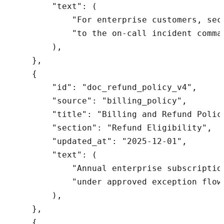
        "text": (

            "For enterprise customers, sec
            "to the on-call incident comma
        ),

    },

    {

        "id": "doc_refund_policy_v4",

        "source": "billing_policy",

        "title": "Billing and Refund Policy
        "section": "Refund Eligibility",

        "updated_at": "2025-12-01",

        "text": (

            "Annual enterprise subscriptio
            "under approved exception flow.
        ),

    },

    {
