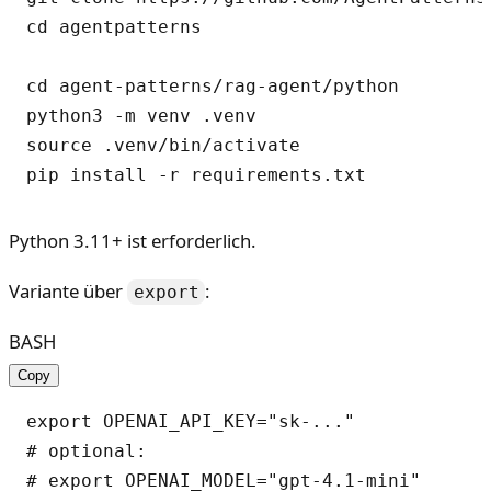
cd agentpatterns

cd agent-patterns/rag-agent/python

python3 -m venv .venv

source .venv/bin/activate

Python 3.11+ ist erforderlich.
Variante über
:
export
BASH
Copy
export OPENAI_API_KEY="sk-..."

# optional:

# export OPENAI_MODEL="gpt-4.1-mini"
