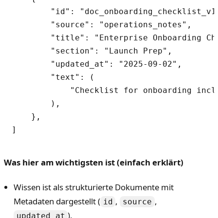
        "id": "doc_onboarding_checklist_v1"
        "source": "operations_notes",

        "title": "Enterprise Onboarding Che
        "section": "Launch Prep",

        "updated_at": "2025-09-02",

        "text": (

            "Checklist for onboarding incl
        ),

    },

Was hier am wichtigsten ist (einfach erklärt)
Wissen ist als strukturierte Dokumente mit
Metadaten dargestellt (
,
,
id
source
).
updated_at