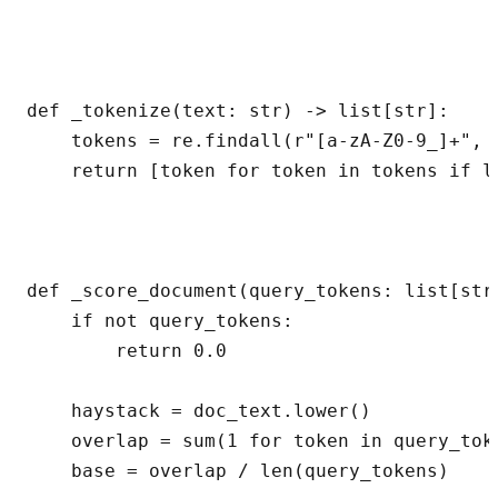
def _tokenize(text: str) -> list[str]:

    tokens = re.findall(r"[a-zA-Z0-9_]+", t
    return [token for token in tokens if l
def _score_document(query_tokens: list[str]
    if not query_tokens:

        return 0.0

    haystack = doc_text.lower()

    overlap = sum(1 for token in query_toke
    base = overlap / len(query_tokens)
