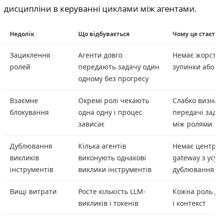
дисципліни в керуванні циклами між агентами.
Недолік
Що відбувається
Чому це стаєть
Зациклення
Агенти довго
Немає жорстк
ролей
передають задачу один
зупинки або л
одному без прогресу
Взаємне
Окремі ролі чекають
Слабко визна
блокування
одна одну і процес
передачі зада
зависає
між ролями
Дублювання
Кілька агентів
Немає центра
викликів
виконують однакові
gateway з ус
інструментів
виклики інструментів
дублювання і
Вищі витрати
Росте кількість LLM-
Кожна роль д
викликів і токенів
і контекст