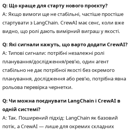
Q: Що краще для старту нового проєкту?
A: Якщо вимоги ще не стабільні, частіше простіше
стартувати з LangChain. CrewAI має сенс, коли вже
видно, що ролі дають вимірний виграш у якості.
Q: Які сигнали кажуть, що варто додати CrewAI?
A: Типові сигнали: потрібні незалежні ролі
планування/дослідження/ревʼю, один агент
стабільно не дає потрібної якості без окремого
планування, дослідження або ревʼю, потрібна явна
рольова перевірка чернетки.
Q: Чи можна поєднувати LangChain і CrewAI в
одній системі?
A: Так. Поширений підхід: LangChain як базовий
потік, а CrewAI — лише для окремих складних