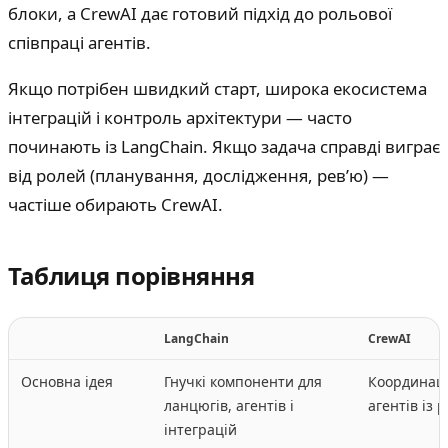
блоки, а CrewAI дає готовий підхід до рольової
співпраці агентів.
Якщо потрібен швидкий старт, широка екосистема
інтеграцій і контроль архітектури — часто
починають із LangChain. Якщо задача справді виграє
від ролей (планування, дослідження, ревʼю) —
частіше обирають CrewAI.
Таблиця порівняння
LangChain
CrewAI
Основна ідея
Гнучкі компоненти для
Координаці
ланцюгів, агентів і
агентів із 
інтеграцій