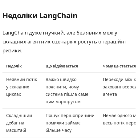
Недоліки LangChain
LangChain дуже гнучкий, але без явних меж у
складних агентних сценаріях ростуть операційні
ризики.
Недолік
Що відбувається
Чому це стається
Неявний потік
Важко швидко
Переходи між к
у складних
пояснити, чому
заховані всеред
циклах
система пішла саме
агента
цим маршрутом
Складніший
Пошук першопричини
Немає одного мі
дебаг на
помилки займає
весь потік пере
масштабі
більше часу