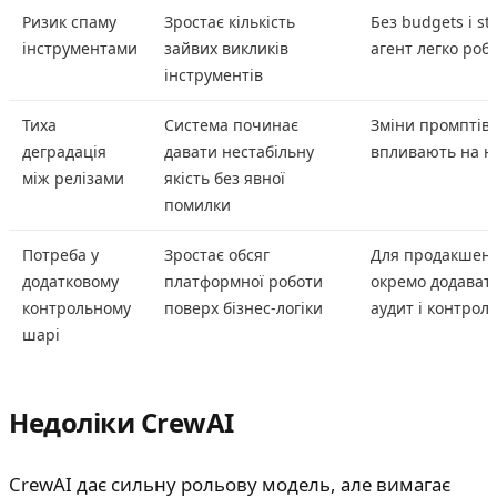
Ризик спаму
Зростає кількість
Без budgets і st
інструментами
зайвих викликів
агент легко роб
інструментів
Тиха
Система починає
Зміни промптів 
деградація
давати нестабільну
впливають на н
між релізами
якість без явної
помилки
Потреба у
Зростає обсяг
Для продакшена
додатковому
платформної роботи
окремо додавати
контрольному
поверх бізнес-логіки
аудит і контрол
шарі
Недоліки CrewAI
CrewAI дає сильну рольову модель, але вимагає