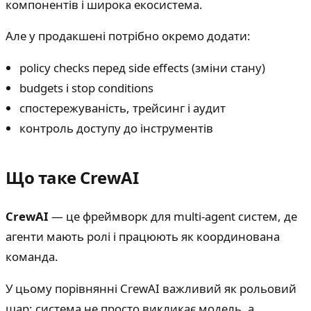
компонентів і широка екосистема.
Але у продакшені потрібно окремо додати:
policy checks перед side effects (зміни стану)
budgets і stop conditions
спостережуваність, трейсинг і аудит
контроль доступу до інструментів
Що таке CrewAI
CrewAI
— це фреймворк для multi-agent систем, де
агенти мають ролі і працюють як координована
команда.
У цьому порівнянні CrewAI важливий як рольовий
шар: система не просто викликає модель, а