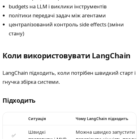
budgets на LLM і виклики інструментів
політики передачі задач між агентами
централізований контроль side effects (зміни
стану)
Коли використовувати LangChain
LangChain підходить, коли потрібен швидкий старт і
гнучка збірка системи.
Підходить
Ситуація
Чому LangChain підходить
Швидкі
Можна швидко запустити п
✅
прототипи і MVP
перевірити цінність продук