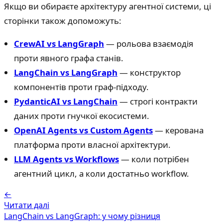
Якщо ви обираєте архітектуру агентної системи, ці
сторінки також допоможуть:
CrewAI vs LangGraph
— рольова взаємодія
проти явного графа станів.
LangChain vs LangGraph
— конструктор
компонентів проти граф-підходу.
PydanticAI vs LangChain
— строгі контракти
даних проти гнучкої екосистеми.
OpenAI Agents vs Custom Agents
— керована
платформа проти власної архітектури.
LLM Agents vs Workflows
— коли потрібен
агентний цикл, а коли достатньо workflow.
←
Читати далі
LangChain vs LangGraph: у чому різниця