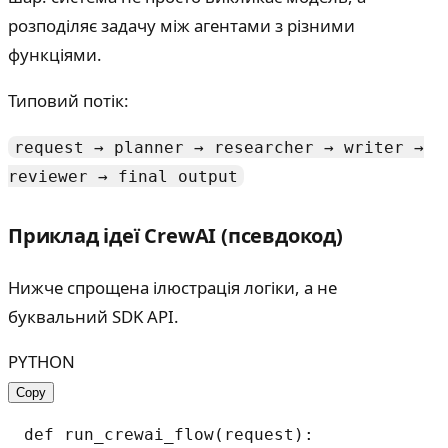
розподіляє задачу між агентами з різними
функціями.
Типовий потік:
request → planner → researcher → writer →
reviewer → final output
Приклад ідеї CrewAI (псевдокод)
Нижче спрощена ілюстрація логіки, а не
буквальний SDK API.
PYTHON
Copy
def run_crewai_flow(request):
