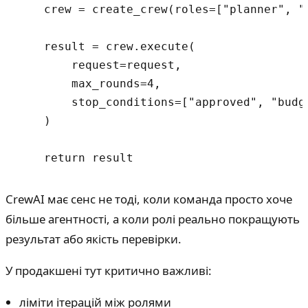
    crew = create_crew(roles=["planner", "
    result = crew.execute(

        request=request,

        max_rounds=4,

        stop_conditions=["approved", "budge
    )

CrewAI має сенс не тоді, коли команда просто хоче
більше агентності, а коли ролі реально покращують
результат або якість перевірки.
У продакшені тут критично важливі:
ліміти ітерацій між ролями