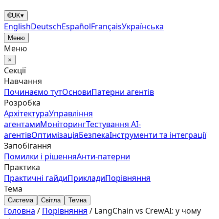
🌐
UK
▾
English
Deutsch
Español
Français
Українська
Меню
Меню
×
Секції
Навчання
Починаємо тут
Основи
Патерни агентів
Розробка
Архітектура
Управління
агентами
Моніторинг
Тестування AI-
агентів
Оптимізація
Безпека
Інструменти та інтеграції
Запобігання
Помилки і рішення
Анти‑патерни
Практика
Практичні гайди
Приклади
Порівняння
Тема
Система
Світла
Темна
Головна
/
Порівняння
/
LangChain vs CrewAI: у чому