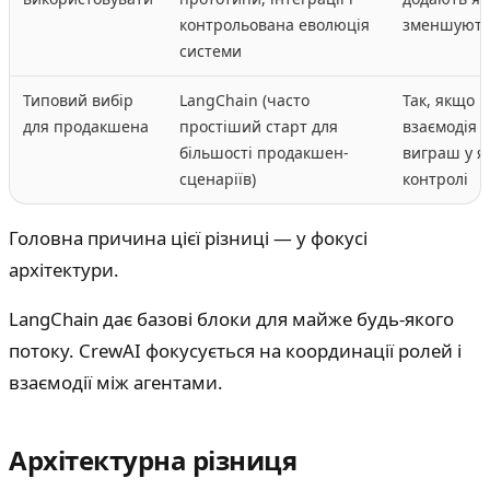
контрольована еволюція
зменшують
системи
Типовий вибір
LangChain (часто
Так, якщо 
для продакшена
простіший старт для
взаємодія 
більшості продакшен-
виграш у як
сценаріїв)
контролі
Головна причина цієї різниці — у фокусі
архітектури.
LangChain дає базові блоки для майже будь-якого
потоку. CrewAI фокусується на координації ролей і
взаємодії між агентами.
Архітектурна різниця