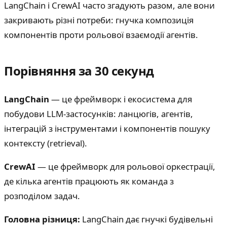
LangChain і CrewAI часто згадують разом, але вони
закривають різні потреби: гнучка композиція
компонентів проти рольової взаємодії агентів.
Порівняння за 30 секунд
LangChain
— це фреймворк і екосистема для
побудови LLM-застосунків: ланцюгів, агентів,
інтеграцій з інструментами і компонентів пошуку
контексту (retrieval).
CrewAI
— це фреймворк для рольової оркестрації,
де кілька агентів працюють як команда з
розподілом задач.
Головна різниця:
LangChain дає гнучкі будівельні