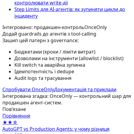
контролювати write-дії
Step Limits для AI-агентів: як зупиняти цикли до
інциденту
Інтегровано: продакшен-контроль
OnceOnly
Додай guardrails до агентів з tool-calling
Зашип цей патерн з governance:
Бюджетами (кроки / ліміти витрат)
Дозволами на інструменти (allowlist / blocklist)
Kill switch та аварійна зупинка
Ідемпотентність і dedupe
Audit logs та трасування
Спробувати OnceOnly
Документація та приклади
Інтегрована згадка: OnceOnly — контрольний шар для
продакшен агент-систем.
Повʼязане
Порівняння
★★☆
AutoGPT vs Production Agents: у чому різниця