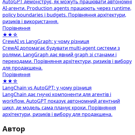
AutoGPT демонструє, як можуть працювати автономні
AI-агенти. Production agents працюють через runtime,
policy boundaries і budgets. Порівняння архітектури,
ризиків і використання.
Порівняння
★★☆
CrewAI vs LangGraph: у чому різниця
CrewAI допомагає будувати multi-agent системи з
ролями. LangGraph дає явний graph зі станами і
переходами. Порівняння архітектури, ризиків і вибору
для продакшена.
Порівняння
★★☆
LangChain vs AutoGPT: у чому різниця
LangChain дає гнучкі компоненти для агентів і
workflow. AutoGPT показує автономний агентний
цикл, де модель сама планує кроки. Порівняння
архітектури, ризиків і вибору для продакшена.
Автор