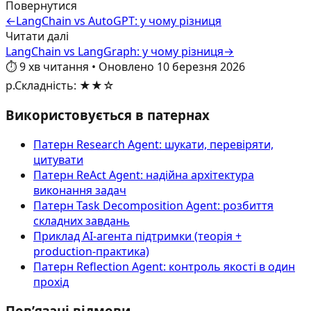
Повернутися
←
LangChain vs AutoGPT: у чому різниця
Читати далі
LangChain vs LangGraph: у чому різниця
→
⏱️
9
хв читання
•
Оновлено
10 березня 2026
р.
Складність
:
★★☆
Використовується в патернах
Патерн Research Agent: шукати, перевіряти,
цитувати
Патерн ReAct Agent: надійна архітектура
виконання задач
Патерн Task Decomposition Agent: розбиття
складних завдань
Приклад AI‑агента підтримки (теорія +
production-практика)
Патерн Reflection Agent: контроль якості в один
прохід
Пов’язані відмови