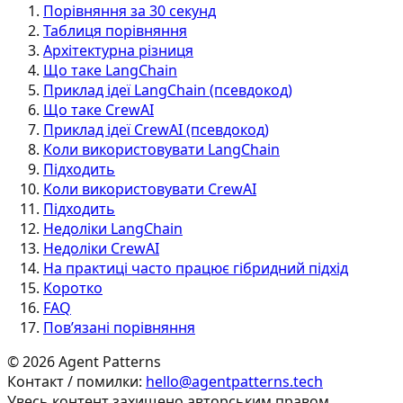
Порівняння за 30 секунд
Таблиця порівняння
Архітектурна різниця
Що таке LangChain
Приклад ідеї LangChain (псевдокод)
Що таке CrewAI
Приклад ідеї CrewAI (псевдокод)
Коли використовувати LangChain
Підходить
Коли використовувати CrewAI
Підходить
Недоліки LangChain
Недоліки CrewAI
На практиці часто працює гібридний підхід
Коротко
FAQ
Пов’язані порівняння
©
2026
Agent Patterns
Контакт / помилки:
hello@agentpatterns.tech
Увесь контент захищено авторським правом.