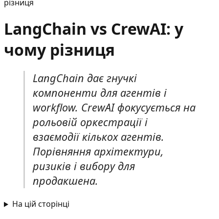
різниця
LangChain vs CrewAI: у
чому різниця
LangChain дає гнучкі
компоненти для агентів і
workflow. CrewAI фокусується на
рольовій оркестрації і
взаємодії кількох агентів.
Порівняння архітектури,
ризиків і вибору для
продакшена.
На цій сторінці