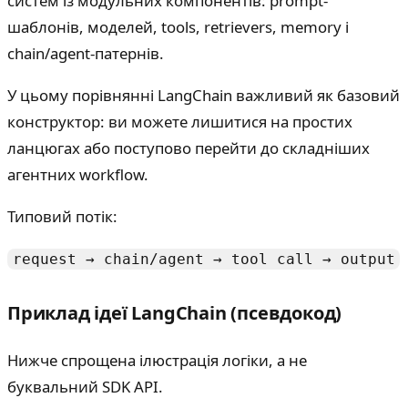
систем із модульних компонентів: prompt-
шаблонів, моделей, tools, retrievers, memory і
chain/agent-патернів.
У цьому порівнянні LangChain важливий як базовий
конструктор: ви можете лишитися на простих
ланцюгах або поступово перейти до складніших
агентних workflow.
Типовий потік:
request → chain/agent → tool call → output
Приклад ідеї LangChain (псевдокод)
Нижче спрощена ілюстрація логіки, а не
буквальний SDK API.