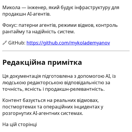
Микола — інженер, який будує інфраструктуру для
продакшн AI-агентів.
Фокус: патерни агентів, режими відмов, контроль
рантайму та надійність систем.
🔗
GitHub
:
https://github.com/mykolademyanov
Редакційна примітка
Ця документація підготовлена з допомогою AI, із
людською редакторською відповідальністю за
точність, ясність і продакшн-релевантність.
Контент базується на реальних відмовах,
постмортемах та операційних інцидентах у
розгорнутих AI-агентних системах.
На цій сторінці