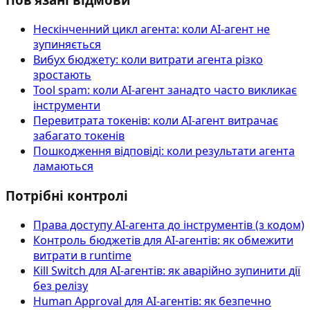
Нескінченний цикл агента: коли AI-агент не
зупиняється
Вибух бюджету: коли витрати агента різко
зростають
Tool spam: коли AI-агент занадто часто викликає
інструменти
Перевитрата токенів: коли AI-агент витрачає
забагато токенів
Пошкодження відповіді: коли результати агента
ламаються
Потрібні контролі
Права доступу AI‑агента до інструментів (з кодом)
Контроль бюджетів для AI-агентів: як обмежити
витрати в runtime
Kill Switch для AI-агентів: як аварійно зупинити дії
без релізу
Human Approval для AI-агентів: як безпечно