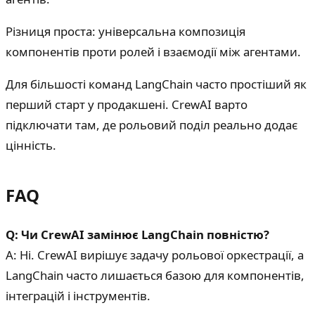
Різниця проста: універсальна композиція
компонентів проти ролей і взаємодії між агентами.
Для більшості команд LangChain часто простіший як
перший старт у продакшені. CrewAI варто
підключати там, де рольовий поділ реально додає
цінність.
FAQ
Q: Чи CrewAI замінює LangChain повністю?
A: Ні. CrewAI вирішує задачу рольової оркестрації, а
LangChain часто лишається базою для компонентів,
інтеграцій і інструментів.