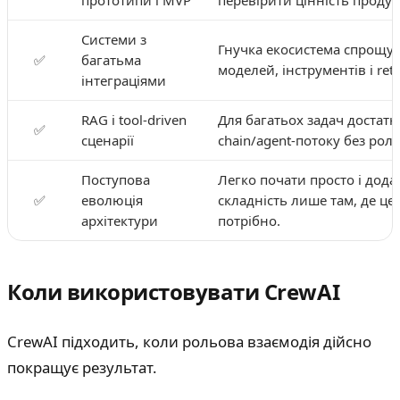
Системи з
Гнучка екосистема спрощу
✅
багатьма
моделей, інструментів і retri
інтеграціями
RAG і tool-driven
Для багатьох задач достат
✅
сценарії
chain/agent-потоку без роле
Поступова
Легко почати просто і дода
✅
еволюція
складність лише там, де це
архітектури
потрібно.
Коли використовувати CrewAI
CrewAI підходить, коли рольова взаємодія дійсно
покращує результат.