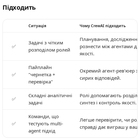
Підходить
Ситуація
Чому CrewAI підходить
Планування, дослідження
Задачі з чітким
✅
рознести між агентами дл
розподілом ролей
якості.
Пайплайн
Окремий агент-ревʼюер з
✅
"чернетка +
сирих відповідей.
перевірка"
Складні аналітичні
Ролі допомагають розділит
✅
задачі
синтез і контроль якості.
Команди, що
Легше перевірити, чи ро
✅
тестують multi-
справді дає виграш у ваш
agent підхід