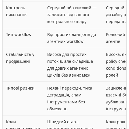
Контроль
Середній або високий —
Середній —
виконання
залежить від вашого
дизайну ро
контрольного шару
передачі з
Тип workflow
Від простих ланцюгів до
Рольовий ц
агентних workflow
агентів
Стабільність у
Висока для простих
Висока, якщ
продакшені
потоків, але складніша
policy check
для довгих агентних
conditions 
циклів без явних меж
ролей
Типові ризики
Неявні переходи, тиха
Зациклення
деградація, спам
взаємні бл
інструментами без
дублювання
обмежень
інструмент
Коли
Швидкий старт,
Коли ролі 
використовувати
прототипи, інтеграції і
додають які