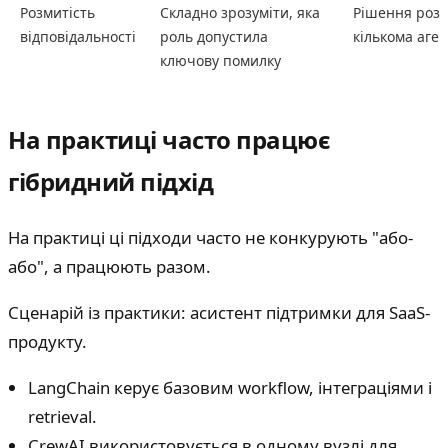
Розмитість
Складно зрозуміти, яка
Рішення розп
відповідальності
роль допустила
кількома аге
ключову помилку
На практиці часто працює
гібридний підхід
На практиці ці підходи часто не конкурують "або-
або", а працюють разом.
Сценарій із практики: асистент підтримки для SaaS-
продукту.
LangChain керує базовим workflow, інтеграціями і
retrieval.
CrewAI використовується в одному вузлі для