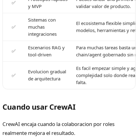
✅
y MVP
validar valor de producto.
Sistemas con
El ecosistema flexible simplif
✅
muchas
modelos, herramientas y retr
integraciones
Escenarios RAG y
Para muchas tareas basta un 
✅
tool-driven
chain/agent gobernado sin ro
Es facil empezar simple y ag
Evolucion gradual
✅
complejidad solo donde rea
de arquitectura
falta.
Cuando usar CrewAI
CrewAI encaja cuando la colaboracion por roles
realmente mejora el resultado.