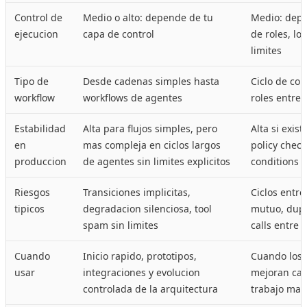
Control de
Medio o alto: depende de tu
Medio: depe
ejecucion
capa de control
de roles, lo
limites
Tipo de
Desde cadenas simples hasta
Ciclo de col
workflow
workflows de agentes
roles entre
Estabilidad
Alta para flujos simples, pero
Alta si exist
en
mas compleja en ciclos largos
policy check
produccion
de agentes sin limites explicitos
conditions y
Riesgos
Transiciones implicitas,
Ciclos entre
tipicos
degradacion silenciosa, tool
mutuo, dupl
spam sin limites
calls entre 
Cuando
Inicio rapido, prototipos,
Cuando los 
usar
integraciones y evolucion
mejoran cal
controlada de la arquitectura
trabajo man