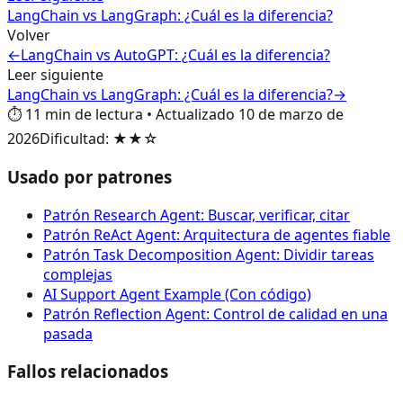
LangChain vs LangGraph: ¿Cuál es la diferencia?
Volver
←
LangChain vs AutoGPT: ¿Cuál es la diferencia?
Leer siguiente
LangChain vs LangGraph: ¿Cuál es la diferencia?
→
⏱️
11
min de lectura
•
Actualizado
10 de marzo de
2026
Dificultad
:
★★☆
Usado por patrones
Patrón Research Agent: Buscar, verificar, citar
Patrón ReAct Agent: Arquitectura de agentes fiable
Patrón Task Decomposition Agent: Dividir tareas
complejas
AI Support Agent Example (Con código)
Patrón Reflection Agent: Control de calidad en una
pasada
Fallos relacionados