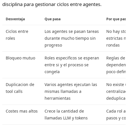
disciplina para gestionar ciclos entre agentes.
Desventaja
Que pasa
Por que pas
Ciclos entre
Los agentes se pasan tareas
No hay sto
roles
durante mucho tiempo sin
estrictas ni
progreso
rondas
Bloqueo mutuo
Roles especificos se esperan
Reglas de 
entre si y el proceso se
dependenci
congela
poco defin
Duplicacion de
Varios agentes ejecutan las
No existe 
tool calls
mismas llamadas a
centraliza
herramientas
deduplicaci
Costes mas altos
Crece la cantidad de
Cada rol a
llamadas LLM y tokens
pasos y co