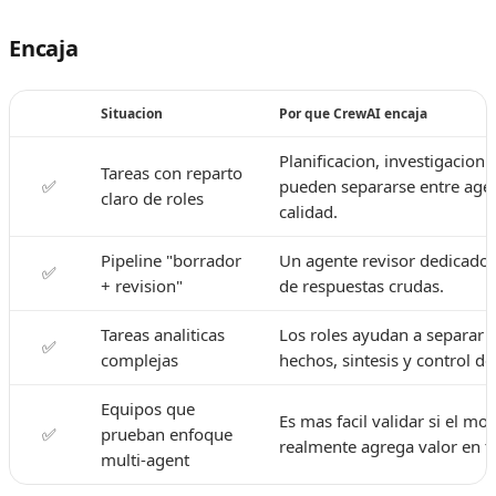
Encaja
Situacion
Por que CrewAI encaja
Planificacion, investigacion 
Tareas con reparto
✅
pueden separarse entre age
claro de roles
calidad.
Pipeline "borrador
Un agente revisor dedicado 
✅
+ revision"
de respuestas crudas.
Tareas analiticas
Los roles ayudan a separar 
✅
complejas
hechos, sintesis y control de
Equipos que
Es mas facil validar si el mo
✅
prueban enfoque
realmente agrega valor en t
multi-agent