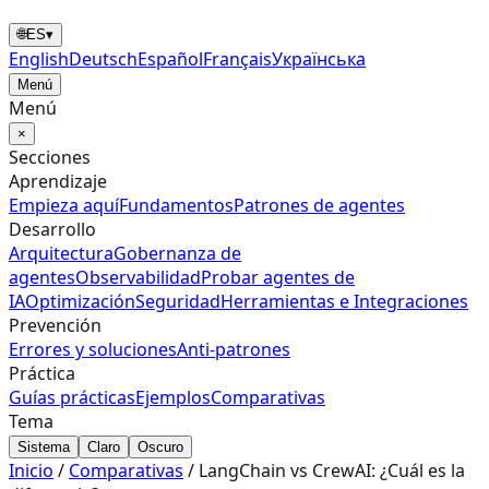
🌐
ES
▾
English
Deutsch
Español
Français
Українська
Menú
Menú
×
Secciones
Aprendizaje
Empieza aquí
Fundamentos
Patrones de agentes
Desarrollo
Arquitectura
Gobernanza de
agentes
Observabilidad
Probar agentes de
IA
Optimización
Seguridad
Herramientas e Integraciones
Prevención
Errores y soluciones
Anti‑patrones
Práctica
Guías prácticas
Ejemplos
Comparativas
Tema
Sistema
Claro
Oscuro
Inicio
/
Comparativas
/
LangChain vs CrewAI: ¿Cuál es la