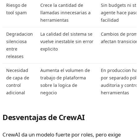
Riesgo de
Crece la cantidad de
Sin budgets ni sto
tool spam
llamadas innecesarias a
agente hace pasos
herramientas
facilidad
Degradacion
La calidad del sistema se
Cambios de promp
silenciosa
vuelve inestable sin error
afectan transicion
entre
explicito
releases
Necesidad
Aumenta el volumen de
En produccion ha
de capa de
trabajo de plataforma
por separado poli
control
sobre la logica de
auditoria y contro
adicional
negocio
herramientas
Desventajas de CrewAI
CrewAI da un modelo fuerte por roles, pero exige