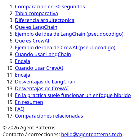
Comparacion en 30 segundos
Tabla comparativa
Diferencia arquitectonica
Que es LangChain
Ejemplo de idea de LangChain (pseudocodigo)
Que es CrewAI
Ejemplo de idea de CrewAI (pseudocodigo)
Cuando usar LangChain
Encaja
Cuando usar CrewAI
Encaja
Desventajas de LangChain
Desventajas de CrewAI
En la practica suele funcionar un enfoque hibrido
En resumen
FAQ
Comparaciones relacionadas
©
2026
Agent Patterns
Contacto / correcciones:
hello@agentpatterns.tech