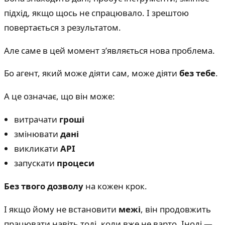
підхід, якщо щось не спрацювало. І зрештою
повертається з результатом.
Але саме в цей момент з’являється нова проблема.
Бо агент, який може діяти сам, може діяти
без тебе
.
А це означає, що він може:
витрачати
гроші
змінювати
дані
викликати
API
запускати
процеси
Без твого дозволу
на кожен крок.
І якщо йому не встановити
межі
, він продовжить
працювати навіть тоді, коли вже не варто. Іноді —