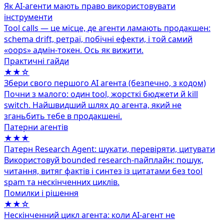
Як AI-агенти мають право використовувати
інструменти
Tool calls — це місце, де агенти ламають продакшен:
schema drift, ретраї, побічні ефекти, і той самий
«oops» адмін‑токен. Ось як вижити.
Практичні гайди
★★☆
Збери свого першого AI агента (безпечно, з кодом)
Почни з малого: один tool, жорсткі бюджети й kill
switch. Найшвидший шлях до агента, який не
зганьбить тебе в продакшені.
Патерни агентів
★★★
Патерн Research Agent: шукати, перевіряти, цитувати
Використовуй bounded research-пайплайн: пошук,
читання, витяг фактів і синтез із цитатами без tool
spam та нескінченних циклів.
Помилки і рішення
★★☆
Нескінченний цикл агента: коли AI-агент не