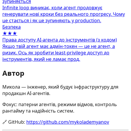
зупиняється
Infinite loop виникає, коли агент продовжує
генерувати нові кроки без реального прогресу. Чому
це стається і як це зупиняють у production.
Безпека
★★★
Права доступу AI‑агента до інструментів (з кодом)
Якщо твій агент має адмін‑токен — це не агент, а
ризик. Ось як зробити least‑privilege доступ до
інструментів, який не ламає прод.
Автор
Микола — інженер, який будує інфраструктуру для
продакшн AI-агентів.
Фокус: патерни агентів, режими відмов, контроль
рантайму та надійність систем.
🔗
GitHub
:
https://github.com/mykolademyanov