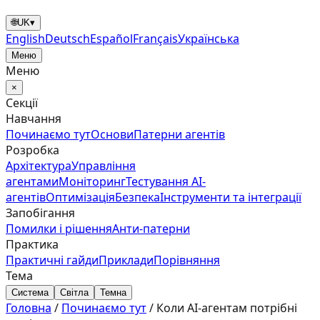
🌐
UK
▾
English
Deutsch
Español
Français
Українська
Меню
Меню
×
Секції
Навчання
Починаємо тут
Основи
Патерни агентів
Розробка
Архітектура
Управління
агентами
Моніторинг
Тестування AI-
агентів
Оптимізація
Безпека
Інструменти та інтеграції
Запобігання
Помилки і рішення
Анти‑патерни
Практика
Практичні гайди
Приклади
Порівняння
Тема
Система
Світла
Темна
Головна
/
Починаємо тут
/
Коли AI-агентам потрібні