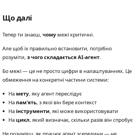
Що далі
Тепер ти знаєш,
чому
межі критичні.
Але щоб їх правильно встановити, потрібно
розуміти,
з чого складається AI-агент
.
Бо межі — це не просто цифри в налаштуваннях. Це
обмеження на конкретні частини системи:
На
мету
, яку агент переслідує
На
пам'ять
, з якої він бере контекст
На
інструменти
, які може використовувати
На
цикл
, який визначає, скільки разів він спробує
Не розумієш, як працює агент зсередини — не