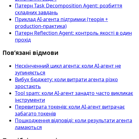
Патерн Task Decomposition Agent: розбиття
складних завдань
Приклад AI‑агента підтримки (теорія +
production-практика)
Патерн Reflection Agent: контроль якості в один
прохід
Пов’язані відмови
Нескінченний цикл агента: коли AI-агент не
зупиняється
Вибух бюджету: коли витрати агента різко
зростають
Tool spam: коли AI-агент занадто часто викликає
інструменти
Перевитрата токенів: коли AI-агент витрачає
забагато токенів
Пошкодження відповіді: коли результати агента
ламаються