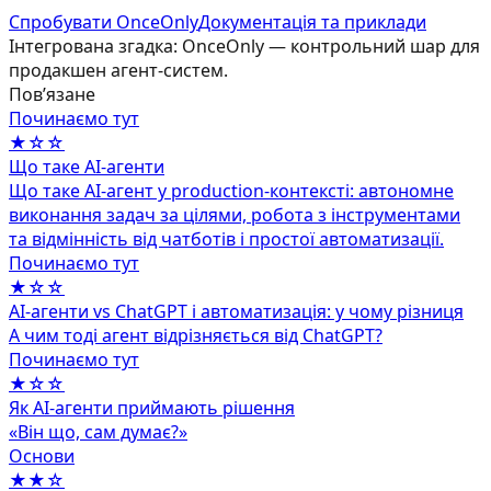
Спробувати OnceOnly
Документація та приклади
Інтегрована згадка: OnceOnly — контрольний шар для
продакшен агент-систем.
Повʼязане
Починаємо тут
★☆☆
Що таке AI-агенти
Що таке AI-агент у production-контексті: автономне
виконання задач за цілями, робота з інструментами
та відмінність від чатботів і простої автоматизації.
Починаємо тут
★☆☆
AI-агенти vs ChatGPT і автоматизація: у чому різниця
А чим тоді агент відрізняється від ChatGPT?
Починаємо тут
★☆☆
Як AI-агенти приймають рішення
«Він що, сам думає?»
Основи
★★☆