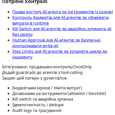
Потрібні контролі
Права доступу AI‑агента до інструментів (з кодом)
Контроль бюджетів для AI-агентів: як обмежити
витрати в runtime
Kill Switch для AI-агентів: як аварійно зупинити дії
без релізу
Human Approval для AI-агентів: як безпечно
контролювати write-дії
Step Limits для AI-агентів: як зупиняти цикли до
інциденту
Інтегровано: продакшен-контроль
OnceOnly
Додай guardrails до агентів з tool-calling
Зашип цей патерн з governance:
Бюджетами (кроки / ліміти витрат)
Дозволами на інструменти (allowlist / blocklist)
Kill switch та аварійна зупинка
Ідемпотентність і dedupe
Audit logs та трасування