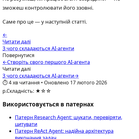
зможеш контролювати його ззовні.
Саме про це — у наступній статті.
←
Читати далі
З чого складаються AI-агенти
Повернутися
←
Створіть свого першого AI-агента
Читати далі
З чого складаються AI-агенти
→
⏱️
4
хв читання
•
Оновлено
17 лютого 2026
р.
Складність
:
★☆☆
Використовується в патернах
Патерн Research Agent: шукати, перевіряти,
цитувати
Патерн ReAct Agent: надійна архітектура
виконання задач