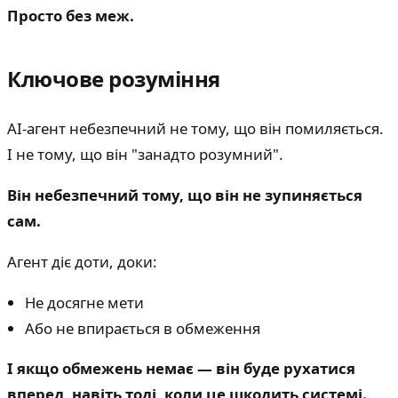
Просто без меж.
Ключове розуміння
AI-агент небезпечний не тому, що він помиляється.
І не тому, що він "занадто розумний".
Він небезпечний тому, що він не зупиняється
сам.
Агент діє доти, доки:
Не досягне мети
Або не впирається в обмеження
І якщо обмежень немає — він буде рухатися
вперед, навіть тоді, коли це шкодить системі.