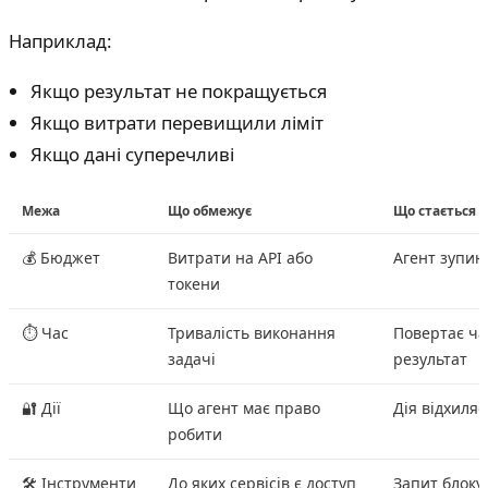
Наприклад:
Якщо результат не покращується
Якщо витрати перевищили ліміт
Якщо дані суперечливі
Межа
Що обмежує
Що стається 
💰 Бюджет
Витрати на API або
Агент зупин
токени
⏱ Час
Тривалість виконання
Повертає ча
задачі
результат
🔐 Дії
Що агент має право
Дія відхиляє
робити
🛠 Інструменти
До яких сервісів є доступ
Запит блоку