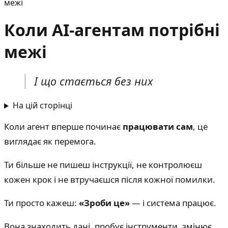
межі
Коли AI-агентам потрібні
межі
І що стається без них
На цій сторінці
Коли агент вперше починає
працювати сам
, це
виглядає як перемога.
Ти більше не пишеш інструкції, не контролюєш
кожен крок і не втручаєшся після кожної помилки.
Ти просто кажеш:
«Зроби це»
— і система працює.
Вона знаходить дані, пробує інструменти, змінює