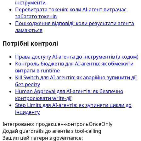
інструменти
Перевитрата токенів: коли AI-агент витрачає
забагато токенів
Пошкодження відповіді: коли результати агента
ламаються
Потрібні контролі
Права доступу AI‑агента до інструментів (з кодом)
Контроль бюджетів для AI-агентів: як обмежити
витрати в runtime
Kill Switch для AI-агентів: як аварійно зупинити дії
без релізу
Human Approval для AI-агентів: як безпечно
контролювати write-дії
Step Limits для AI-агентів: як зупиняти цикли до
інциденту
Інтегровано: продакшен-контроль
OnceOnly
Додай guardrails до агентів з tool-calling
Зашип цей патерн з governance: