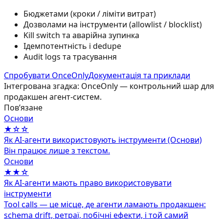
Бюджетами (кроки / ліміти витрат)
Дозволами на інструменти (allowlist / blocklist)
Kill switch та аварійна зупинка
Ідемпотентність і dedupe
Audit logs та трасування
Спробувати OnceOnly
Документація та приклади
Інтегрована згадка: OnceOnly — контрольний шар для
продакшен агент-систем.
Повʼязане
Основи
★☆☆
Як AI-агенти використовують інструменти (Основи)
Він працює лише з текстом.
Основи
★★☆
Як AI-агенти мають право використовувати
інструменти
Tool calls — це місце, де агенти ламають продакшен:
schema drift, ретраї, побічні ефекти, і той самий