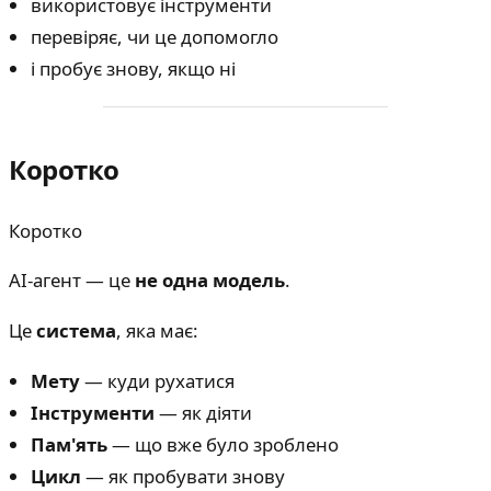
використовує інструменти
перевіряє, чи це допомогло
і пробує знову, якщо ні
Коротко
Коротко
AI-агент — це
не одна модель
.
Це
система
, яка має:
Мету
— куди рухатися
Інструменти
— як діяти
Пам'ять
— що вже було зроблено
Цикл
— як пробувати знову