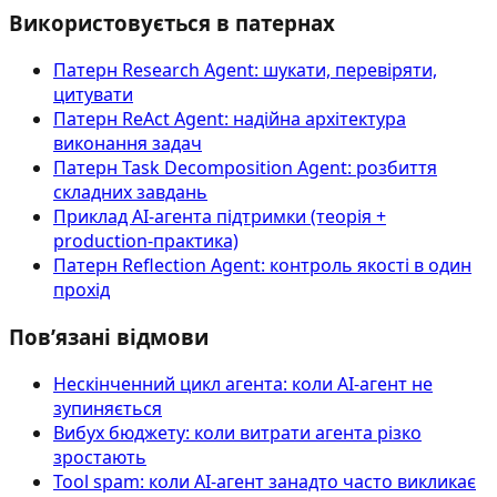
Використовується в патернах
Патерн Research Agent: шукати, перевіряти,
цитувати
Патерн ReAct Agent: надійна архітектура
виконання задач
Патерн Task Decomposition Agent: розбиття
складних завдань
Приклад AI‑агента підтримки (теорія +
production-практика)
Патерн Reflection Agent: контроль якості в один
прохід
Пов’язані відмови
Нескінченний цикл агента: коли AI-агент не
зупиняється
Вибух бюджету: коли витрати агента різко
зростають
Tool spam: коли AI-агент занадто часто викликає