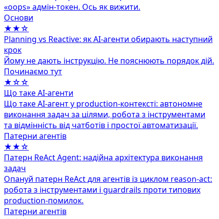
«oops» адмін‑токен. Ось як вижити.
Основи
★★☆
Planning vs Reactive: як AI-агенти обирають наступний
крок
Йому не дають інструкцію. Не пояснюють порядок дій.
Починаємо тут
★☆☆
Що таке AI-агенти
Що таке AI-агент у production-контексті: автономне
виконання задач за цілями, робота з інструментами
та відмінність від чатботів і простої автоматизації.
Патерни агентів
★★☆
Патерн ReAct Agent: надійна архітектура виконання
задач
Опануй патерн ReAct для агентів із циклом reason-act:
робота з інструментами і guardrails проти типових
production-помилок.
Патерни агентів