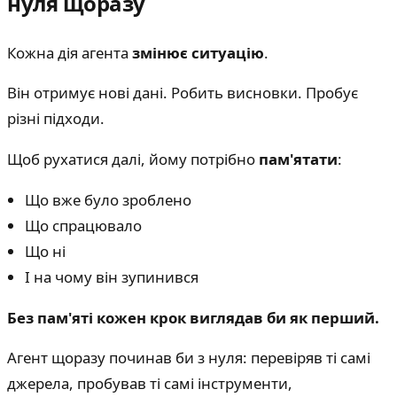
нуля щоразу
Кожна дія агента
змінює ситуацію
.
Він отримує нові дані. Робить висновки. Пробує
різні підходи.
Щоб рухатися далі, йому потрібно
пам'ятати
:
Що вже було зроблено
Що спрацювало
Що ні
І на чому він зупинився
Без пам'яті кожен крок виглядав би як перший.
Агент щоразу починав би з нуля: перевіряв ті самі
джерела, пробував ті самі інструменти,