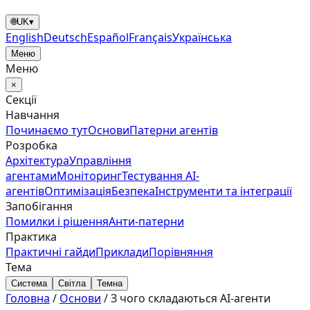
🌐
UK
▾
English
Deutsch
Español
Français
Українська
Меню
Меню
×
Секції
Навчання
Починаємо тут
Основи
Патерни агентів
Розробка
Архітектура
Управління
агентами
Моніторинг
Тестування AI-
агентів
Оптимізація
Безпека
Інструменти та інтеграції
Запобігання
Помилки і рішення
Анти‑патерни
Практика
Практичні гайди
Приклади
Порівняння
Тема
Система
Світла
Темна
Головна
/
Основи
/
З чого складаються AI-агенти