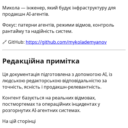
Микола — інженер, який будує інфраструктуру для
продакшн AI-агентів.
Фокус: патерни агентів, режими відмов, контроль
рантайму та надійність систем.
🔗
GitHub
:
https://github.com/mykolademyanov
Редакційна примітка
Ця документація підготовлена з допомогою AI, із
людською редакторською відповідальністю за
точність, ясність і продакшн-релевантність.
Контент базується на реальних відмовах,
постмортемах та операційних інцидентах у
розгорнутих AI-агентних системах.
На цій сторінці