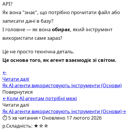
API?
Як вона "знає", що потрібно прочитати файл або
записати дані в базу?
І головне — як вона
обирає
, який інструмент
використати саме зараз?
Це не просто технічна деталь.
Це основа того, як агент взаємодіє зі світом.
←
Читати далі
Як AI-агенти використовують інструменти (Основи)
Повернутися
←
Коли AI-агентам потрібні межі
Читати далі
Як AI-агенти використовують інструменти (Основи)
→
⏱️
5
хв читання
•
Оновлено
17 лютого 2026
р.
Складність
:
★☆☆