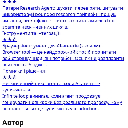
★★★
Патерн Research Agent: шукати, перевіряти, цитувати
Використовуй bounded research-пайплайн: пошук,
читання, витяг фактів і синтез із цитатами без tool
spam та нескінченних циклів.
Інструменти та інтеграції
★★☆
Браузер‑інструмент для AI‑агентів (з кодом)
Browser tool — це найдорожчий спосіб прочитати
веб‑сторінку. Іноді він потрібен. Ось як не розплавити
лейтенсі та бюджет.
Помилки і рішення
★★☆
Нескінченний цикл агента: коли AI-агент не
зупиняється
Infinite loop виникає, коли агент продовжує
генерувати нові кроки без реального прогресу. Чому
це стається і як це зупиняють у production.
Автор