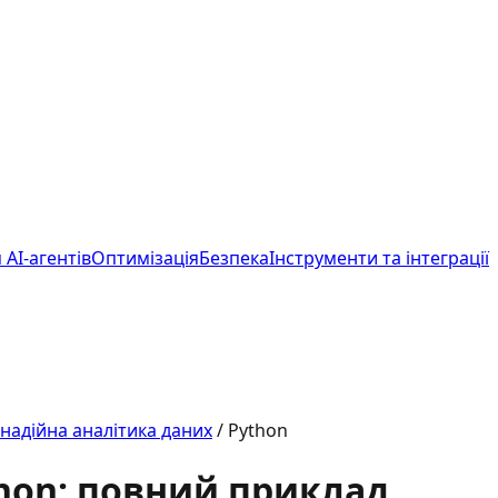
 AI-агентів
Оптимізація
Безпека
Інструменти та інтеграції
 надійна аналітика даних
/
Python
thon: повний приклад