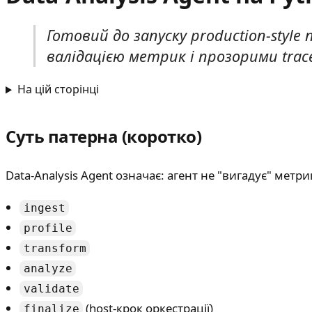
Готовий до запуску production-style 
валідацією метрик і прозорими trace
На цій сторінці
Суть патерна (коротко)
Data-Analysis Agent означає: агент не "вигадує" метр
ingest
profile
transform
analyze
validate
(host-крок оркестрації)
finalize