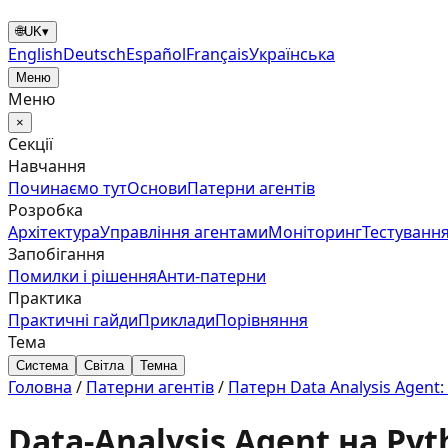
🌐
UK
▾
English
Deutsch
Español
Français
Українська
Меню
Меню
×
Секції
Навчання
Починаємо тут
Основи
Патерни агентів
Розробка
Архітектура
Управління агентами
Моніторинг
Тестування
Запобігання
Помилки і рішення
Анти‑патерни
Практика
Практичні гайди
Приклади
Порівняння
Тема
Система
Світла
Темна
Головна
/
Патерни агентів
/
Патерн Data Analysis Agent:
Data-Analysis Agent на Py