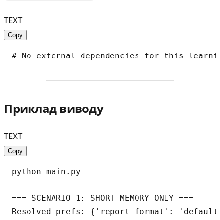
TEXT
Copy
Приклад виводу
TEXT
Copy
python main.py

=== SCENARIO 1: SHORT MEMORY ONLY ===

Resolved prefs: {'report_format': 'default'