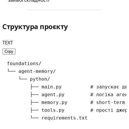
Структура проєкту
TEXT
Copy
foundations/

└── agent-memory/

    └── python/

        ├── main.py          # запускає дв
        ├── agent.py         # логіка агент
        ├── memory.py        # short-term і
        ├── tools.py         # прості джере