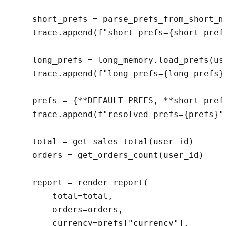
    short_prefs = parse_prefs_from_short_me
    trace.append(f"short_prefs={short_prefs
    long_prefs = long_memory.load_prefs(us
    trace.append(f"long_prefs={long_prefs}"
    prefs = {**DEFAULT_PREFS, **short_prefs
    trace.append(f"resolved_prefs={prefs}")
    total = get_sales_total(user_id)

    orders = get_orders_count(user_id)

    report = render_report(

        total=total,

        orders=orders,

        currency=prefs["currency"],
