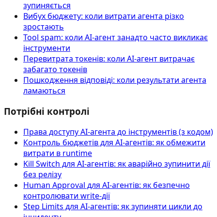
зупиняється
Вибух бюджету: коли витрати агента різко
зростають
Tool spam: коли AI-агент занадто часто викликає
інструменти
Перевитрата токенів: коли AI-агент витрачає
забагато токенів
Пошкодження відповіді: коли результати агента
ламаються
Потрібні контролі
Права доступу AI‑агента до інструментів (з кодом)
Контроль бюджетів для AI-агентів: як обмежити
витрати в runtime
Kill Switch для AI-агентів: як аварійно зупинити дії
без релізу
Human Approval для AI-агентів: як безпечно
контролювати write-дії
Step Limits для AI-агентів: як зупиняти цикли до
інциденту