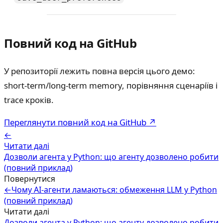
Повний код на GitHub
У репозиторії лежить повна версія цього демо:
short-term/long-term memory, порівняння сценаріїв і
trace кроків.
Переглянути повний код на GitHub ↗
←
Читати далі
Дозволи агента у Python: що агенту дозволено робити
(повний приклад)
Повернутися
←
Чому AI-агенти ламаються: обмеження LLM у Python
(повний приклад)
Читати далі
Дозволи агента у Python: що агенту дозволено робити