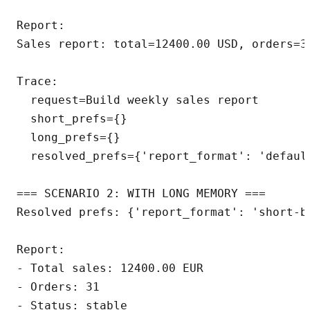
Report:

Sales report: total=12400.00 USD, orders=31
Trace:

  request=Build weekly sales report

  short_prefs={}

  long_prefs={}

  resolved_prefs={'report_format': 'default
=== SCENARIO 2: WITH LONG MEMORY ===

Resolved prefs: {'report_format': 'short-bu
Report:

- Total sales: 12400.00 EUR

- Orders: 31

- Status: stable
