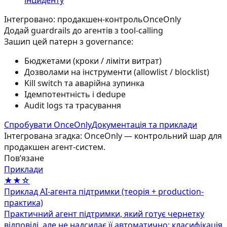
Інтегровано: продакшен-контроль
OnceOnly
Додай guardrails до агентів з tool-calling
Зашип цей патерн з governance:
Бюджетами (кроки / ліміти витрат)
Дозволами на інструменти (allowlist / blocklist)
Kill switch та аварійна зупинка
Ідемпотентність і dedupe
Audit logs та трасування
Спробувати OnceOnly
Документація та приклади
Інтегрована згадка: OnceOnly — контрольний шар для
продакшен агент-систем.
Повʼязане
Приклади
★★☆
Приклад AI‑агента підтримки (теорія + production-
практика)
Практичний агент підтримки, який готує чернетку
відповіді, але не надсилає її автоматично: класифікація