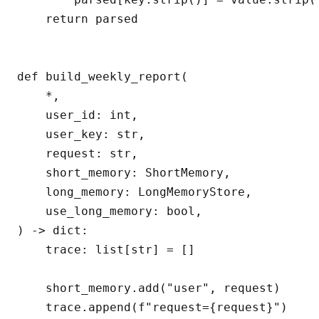
    return parsed

def build_weekly_report(

    *,

    user_id: int,

    user_key: str,

    request: str,

    short_memory: ShortMemory,

    long_memory: LongMemoryStore,

    use_long_memory: bool,

) -> dict:

    trace: list[str] = []

    short_memory.add("user", request)

    trace.append(f"request={request}")
