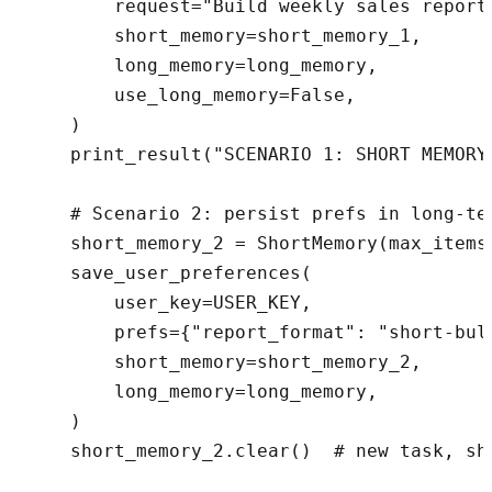
        request="Build weekly sales report"
        short_memory=short_memory_1,

        long_memory=long_memory,

        use_long_memory=False,

    )

    print_result("SCENARIO 1: SHORT MEMORY 
    # Scenario 2: persist prefs in long-te
    short_memory_2 = ShortMemory(max_items=
    save_user_preferences(

        user_key=USER_KEY,

        prefs={"report_format": "short-bull
        short_memory=short_memory_2,

        long_memory=long_memory,

    )

    short_memory_2.clear()  # new task, sho