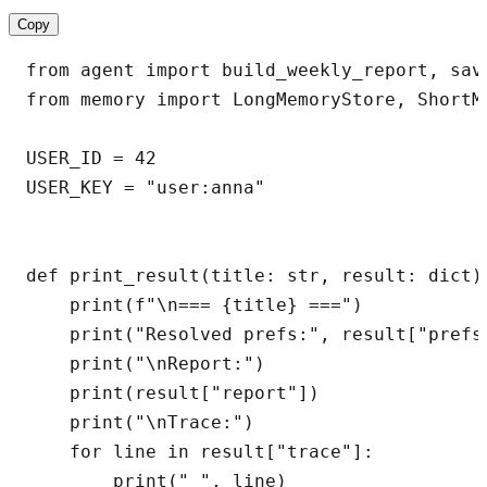
Copy
from agent import build_weekly_report, save
from memory import LongMemoryStore, ShortMe
USER_ID = 42

USER_KEY = "user:anna"

def print_result(title: str, result: dict) 
    print(f"\n=== {title} ===")

    print("Resolved prefs:", result["prefs"
    print("\nReport:")

    print(result["report"])

    print("\nTrace:")

    for line in result["trace"]:

        print(" ", line)
