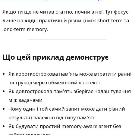
Якщо ти ще не читав статтю, почни з неї. Тут фокус
лише на
коді
і практичній різниці між short-term та
long-term memory.
Що цей приклад демонструє
Як короткострокова пам'ять може втратити ранні
інструкції через обмежений контекст
Як довгострокова пам'ять зберігає налаштування
між задачами
Чому один і той самий запит може дати різний
результат залежно від типу пам'яті
Як будувати простий memory-aware агент без
зайвої складності