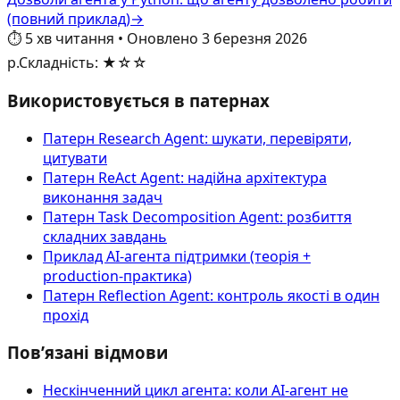
(повний приклад)
→
⏱️
5
хв читання
•
Оновлено
3 березня 2026
р.
Складність
:
★☆☆
Використовується в патернах
Патерн Research Agent: шукати, перевіряти,
цитувати
Патерн ReAct Agent: надійна архітектура
виконання задач
Патерн Task Decomposition Agent: розбиття
складних завдань
Приклад AI‑агента підтримки (теорія +
production-практика)
Патерн Reflection Agent: контроль якості в один
прохід
Пов’язані відмови
Нескінченний цикл агента: коли AI-агент не