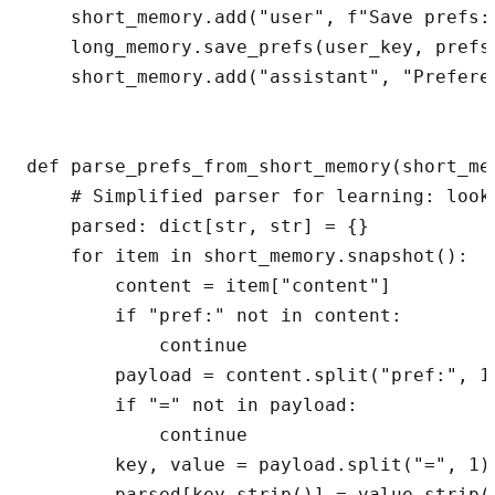
    short_memory.add("user", f"Save prefs: 
    long_memory.save_prefs(user_key, prefs)
    short_memory.add("assistant", "Prefere
def parse_prefs_from_short_memory(short_me
    # Simplified parser for learning: look
    parsed: dict[str, str] = {}

    for item in short_memory.snapshot():

        content = item["content"]

        if "pref:" not in content:

            continue

        payload = content.split("pref:", 1)
        if "=" not in payload:

            continue

        key, value = payload.split("=", 1)

        parsed[key.strip()] = value.strip()