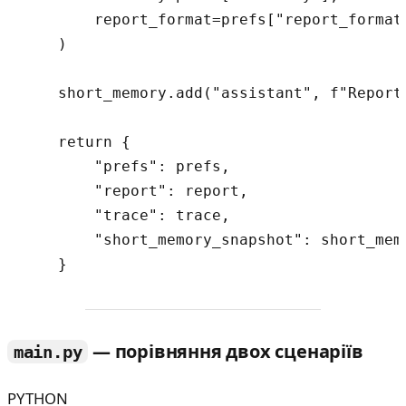
        report_format=prefs["report_format"
    )

    short_memory.add("assistant", f"Report
    return {

        "prefs": prefs,

        "report": report,

        "trace": trace,

        "short_memory_snapshot": short_memo
— порівняння двох сценаріїв
main.py
PYTHON