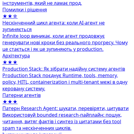
інструментів, який не ламає прод.
Помилки і рішення
★★☆
Нескінченний цикл агента: коли AI-агент не
зупиняється
Infinite loop виникає, коли агент продовжує
генерувати нові кроки без реального прогресу. Чому
це стається і як це зупиняють у production.
Архітектура
★★★
Production Stack: Як зібрати надійну систему агентів
Production Stack поєднує Runtime, tools, memory,
policy, HITL, containerization і multi-tenant межі в одну
керовану систему.
Патерни агентів
★★★
Патерн Research Agent: шукати, перевіряти, цитувати
Використовуй bounded research-пайплайн: пошук,
читання, витяг фактів і синтез із цитатами без tool
spam та нескінченних циклів.