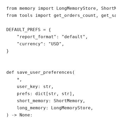
from memory import LongMemoryStore, ShortMe
from tools import get_orders_count, get_sal
DEFAULT_PREFS = {

    "report_format": "default",

    "currency": "USD",

}

def save_user_preferences(

    *,

    user_key: str,

    prefs: dict[str, str],

    short_memory: ShortMemory,

    long_memory: LongMemoryStore,

) -> None:
