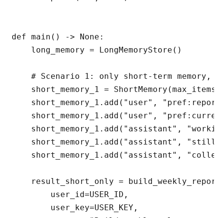
def main() -> None:

    long_memory = LongMemoryStore()

    # Scenario 1: only short-term memory, 
    short_memory_1 = ShortMemory(max_items=
    short_memory_1.add("user", "pref:report
    short_memory_1.add("user", "pref:curren
    short_memory_1.add("assistant", "workin
    short_memory_1.add("assistant", "still 
    short_memory_1.add("assistant", "colle
    result_short_only = build_weekly_report
        user_id=USER_ID,

        user_key=USER_KEY,
