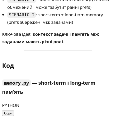
обмежений і може "забути" ранні prefs)
: short-term + long-term memory
SCENARIO 2
(prefs збережені між задачами)
Ключова ідея:
контекст задачі і пам'ять між
задачами мають різні ролі
.
Код
— short-term і long-term
memory.py
пам'ять
PYTHON
Copy