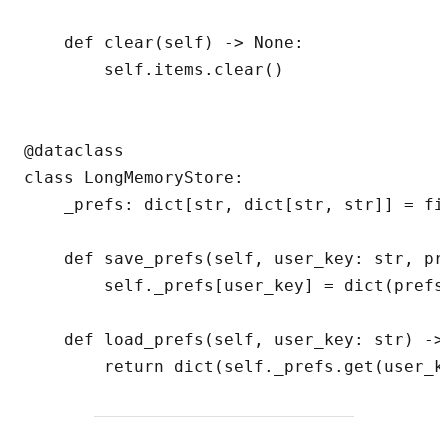
    def clear(self) -> None:

        self.items.clear()

@dataclass

class LongMemoryStore:

    _prefs: dict[str, dict[str, str]] = fie
    def save_prefs(self, user_key: str, pr
        self._prefs[user_key] = dict(prefs)
    def load_prefs(self, user_key: str) -> 