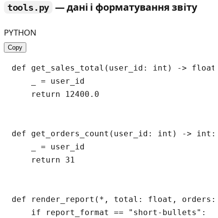
— дані і форматування звіту
tools.py
PYTHON
Copy
def get_sales_total(user_id: int) -> float:
    _ = user_id

    return 12400.0

def get_orders_count(user_id: int) -> int:

    _ = user_id

    return 31

def render_report(*, total: float, orders:
    if report_format == "short-bullets":
