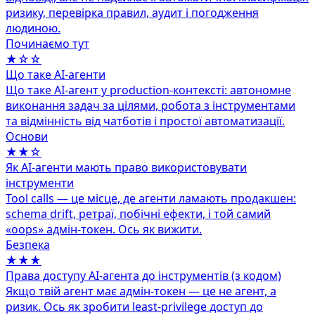
ризику, перевірка правил, аудит і погодження
людиною.
Починаємо тут
★☆☆
Що таке AI-агенти
Що таке AI-агент у production-контексті: автономне
виконання задач за цілями, робота з інструментами
та відмінність від чатботів і простої автоматизації.
Основи
★★☆
Як AI-агенти мають право використовувати
інструменти
Tool calls — це місце, де агенти ламають продакшен:
schema drift, ретраї, побічні ефекти, і той самий
«oops» адмін‑токен. Ось як вижити.
Безпека
★★★
Права доступу AI‑агента до інструментів (з кодом)
Якщо твій агент має адмін‑токен — це не агент, а
ризик. Ось як зробити least‑privilege доступ до