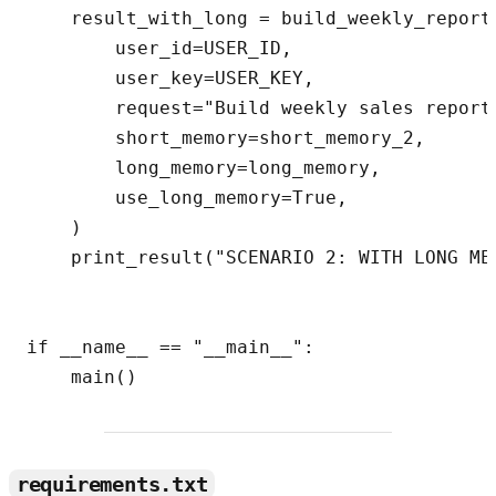
    result_with_long = build_weekly_report(
        user_id=USER_ID,

        user_key=USER_KEY,

        request="Build weekly sales report 
        short_memory=short_memory_2,

        long_memory=long_memory,

        use_long_memory=True,

    )

    print_result("SCENARIO 2: WITH LONG MEM
if __name__ == "__main__":

requirements.txt