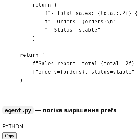
        return (

            f"- Total sales: {total:.2f} {c
            f"- Orders: {orders}\n"

            "- Status: stable"

        )

    return (

        f"Sales report: total={total:.2f} {
        f"orders={orders}, status=stable"

— логіка вирішення prefs
agent.py
PYTHON
Copy