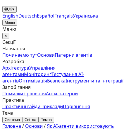
🌐
UK
▾
English
Deutsch
Español
Français
Українська
Меню
Меню
×
Секції
Навчання
Починаємо тут
Основи
Патерни агентів
Розробка
Архітектура
Управління
агентами
Моніторинг
Тестування AI-
агентів
Оптимізація
Безпека
Інструменти та інтеграції
Запобігання
Помилки і рішення
Анти‑патерни
Практика
Практичні гайди
Приклади
Порівняння
Тема
Система
Світла
Темна
Головна
/
Основи
/
Як AI-агенти використовують