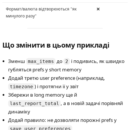
Формат/валюта відтворюються "як
❌
минулого разу"
Що змінити в цьому прикладі
Зменш
до
і подивись, як швидко
max_items
2
губляться prefs у short memory
Додай третю user preference (наприклад,
) і протягни її у звіт
timezone
Збережи в long memory ще й
, а в новій задачі порівняй
last_report_total
динаміку
Додай правило: не дозволяти порожні prefs у
save_user_preferences