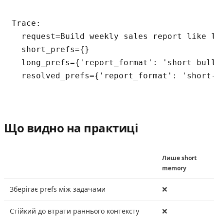
Trace:

  request=Build weekly sales report like la
  short_prefs={}

  long_prefs={'report_format': 'short-bulle
Що видно на практиці
Лише short
memory
Зберігає prefs між задачами
❌
Стійкий до втрати раннього контексту
❌