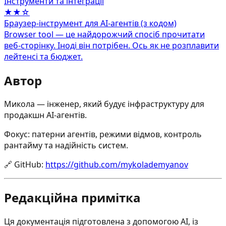
Інструменти та інтеграції
★★☆
Браузер‑інструмент для AI‑агентів (з кодом)
Browser tool — це найдорожчий спосіб прочитати
веб‑сторінку. Іноді він потрібен. Ось як не розплавити
лейтенсі та бюджет.
Автор
Микола — інженер, який будує інфраструктуру для
продакшн AI-агентів.
Фокус: патерни агентів, режими відмов, контроль
рантайму та надійність систем.
🔗
GitHub
:
https://github.com/mykolademyanov
Редакційна примітка
Ця документація підготовлена з допомогою AI, із