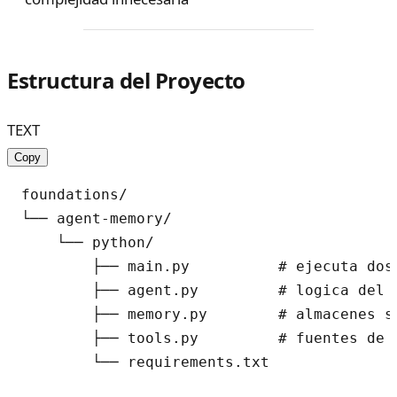
Estructura del Proyecto
TEXT
Copy
foundations/

└── agent-memory/

    └── python/

        ├── main.py          # ejecuta dos
        ├── agent.py         # logica del a
        ├── memory.py        # almacenes sh
        ├── tools.py         # fuentes de 