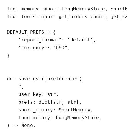
from memory import LongMemoryStore, ShortMe
from tools import get_orders_count, get_sal
DEFAULT_PREFS = {

    "report_format": "default",

    "currency": "USD",

}

def save_user_preferences(

    *,

    user_key: str,

    prefs: dict[str, str],

    short_memory: ShortMemory,

    long_memory: LongMemoryStore,

) -> None:
