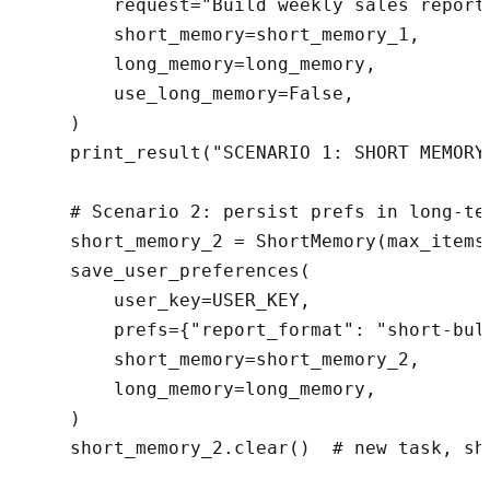
        request="Build weekly sales report"
        short_memory=short_memory_1,

        long_memory=long_memory,

        use_long_memory=False,

    )

    print_result("SCENARIO 1: SHORT MEMORY 
    # Scenario 2: persist prefs in long-te
    short_memory_2 = ShortMemory(max_items=
    save_user_preferences(

        user_key=USER_KEY,

        prefs={"report_format": "short-bull
        short_memory=short_memory_2,

        long_memory=long_memory,

    )

    short_memory_2.clear()  # new task, sho