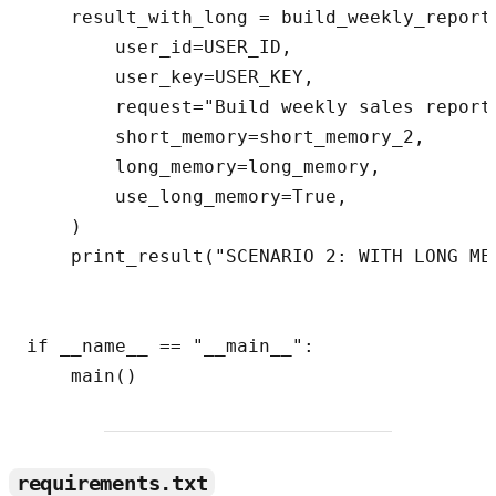
    result_with_long = build_weekly_report(
        user_id=USER_ID,

        user_key=USER_KEY,

        request="Build weekly sales report 
        short_memory=short_memory_2,

        long_memory=long_memory,

        use_long_memory=True,

    )

    print_result("SCENARIO 2: WITH LONG MEM
if __name__ == "__main__":

requirements.txt