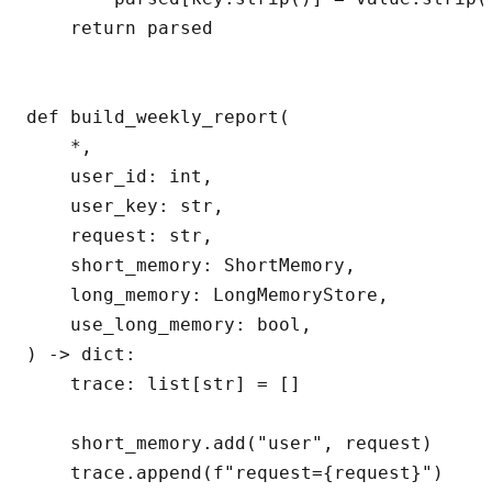
    return parsed

def build_weekly_report(

    *,

    user_id: int,

    user_key: str,

    request: str,

    short_memory: ShortMemory,

    long_memory: LongMemoryStore,

    use_long_memory: bool,

) -> dict:

    trace: list[str] = []

    short_memory.add("user", request)

    trace.append(f"request={request}")
