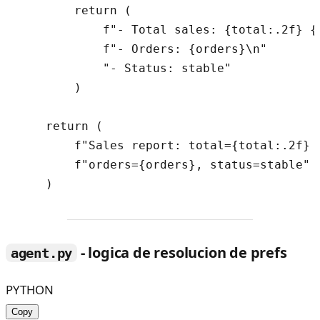
        return (

            f"- Total sales: {total:.2f} {c
            f"- Orders: {orders}\n"

            "- Status: stable"

        )

    return (

        f"Sales report: total={total:.2f} {
        f"orders={orders}, status=stable"

- logica de resolucion de prefs
agent.py
PYTHON
Copy