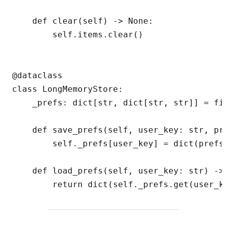
    def clear(self) -> None:

        self.items.clear()

@dataclass

class LongMemoryStore:

    _prefs: dict[str, dict[str, str]] = fie
    def save_prefs(self, user_key: str, pr
        self._prefs[user_key] = dict(prefs)
    def load_prefs(self, user_key: str) -> 