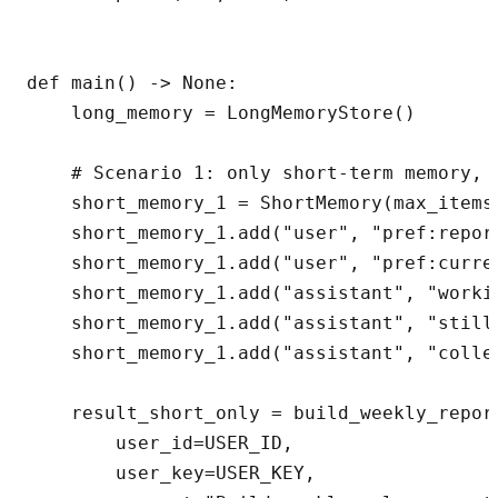
def main() -> None:

    long_memory = LongMemoryStore()

    # Scenario 1: only short-term memory, 
    short_memory_1 = ShortMemory(max_items=
    short_memory_1.add("user", "pref:report
    short_memory_1.add("user", "pref:curren
    short_memory_1.add("assistant", "workin
    short_memory_1.add("assistant", "still 
    short_memory_1.add("assistant", "colle
    result_short_only = build_weekly_report
        user_id=USER_ID,

        user_key=USER_KEY,
