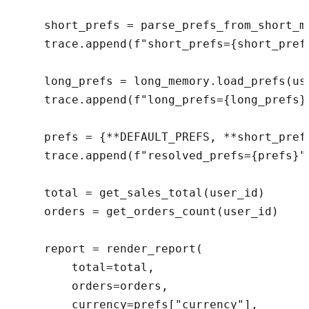
    short_prefs = parse_prefs_from_short_me
    trace.append(f"short_prefs={short_prefs
    long_prefs = long_memory.load_prefs(us
    trace.append(f"long_prefs={long_prefs}"
    prefs = {**DEFAULT_PREFS, **short_prefs
    trace.append(f"resolved_prefs={prefs}")
    total = get_sales_total(user_id)

    orders = get_orders_count(user_id)

    report = render_report(

        total=total,

        orders=orders,

        currency=prefs["currency"],
