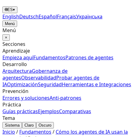
🌐
ES
▾
English
Deutsch
Español
Français
Українська
Menú
Menú
×
Secciones
Aprendizaje
Empieza aquí
Fundamentos
Patrones de agentes
Desarrollo
Arquitectura
Gobernanza de
agentes
Observabilidad
Probar agentes de
IA
Optimización
Seguridad
Herramientas e Integraciones
Prevención
Errores y soluciones
Anti‑patrones
Práctica
Guías prácticas
Ejemplos
Comparativas
Tema
Sistema
Claro
Oscuro
Inicio
/
Fundamentos
/
Cómo los agentes de IA usan la