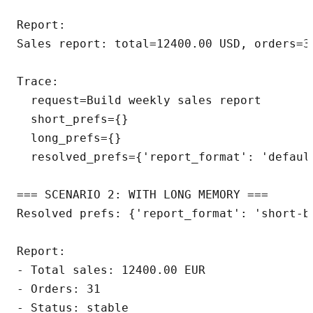
Report:

Sales report: total=12400.00 USD, orders=31
Trace:

  request=Build weekly sales report

  short_prefs={}

  long_prefs={}

  resolved_prefs={'report_format': 'default
=== SCENARIO 2: WITH LONG MEMORY ===

Resolved prefs: {'report_format': 'short-bu
Report:

- Total sales: 12400.00 EUR

- Orders: 31

- Status: stable
