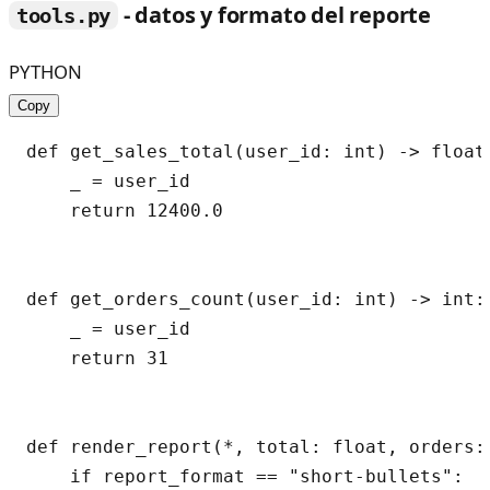
- datos y formato del reporte
tools.py
PYTHON
Copy
def get_sales_total(user_id: int) -> float:
    _ = user_id

    return 12400.0

def get_orders_count(user_id: int) -> int:

    _ = user_id

    return 31

def render_report(*, total: float, orders:
    if report_format == "short-bullets":
