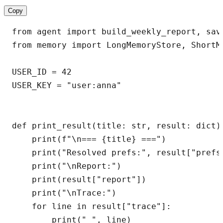
Copy
from agent import build_weekly_report, save
from memory import LongMemoryStore, ShortMe
USER_ID = 42

USER_KEY = "user:anna"

def print_result(title: str, result: dict) 
    print(f"\n=== {title} ===")

    print("Resolved prefs:", result["prefs"
    print("\nReport:")

    print(result["report"])

    print("\nTrace:")

    for line in result["trace"]:

        print(" ", line)
