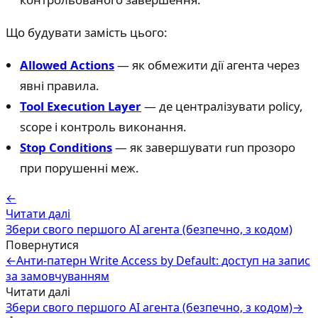
Що будувати замість цього:
Allowed Actions
— як обмежити дії агента через
явні правила.
Tool Execution Layer
— де централізувати policy,
scope і контроль виконання.
Stop Conditions
— як завершувати run прозоро
при порушенні меж.
←
Читати далі
Збери свого першого AI агента (безпечно, з кодом)
Повернутися
←
Анти-патерн Write Access by Default: доступ на запис
за замовчуванням
Читати далі
Збери свого першого AI агента (безпечно, з кодом)
→