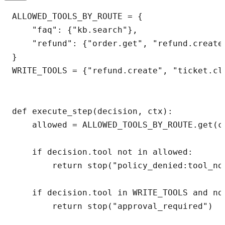
ALLOWED_TOOLS_BY_ROUTE = {

    "faq": {"kb.search"},

    "refund": {"order.get", "refund.create"
}

WRITE_TOOLS = {"refund.create", "ticket.clo
def execute_step(decision, ctx):

    allowed = ALLOWED_TOOLS_BY_ROUTE.get(ct
    if decision.tool not in allowed:

        return stop("policy_denied:tool_not
    if decision.tool in WRITE_TOOLS and no
        return stop("approval_required")
