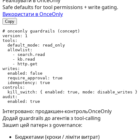
Реалізувати в OnceOnly
Safe defaults for tool permissions + write gating.
Використати в OnceOnly
Copy
# onceonly guardrails (concept)

version: 1

tools:

  default_mode: read_only

  allowlist:

    - search.read

    - kb.read

    - http.get

writes:

  enabled: false

  require_approval: true

  idempotency: true

controls:

  kill_switch: { enabled: true, mode: disable_writes }

audit:

Інтегровано: продакшен-контроль
OnceOnly
Додай guardrails до агентів з tool-calling
Зашип цей патерн з governance:
Бюджетами (кроки / ліміти витрат)