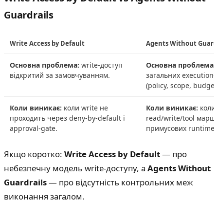
Guardrails
Write Access by Default
Agents Without Guardr
Основна проблема:
write-доступ
Основна проблема:
відкритий за замовчуванням.
загальних execution-
(policy, scope, budget
Коли виникає:
коли write не
Коли виникає:
коли 
проходить через deny-by-default і
read/write/tool мар
approval-gate.
примусових runtime-
Якщо коротко:
Write Access by Default
— про
небезпечну модель write-доступу, а
Agents Without
Guardrails
— про відсутність контрольних меж
виконання загалом.