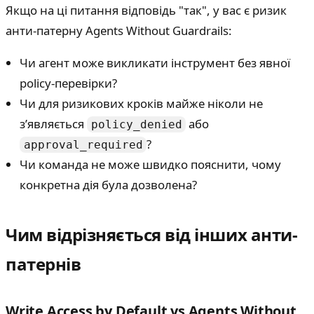
Якщо на ці питання відповідь "так", у вас є ризик
анти-патерну Agents Without Guardrails:
Чи агент може викликати інструмент без явної
policy-перевірки?
Чи для ризикових кроків майже ніколи не
з’являється
або
policy_denied
?
approval_required
Чи команда не може швидко пояснити, чому
конкретна дія була дозволена?
Чим відрізняється від інших анти-
патернів
Write Access by Default vs Agents Without