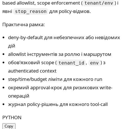
based allowlist, scope enforcement (
) і
tenant/env
явні
для policy-відмов.
stop_reason
Практична рамка:
deny-by-default для небезпечних або невідомих
дій
allowlist інструментів за роллю і маршрутом
обов’язковий scope (
,
) з
tenant_id
env
authenticated context
step/time/budget ліміти для кожного run
окремий approval-крок для ризикових write-
операцій
журнал policy-рішень для кожного tool-call
PYTHON
Copy