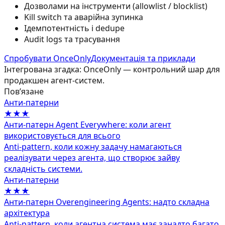
Дозволами на інструменти (allowlist / blocklist)
Kill switch та аварійна зупинка
Ідемпотентність і dedupe
Audit logs та трасування
Спробувати OnceOnly
Документація та приклади
Інтегрована згадка: OnceOnly — контрольний шар для
продакшен агент-систем.
Повʼязане
Анти‑патерни
★★★
Анти-патерн Agent Everywhere: коли агент
використовується для всього
Anti-pattern, коли кожну задачу намагаються
реалізувати через агента, що створює зайву
складність системи.
Анти‑патерни
★★★
Анти-патерн Overengineering Agents: надто складна
архітектура
Anti-pattern, коли агентна система має занадто багато