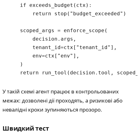
    if exceeds_budget(ctx):

        return stop("budget_exceeded")

    scoped_args = enforce_scope(

        decision.args,

        tenant_id=ctx["tenant_id"],

        env=ctx["env"],

    )

У такій схемі агент працює в контрольованих
межах: дозволені дії проходять, а ризикові або
невалідні кроки зупиняються прозоро.
Швидкий тест