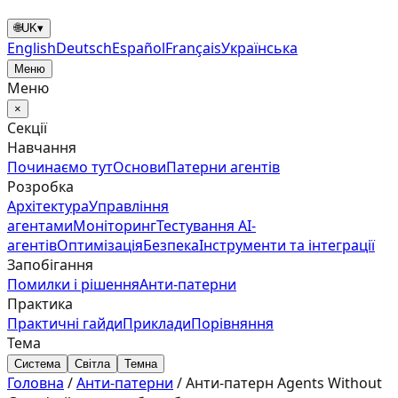
🌐
UK
▾
English
Deutsch
Español
Français
Українська
Меню
Меню
×
Секції
Навчання
Починаємо тут
Основи
Патерни агентів
Розробка
Архітектура
Управління
агентами
Моніторинг
Тестування AI-
агентів
Оптимізація
Безпека
Інструменти та інтеграції
Запобігання
Помилки і рішення
Анти‑патерни
Практика
Практичні гайди
Приклади
Порівняння
Тема
Система
Світла
Темна
Головна
/
Анти‑патерни
/
Анти-патерн Agents Without