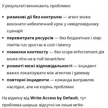
У результаті виникають проблеми:
ризикові дії без контролю
— агент може
виконати небезпечний крок у невідповідному
сценарії
перевитрата ресурсів
— без бюджетних і step-
лімітів run зростає в cost і latency
помилки контексту
— без scope enforcement дія
може піти не в той tenant/env
розмиті межі відповідальності
— інцидент
важко локалізувати між агентом і gateway
повторні інциденти
— команда виправляє
наслідки, але не корінь проблеми
На відміну від
Write Access by Default
, тут
проблема ширша: відсутні не лише write-