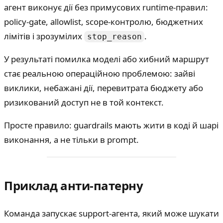
агент виконує дії без примусових runtime-правил:
policy-gate, allowlist, scope-контролю, бюджетних
лімітів і зрозумілих
.
stop_reason
У результаті помилка моделі або хибний маршрут
стає реальною операційною проблемою: зайві
виклики, небажані дії, перевитрата бюджету або
ризикований доступ не в той контекст.
Просте правило: guardrails мають жити в коді й шарі
виконання, а не тільки в prompt.
Приклад анти-патерну
Команда запускає support-агента, який може шукати