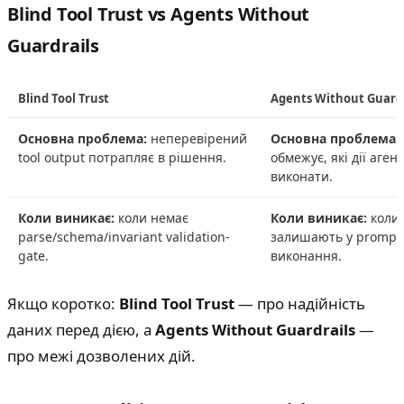
Blind Tool Trust vs Agents Without
Guardrails
Blind Tool Trust
Agents Without Guardr
Основна проблема:
неперевірений
Основна проблема:
tool output потрапляє в рішення.
обмежує, які дії аген
виконати.
Коли виникає:
коли немає
Коли виникає:
коли 
parse/schema/invariant validation-
залишають у prompt,
gate.
виконання.
Якщо коротко:
Blind Tool Trust
— про надійність
даних перед дією, а
Agents Without Guardrails
—
про межі дозволених дій.