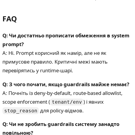
FAQ
Q: Чи достатньо прописати обмеження в system
prompt?
A: Ні. Prompt корисний як намір, але не як
примусове правило. Критичні межі мають
перевірятись у runtime-шарі.
Q: З чого почати, якщо guardrails майже немає?
A: Почніть із deny-by-default, route-based allowlist,
scope enforcement (
) і явних
tenant/env
для policy-відмов.
stop_reason
Q: Чи не зробить guardrails систему занадто
повільною?