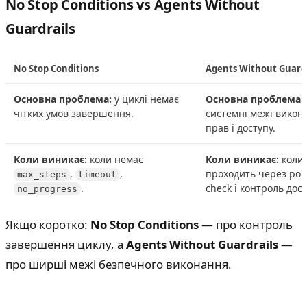
No Stop Conditions vs Agents Without
Guardrails
No Stop Conditions
Agents Without Guardr
Основна проблема:
у циклі немає
Основна проблема:
чітких умов завершення.
системні межі викона
прав і доступу.
Коли виникає:
коли немає
Коли виникає:
коли 
,
,
проходить через poli
max_steps
timeout
.
check і контроль дост
no_progress
Якщо коротко:
No Stop Conditions
— про контроль
завершення циклу, а
Agents Without Guardrails
—
про ширші межі безпечного виконання.