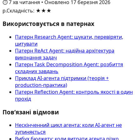
⏱️
7
хв читання
•
Оновлено
17 березня 2026
р.
Складність
:
★★★
Використовується в патернах
Патерн Research Agent: шукати, перевіряти,
цитувати
Патерн ReAct Agent: надійна архітектура
виконання задач
Патерн Task Decomposition Agent: розбиття
складних завдань
Приклад AI‑агента підтримки (теорія +
production-практика)
Патерн Reflection Agent: контроль якості в один
прохід
Пов’язані відмови
Нескінченний цикл агента: коли AI-агент не
зупиняється
Вибух бюджету: коли витрати агента різко