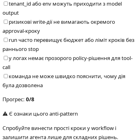
tenant_id або env можуть приходити з model
output
ризикові write-дії не вимагають окремого
approval-кроку
run часто перевищує бюджет або ліміт кроків без
раннього stop
у логах немає прозорого policy-рішення для tool-
call
команда не може швидко пояснити, чому дія
була дозволена
Прогрес
:
0
/
8
⚠ Є ознаки цього anti-pattern
Спробуйте винести прості кроки у workflow і
залишити агента лише для складних рішень.