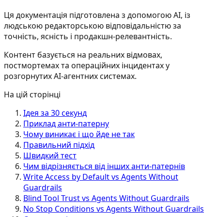
Ця документація підготовлена з допомогою AI, із
людською редакторською відповідальністю за
точність, ясність і продакшн-релевантність.
Контент базується на реальних відмовах,
постмортемах та операційних інцидентах у
розгорнутих AI-агентних системах.
На цій сторінці
Ідея за 30 секунд
Приклад анти-патерну
Чому виникає і що йде не так
Правильний підхід
Швидкий тест
Чим відрізняється від інших анти-патернів
Write Access by Default vs Agents Without
Guardrails
Blind Tool Trust vs Agents Without Guardrails
No Stop Conditions vs Agents Without Guardrails