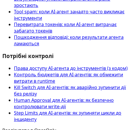
зростають
Tool spam: коли AI-агент занадто часто викликає
інструменти
Перевитрата токенів: коли AI-агент витрачає
забагато токенів
Пошкодження відповіді: коли результати агента
ламаються
Потрібні контролі
Права доступу AI‑агента до інструментів (з кодом)
Контроль бюджетів для AI-агентів: як обмежити
витрати в runtime
Kill Switch для AI-агентів: як аварійно зупинити дії
без релізу
Human Approval для AI-агентів: як безпечно
контролювати write-дії
Step Limits для AI-агентів: як зупиняти цикли до
інциденту