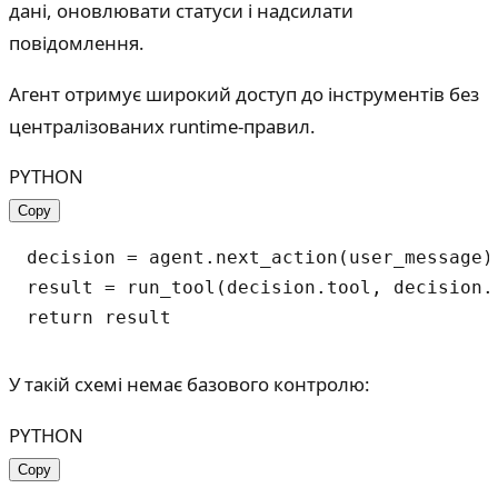
дані, оновлювати статуси і надсилати
повідомлення.
Агент отримує широкий доступ до інструментів без
централізованих runtime-правил.
PYTHON
Copy
decision = agent.next_action(user_message)

result = run_tool(decision.tool, decision.a
У такій схемі немає базового контролю:
PYTHON
Copy