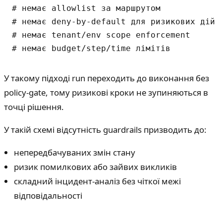
# немає allowlist за маршрутом

# немає deny-by-default для ризикових дій

# немає tenant/env scope enforcement

У такому підході run переходить до виконання без
policy-gate, тому ризикові кроки не зупиняються в
точці рішення.
У такій схемі відсутність guardrails призводить до:
непередбачуваних змін стану
ризик помилкових або зайвих викликів
складний інцидент-аналіз без чіткої межі
відповідальності