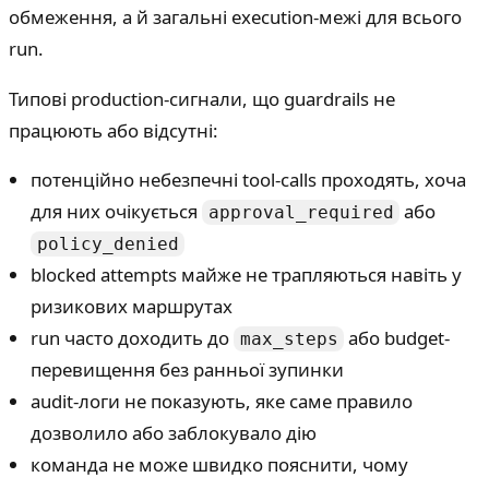
обмеження, а й загальні execution-межі для всього
run.
Типові production-сигнали, що guardrails не
працюють або відсутні:
потенційно небезпечні tool-calls проходять, хоча
для них очікується
або
approval_required
policy_denied
blocked attempts майже не трапляються навіть у
ризикових маршрутах
run часто доходить до
або budget-
max_steps
перевищення без ранньої зупинки
audit-логи не показують, яке саме правило
дозволило або заблокувало дію
команда не може швидко пояснити, чому