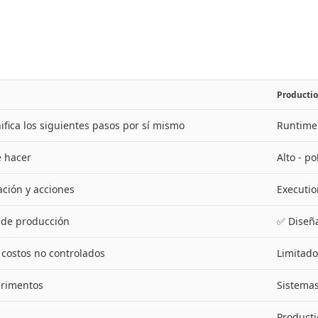
Producti
fica los siguientes pasos por sí mismo
Runtime 
é hacer
Alto - p
ción y acciones
Executio
 de producción
✅ Diseñ
, costos no controlados
Limitado
erimentos
Sistemas
Producti