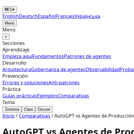
🌐
ES
▾
English
Deutsch
Español
Français
Українська
Menú
Menú
×
Secciones
Aprendizaje
Empieza aquí
Fundamentos
Patrones de agentes
Desarrollo
Arquitectura
Gobernanza de agentes
Observabilidad
Proba
Prevención
Errores y soluciones
Anti‑patrones
Práctica
Guías prácticas
Ejemplos
Comparativas
Tema
Sistema
Claro
Oscuro
Inicio
/
Comparativas
/
AutoGPT vs Agentes de Producción: 
AutoGPT vs Agentes de Produ