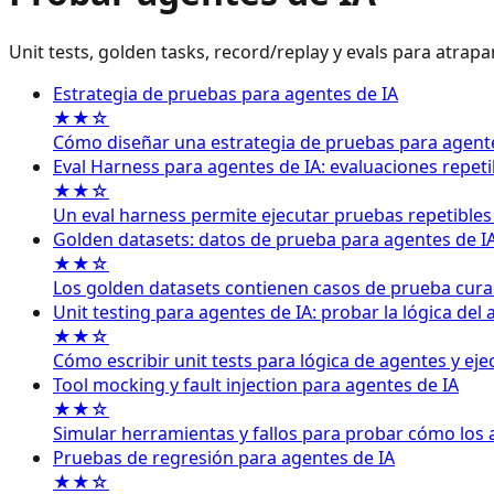
Unit tests, golden tasks, record/replay y evals para atrap
Estrategia de pruebas para agentes de IA
★★☆
Cómo diseñar una estrategia de pruebas para agentes
Eval Harness para agentes de IA: evaluaciones repeti
★★☆
Un eval harness permite ejecutar pruebas repetibles
Golden datasets: datos de prueba para agentes de I
★★☆
Los golden datasets contienen casos de prueba cura
Unit testing para agentes de IA: probar la lógica del
★★☆
Cómo escribir unit tests para lógica de agentes y ej
Tool mocking y fault injection para agentes de IA
★★☆
Simular herramientas y fallos para probar cómo los 
Pruebas de regresión para agentes de IA
★★☆