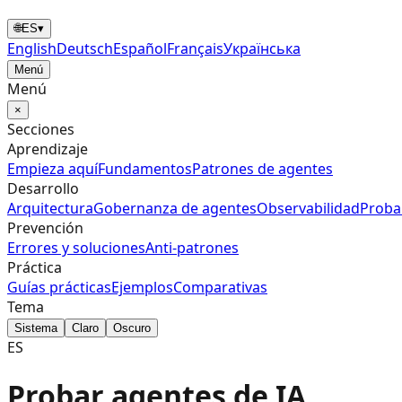
🌐
ES
▾
English
Deutsch
Español
Français
Українська
Menú
Menú
×
Secciones
Aprendizaje
Empieza aquí
Fundamentos
Patrones de agentes
Desarrollo
Arquitectura
Gobernanza de agentes
Observabilidad
Proba
Prevención
Errores y soluciones
Anti‑patrones
Práctica
Guías prácticas
Ejemplos
Comparativas
Tema
Sistema
Claro
Oscuro
ES
Probar agentes de IA