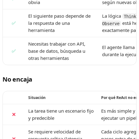
obvia
según nuevas ob
El siguiente paso depende de
La lógica
Think 
✅
la respuesta de una
está he
Observe
herramienta
exactamente para 
Necesitas trabajar con API,
El agente llama 
✅
base de datos, búsqueda u
durante la ejecuc
otras herramientas
No encaja
Situación
Por qué ReAct no en
La tarea tiene un escenario fijo
Es más simple y 
❌
y predecible
ejecutar un pipel
Se requiere velocidad de
Cada ciclo agreg
❌
respuesta crítica (latencia
pasos extra de r