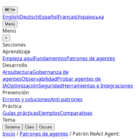
🌐
ES
▾
English
Deutsch
Español
Français
Українська
Menú
Menú
×
Secciones
Aprendizaje
Empieza aquí
Fundamentos
Patrones de agentes
Desarrollo
Arquitectura
Gobernanza de
agentes
Observabilidad
Probar agentes de
IA
Optimización
Seguridad
Herramientas e Integraciones
Prevención
Errores y soluciones
Anti‑patrones
Práctica
Guías prácticas
Ejemplos
Comparativas
Tema
Sistema
Claro
Oscuro
Inicio
/
Patrones de agentes
/
Patrón ReAct Agent: