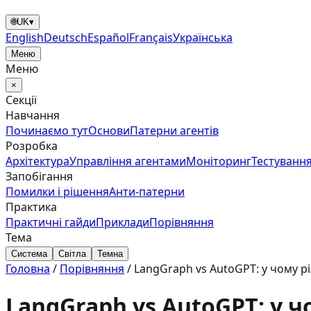
🌐
UK
▾
English
Deutsch
Español
Français
Українська
Меню
Меню
×
Секції
Навчання
Починаємо тут
Основи
Патерни агентів
Розробка
Архітектура
Управління агентами
Моніторинг
Тестування
Запобігання
Помилки і рішення
Анти‑патерни
Практика
Практичні гайди
Приклади
Порівняння
Тема
Система
Світла
Темна
Головна
/
Порівняння
/
LangGraph vs AutoGPT: у чому р
LangGraph vs AutoGPT: у 