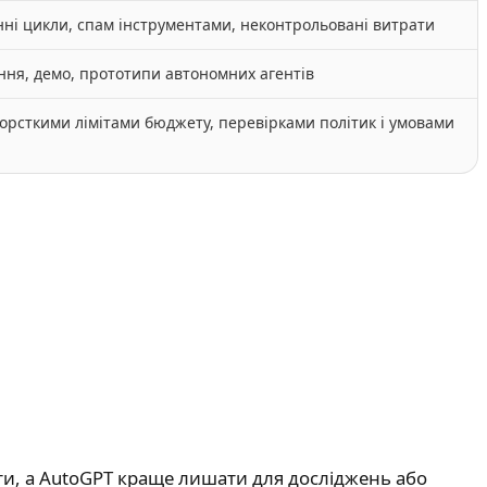
нні цикли, спам інструментами, неконтрольовані витрати
ння, демо, прототипи автономних агентів
орсткими лімітами бюджету, перевірками політик і умовами
ати, а AutoGPT краще лишати для досліджень або