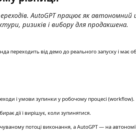
переходів. AutoGPT працює як автономний 
тури, ризиків і вибору для продакшена.
анда переходить від демо до реального запуску і має 
реходи і умови зупинки у робочому процесі (workflow).
ирає дії і вирішує, коли зупинятися.
чуваному потоці виконання, а AutoGPT — на автономії