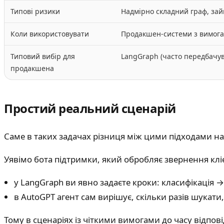
Типові ризики
Надмірно складний граф, зай
Коли використовувати
Продакшен-системи з вимога
Типовий вибір для
LangGraph (часто передбачу
продакшена
Простий реальний сценарій
Саме в таких задачах різниця між цими підходами н
Уявімо бота підтримки, який обробляє звернення кліє
у LangGraph ви явно задаєте кроки: класифікація →
в AutoGPT агент сам вирішує, скільки разів шукати
Тому в сценаріях із чіткими вимогами до часу відпо