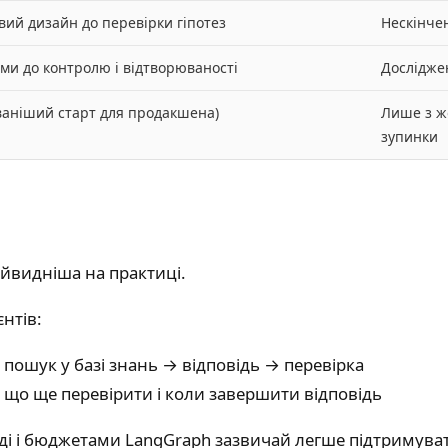
вий дизайн до перевірки гіпотез
Нескінче
ми до контролю і відтворюваності
Дослідже
ваніший старт для продакшена)
Лише з ж
зупинки
айвидніша на практиці.
нтів:
 пошук у базі знань → відповідь → перевірка
, що ще перевірити і коли завершити відповідь
віді і бюджетами LangGraph зазвичай легше підтримув