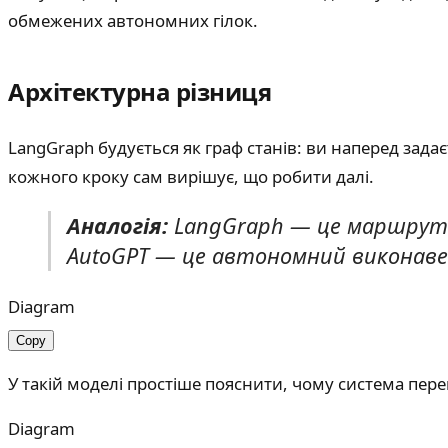
обмежених автономних гілок.
Архітектурна різниця
LangGraph будується як граф станів: ви наперед зада
кожного кроку сам вирішує, що робити далі.
Аналогія:
LangGraph — це маршрутна
AutoGPT — це автономний виконавец
Diagram
Copy
У такій моделі простіше пояснити, чому система пер
Diagram