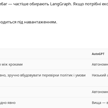
 дебаг — частіше обирають LangGraph. Якщо потрібні 
оводиться під навантаженням.
AutoGPT
в між кроками
Автономн
но, зручно вбудовувати перевірки політик і умови
Низький 
Автономн
идно явно
Вища — в