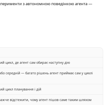
експерименти з автономною поведінкою агента —
ий цикл, де агент сам обирає наступну дію
або середній — багато рішень агент приймає сам у циклі
ий цикл планування і дій
ажче відстежити, чому агент пішов саме таким шляхом