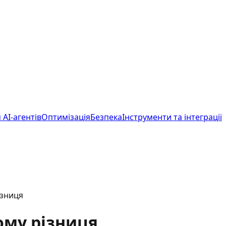
 AI-агентів
Оптимізація
Безпека
Інструменти та інтеграції
ізниця
чому різниця