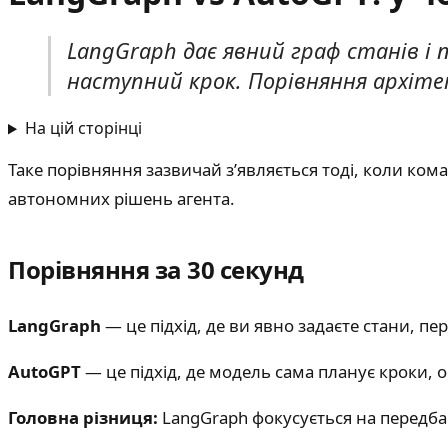
LangGraph дає явний граф станів і 
наступний крок. Порівняння архітек
На цій сторінці
Таке порівняння зазвичай з’являється тоді, коли ком
автономних рішень агента.
Порівняння за 30 секунд
LangGraph
— це підхід, де ви явно задаєте стани, пе
AutoGPT
— це підхід, де модель сама планує кроки, об
Головна різниця:
LangGraph фокусується на передба