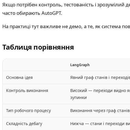
Якщо потрібен контроль, тестованість і зрозумілий
часто обирають AutoGPT.
На практиці тут важливе не демо, а те, як система п
Таблиця порівняння
LangGraph
Основна ідея
Явний граф станів і переході
Контроль виконання
Високий — переходи видно яв
зупинки
Тип робочого процесу
Виконання через граф станів
Складність дебагу
Нижча — стани і переходи в