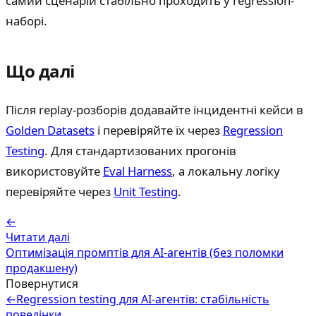
самий сценарій стабільно проходить у regression-
наборі.
Що далі
Після replay-розборів додавайте інцидентні кейси в
Golden Datasets
і перевіряйте їх через
Regression
Testing
. Для стандартизованих прогонів
використовуйте
Eval Harness
, а локальну логіку
перевіряйте через
Unit Testing
.
←
Читати далі
Оптимізація промптів для AI‑агентів (без поломки
продакшену)
Повернутися
←
Regression testing для AI-агентів: стабільність
поведінки