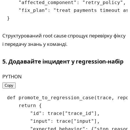
    "affected_component": "retry_policy",

    "fix_plan": "treat payments timeout as 
Структурований root cause спрощує перевірку фіксу
і передачу знань у команді.
5. Додавайте інцидент у regression-набір
PYTHON
Copy
def promote_to_regression_case(trace, repor
    return {

        "id": trace["trace_id"],

        "input": trace["input"],

        "expected_behavior": {"stop_reason"