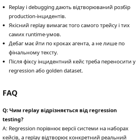
Replay і debugging дають відтворюваний розбір
production-інцидентів.
Якісний replay вимагає того самого трейсу і тих
самих runtime-умов.
Дебаг має йти по кроках агента, а не лише по
фінальному тексту.
Після фіксу інцидентний кейс треба переносити у
regression або golden dataset.
FAQ
Q: Чим replay відрізняється від regression
testing?
A: Regression порівнює версії системи на наборах
кейсів, а replay відтворює конкретний реальний