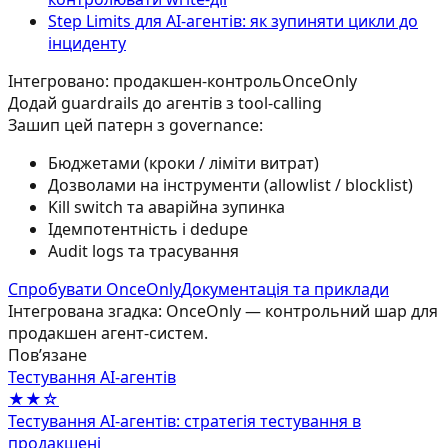
Step Limits для AI-агентів: як зупиняти цикли до
інциденту
Інтегровано: продакшен-контроль
OnceOnly
Додай guardrails до агентів з tool-calling
Зашип цей патерн з governance:
Бюджетами (кроки / ліміти витрат)
Дозволами на інструменти (allowlist / blocklist)
Kill switch та аварійна зупинка
Ідемпотентність і dedupe
Audit logs та трасування
Спробувати OnceOnly
Документація та приклади
Інтегрована згадка: OnceOnly — контрольний шар для
продакшен агент-систем.
Повʼязане
Тестування AI-агентів
★★☆
Тестування AI-агентів: стратегія тестування в
продакшені