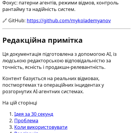
Фокус: патерни агентів, режими відмов, контроль
рантайму та надійність систем.
🔗
GitHub
:
https://github.com/mykolademyanov
Редакційна примітка
Ця документація підготовлена з допомогою AI, із
людською редакторською відповідальністю за
точність, ясність і продакшн-релевантність.
Контент базується на реальних відмовах,
постмортемах та операційних інцидентах у
розгорнутих AI-агентних системах.
На цій сторінці
Ідея за 30 секунд
Проблема
Коли використовувати