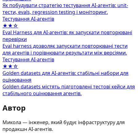
Як побудувати стратегію тестування AI-агентів: unit-
тести, evals, regression testing і моніторинг.
Тестування AI-агентів
★★☆
Eval Harness для AI-агентів: як запускати повторювані
перевірки
Eval harness дозволяє запускати повторювані тести
для агентів і порівнювати результати між версіями.
Тестування AI-агентів
★★☆
Golden datasets для AI-агентів: стабільні набори для
оцінювання
Golden datasets містять підготовлені тестові кейси для
стабільного оцінювання агентів.
Автор
Микола — інженер, який будує інфраструктуру для
продакшн AI-агентів.