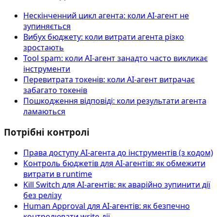
Нескінченний цикл агента: коли AI-агент не
зупиняється
Вибух бюджету: коли витрати агента різко
зростають
Tool spam: коли AI-агент занадто часто викликає
інструменти
Перевитрата токенів: коли AI-агент витрачає
забагато токенів
Пошкодження відповіді: коли результати агента
ламаються
Потрібні контролі
Права доступу AI‑агента до інструментів (з кодом)
Контроль бюджетів для AI-агентів: як обмежити
витрати в runtime
Kill Switch для AI-агентів: як аварійно зупинити дії
без релізу
Human Approval для AI-агентів: як безпечно
контролювати write-дії