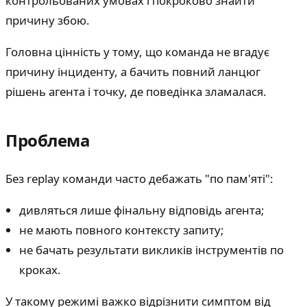
контрольованих умовах і покроково знайти
причину збою.
Головна цінність у тому, що команда не вгадує
причину інциденту, а бачить повний ланцюг
рішень агента і точку, де поведінка зламалася.
Проблема
Без replay команди часто дебажать "по пам'яті":
дивляться лише фінальну відповідь агента;
не мають повного контексту запиту;
не бачать результати викликів інструментів по
кроках.
У такому режимі важко відрізнити симптом від