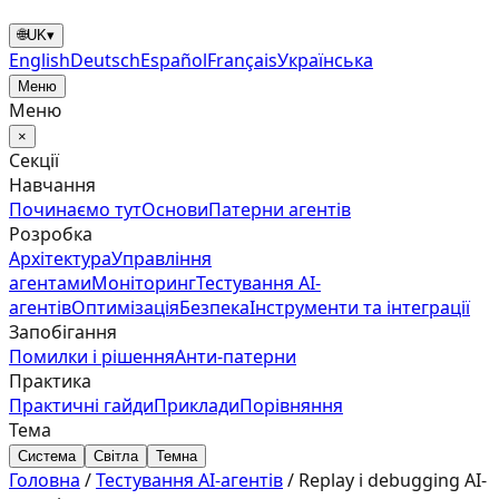
🌐
UK
▾
English
Deutsch
Español
Français
Українська
Меню
Меню
×
Секції
Навчання
Починаємо тут
Основи
Патерни агентів
Розробка
Архітектура
Управління
агентами
Моніторинг
Тестування AI-
агентів
Оптимізація
Безпека
Інструменти та інтеграції
Запобігання
Помилки і рішення
Анти‑патерни
Практика
Практичні гайди
Приклади
Порівняння
Тема
Система
Світла
Темна
Головна
/
Тестування AI-агентів
/
Replay і debugging AI-