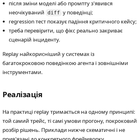
після зміни моделі або промпту з'явився
неочікуваний
у поведінці;
diff
regression тест показує падіння критичного кейсу;
треба перевірити, що фікс реально закриває
сценарій інциденту.
Replay найкорисніший у системах із
багатокроковою поведінкою агента і зовнішніми
інструментами.
Реалізація
На практиці replay тримається на одному принципі:
той самий трейс, ті самі умови прогону, покроковий
розбір рішень. Приклади нижче схематичні і не
прив'язані до конкретного фреймворку.