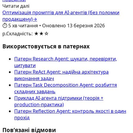
Читати далі
Оптимізація промптів для AI‑агентів (без поломки
продакшену)
→
⏱️
5
хв читання
•
Оновлено
13 березня 2026
р.
Складність
:
★★☆
Використовується в патернах
Патерн Research Agent: шукати, перевіряти,
цитувати
Патерн ReAct Agent: надійна архітектура
виконання задач
Патерн Task Decomposition Agent: розбиття
складних завдань
Приклад AI‑агента підтримки (теорія +
production-практика)
Патерн Reflection Agent: контроль якості в один
прохід
Пов’язані відмови