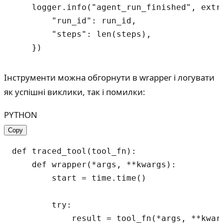
    logger.info("agent_run_finished", extra
        "run_id": run_id,

        "steps": len(steps),

Інструменти можна обгорнути в wrapper і логувати
як успішні виклики, так і помилки:
PYTHON
Copy
def traced_tool(tool_fn):

    def wrapper(*args, **kwargs):

        start = time.time()

        try:

            result = tool_fn(*args, **kwarg