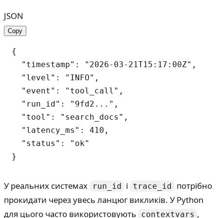
JSON
Copy
{

  "timestamp": "2026-03-21T15:17:00Z",

  "level": "INFO",

  "event": "tool_call",

  "run_id": "9fd2...",

  "tool": "search_docs",

  "latency_ms": 410,

  "status": "ok"

У реальних системах
і
потрібно
run_id
trace_id
прокидати через увесь ланцюг викликів. У Python
для цього часто використовують
,
contextvars