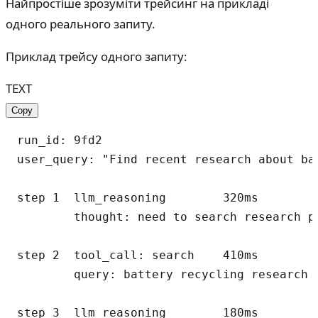
Найпростіше зрозуміти трейсинг на прикладі
одного реального запиту.
Приклад трейсу одного запиту:
TEXT
Copy
run_id: 9fd2

user_query: "Find recent research about bat
step 1  llm_reasoning        320ms

        thought: need to search research pa
step 2  tool_call: search    410ms

        query: battery recycling research 2
step 3  llm_reasoning        180ms
