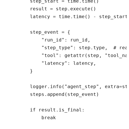
        step_start = time.time()

        result = step.execute()

        latency = time.time() - step_start

        step_event = {

            "run_id": run_id,

            "step_type": step.type,  # rea
            "tool": getattr(step, "tool_nam
            "latency": latency,

        }

        logger.info("agent_step", extra=ste
        steps.append(step_event)

        if result.is_final:

            break
