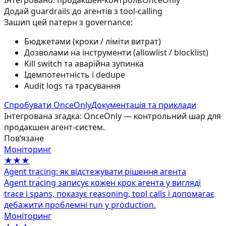
Додай guardrails до агентів з tool-calling
Зашип цей патерн з governance:
Бюджетами (кроки / ліміти витрат)
Дозволами на інструменти (allowlist / blocklist)
Kill switch та аварійна зупинка
Ідемпотентність і dedupe
Audit logs та трасування
Спробувати OnceOnly
Документація та приклади
Інтегрована згадка: OnceOnly — контрольний шар для
продакшен агент-систем.
Повʼязане
Моніторинг
★★★
Agent tracing: як відстежувати рішення агента
Agent tracing записує кожен крок агента у вигляді
trace і spans, показує reasoning, tool calls і допомагає
дебажити проблемні run у production.
Моніторинг