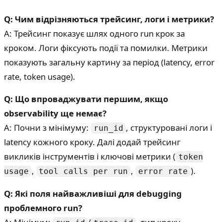
Q: Чим відрізняються трейсинг, логи і метрики?
A: Трейсинг показує шлях одного run крок за
кроком. Логи фіксують події та помилки. Метрики
показують загальну картину за період (latency, error
rate, token usage).
Q: Що впроваджувати першим, якщо
observability ще немає?
A: Почни з мінімуму:
, структуровані логи і
run_id
latency кожного кроку. Далі додай трейсинг
викликів інструментів і ключові метрики (
token
,
,
).
usage
tool calls per run
error rate
Q: Які поля найважливіші для debugging
проблемного run?