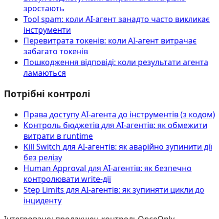
зростають
Tool spam: коли AI-агент занадто часто викликає
інструменти
Перевитрата токенів: коли AI-агент витрачає
забагато токенів
Пошкодження відповіді: коли результати агента
ламаються
Потрібні контролі
Права доступу AI‑агента до інструментів (з кодом)
Контроль бюджетів для AI-агентів: як обмежити
витрати в runtime
Kill Switch для AI-агентів: як аварійно зупинити дії
без релізу
Human Approval для AI-агентів: як безпечно
контролювати write-дії
Step Limits для AI-агентів: як зупиняти цикли до
інциденту
Інтегровано: продакшен-контроль
OnceOnly