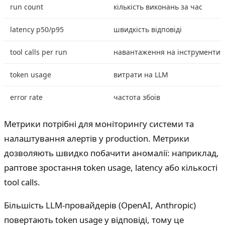
run count
кількість виконань за час
latency p50/p95
швидкість відповіді
tool calls per run
навантаження на інструменти
token usage
витрати на LLM
error rate
частота збоїв
Метрики потрібні для моніторингу системи та
налаштування алертів у production. Метрики
дозволяють швидко побачити аномалії: наприклад,
раптове зростання token usage, latency або кількості
tool calls.
Більшість LLM-провайдерів (OpenAI, Anthropic)
повертають token usage у відповіді, тому це