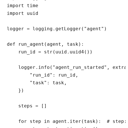
import time

import uuid

logger = logging.getLogger("agent")

def run_agent(agent, task):

    run_id = str(uuid.uuid4())

    logger.info("agent_run_started", extra=
        "run_id": run_id,

        "task": task,

    })

    steps = []

    for step in agent.iter(task):  # step: