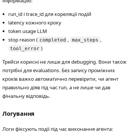
інформацію:
run_id і trace_id для кореляції подій
latency кожного кроку
token usage LLM
stop reason (
,
,
completed
max_steps
)
tool_error
Трейси корисні не лише для debugging. Вони також
потрібні для evaluations. Без запису проміжних
кроків важко автоматично перевірити, чи агент
правильно діяв під час run, а не лише чи дав
фінальну відповідь.
Логування
Логи фіксують події під час виконання агента: