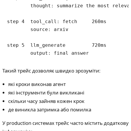
        thought: summarize the most relevan
step 4  tool_call: fetch     260ms

        source: arxiv

step 5  llm_generate         720ms

Такий трейс дозволяє швидко зрозуміти:
які кроки виконав агент
які інструменти були викликані
скільки часу зайняв кожен крок
де виникла затримка або помилка
У production системах трейс часто містить додаткову