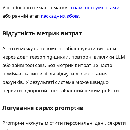
У production це часто маскує
спам інструментами
або ранній етап
каскадних збоїв
.
Відсутність метрик витрат
Агенти можуть непомітно збільшувати витрати
через довгі reasoning-цикли, повторні виклики LLM
або зайві tool calls. Без метрик витрат це часто
помічають лише після відчутного зростання
рахунків. У результаті система може швидко
перейти в дорогий і нестабільний режим роботи.
Логування сирих prompt-ів
Prompt-и можуть містити персональні дані, секрети