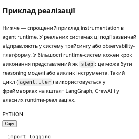
Приклад реалізації
Нижче — спрощений приклад instrumentation в
agent runtime. У реальних системах ці події зазвичай
відправляють у систему трейсингу або observability-
платформу. У більшості runtime-систем кожен крок
виконання представлений як
: це може бути
step
reasoning моделі або виклик інструмента. Такий
цикл (
) використовується у
agent.iter
фреймворках на кшталт LangGraph, CrewAI і у
власних runtime-реалізаціях.
PYTHON
Copy
import logging
