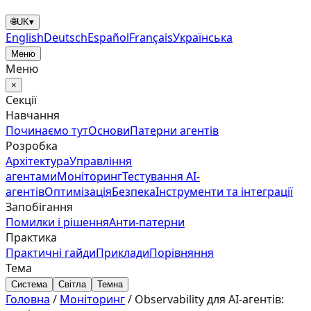
🌐
UK
▾
English
Deutsch
Español
Français
Українська
Меню
Меню
×
Секції
Навчання
Починаємо тут
Основи
Патерни агентів
Розробка
Архітектура
Управління
агентами
Моніторинг
Тестування AI-
агентів
Оптимізація
Безпека
Інструменти та інтеграції
Запобігання
Помилки і рішення
Анти‑патерни
Практика
Практичні гайди
Приклади
Порівняння
Тема
Система
Світла
Темна
Головна
/
Моніторинг
/
Observability для AI-агентів: