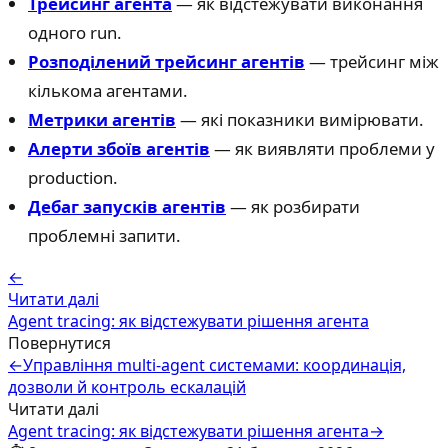
Трейсинг агента
— як відстежувати виконання
одного run.
Розподілений трейсинг агентів
— трейсинг між
кількома агентами.
Метрики агентів
— які показники вимірювати.
Алерти збоїв агентів
— як виявляти проблеми у
production.
Дебаг запусків агентів
— як розбирати
проблемні запити.
←
Читати далі
Agent tracing: як відстежувати рішення агента
Повернутися
←
Управління multi-agent системами: координація,
дозволи й контроль ескалацій
Читати далі
Agent tracing: як відстежувати рішення агента
→