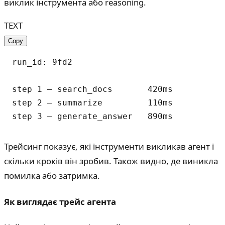
виклик інструмента або reasoning.
TEXT
Copy
run_id: 9fd2

step 1 — search_docs       420ms

step 2 — summarize         110ms

Трейсинг показує, які інструменти викликав агент і
скільки кроків він зробив. Також видно, де виникла
помилка або затримка.
Як виглядає трейс агента