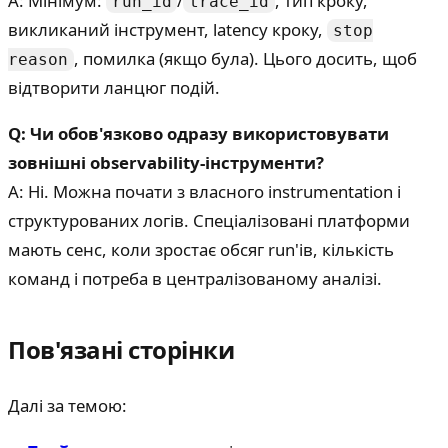
A: Мінімум:
/
, тип кроку,
run_id
trace_id
викликаний інструмент, latency кроку,
stop
, помилка (якщо була). Цього досить, щоб
reason
відтворити ланцюг подій.
Q: Чи обов'язково одразу використовувати
зовнішні observability-інструменти?
A: Ні. Можна почати з власного instrumentation і
структурованих логів. Спеціалізовані платформи
мають сенс, коли зростає обсяг run'ів, кількість
команд і потреба в централізованому аналізі.
Пов'язані сторінки
Далі за темою: