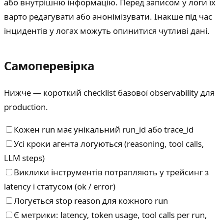
або внутрішню інформацію. Перед записом у логи їх
варто редагувати або анонімізувати. Інакше під час
інцидентів у логах можуть опинитися чутливі дані.
Самоперевірка
Нижче — короткий checklist базової observability для
production.
Кожен run має унікальний run_id або trace_id
Усі кроки агента логуються (reasoning, tool calls,
LLM steps)
Виклики інструментів потрапляють у трейсинг з
latency і статусом (ok / error)
Логується stop reason для кожного run
Є метрики: latency, token usage, tool calls per run,