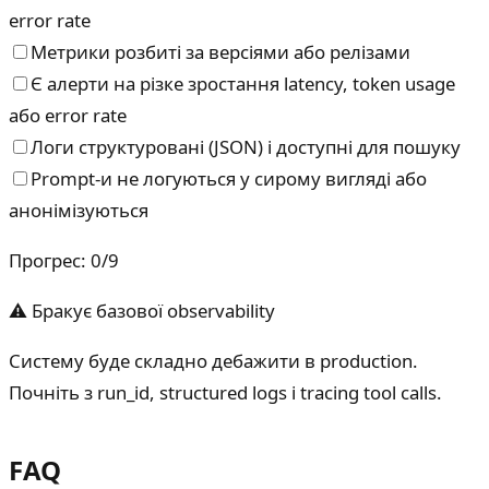
error rate
Метрики розбиті за версіями або релізами
Є алерти на різке зростання latency, token usage
або error rate
Логи структуровані (JSON) і доступні для пошуку
Prompt-и не логуються у сирому вигляді або
анонімізуються
Прогрес
:
0
/
9
⚠ Бракує базової observability
Систему буде складно дебажити в production.
Почніть з run_id, structured logs і tracing tool calls.
FAQ