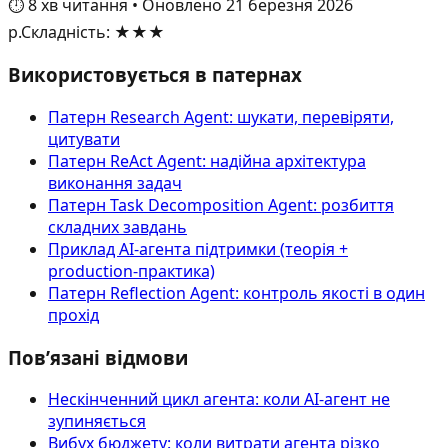
⏱️
8
хв читання
•
Оновлено
21 березня 2026
р.
Складність
:
★★★
Використовується в патернах
Патерн Research Agent: шукати, перевіряти,
цитувати
Патерн ReAct Agent: надійна архітектура
виконання задач
Патерн Task Decomposition Agent: розбиття
складних завдань
Приклад AI‑агента підтримки (теорія +
production-практика)
Патерн Reflection Agent: контроль якості в один
прохід
Пов’язані відмови
Нескінченний цикл агента: коли AI-агент не
зупиняється
Вибух бюджету: коли витрати агента різко