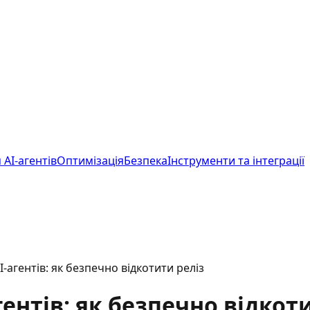
 AI-агентів
Оптимізація
Безпека
Інструменти та інтеграції
AI-агентів: як безпечно відкотити реліз
агентів: як безпечно відкот