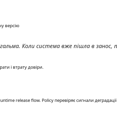
ну версію
гальма. Коли система вже пішла в занос, 
рати і втрату довіри.
ntime release flow. Policy перевіряє сигнали деградаці