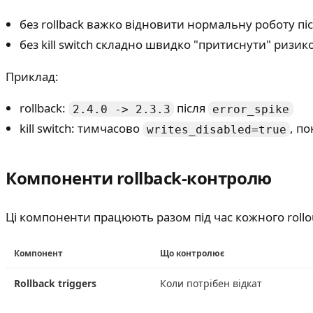
без rollback важко відновити нормальну роботу післ
без kill switch складно швидко "притиснути" ризико
Приклад:
rollback:
після
2.4.0 -> 2.3.3
error_spike
kill switch: тимчасово
, по
writes_disabled=true
Компоненти rollback-контролю
Ці компоненти працюють разом під час кожного rollo
Компонент
Що контролює
Rollback triggers
Коли потрібен відкат