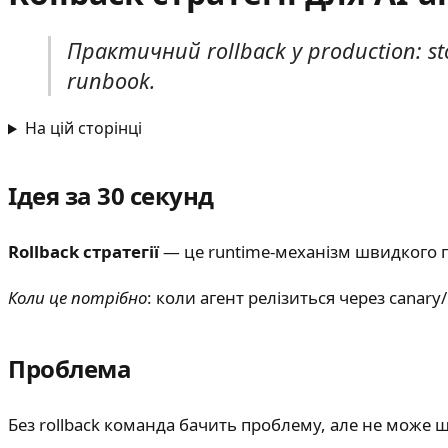
Практичний rollback у production: stop
runbook.
На цій сторінці
Ідея за 30 секунд
Rollback стратегії
— це runtime-механізм швидкого п
Коли це потрібно
: коли агент релізиться через canary/
Проблема
Без rollback команда бачить проблему, але не може шв