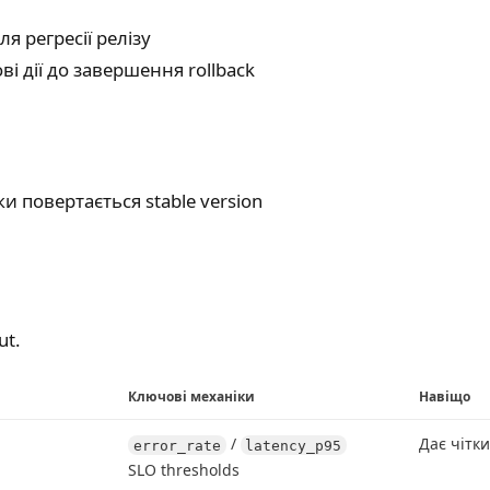
я регресії релізу
ві дії до завершення rollback
ки повертається stable version
ut.
Ключові механіки
Навіщо
/
Дає чітк
error_rate
latency_p95
SLO thresholds