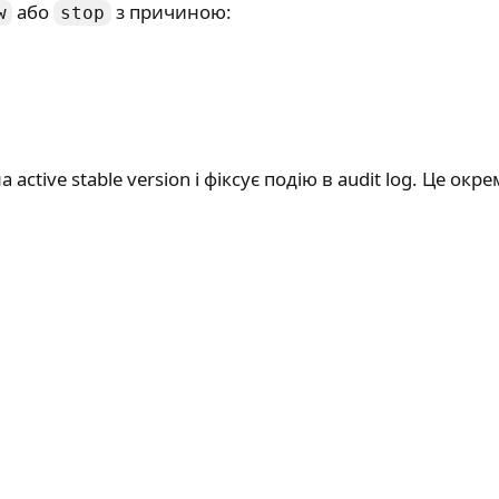
або
з причиною:
w
stop
 active stable version і фіксує подію в audit log. Це о