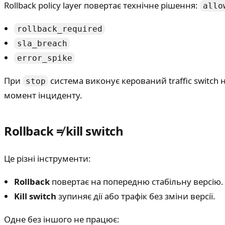
Rollback policy layer повертає технічне рішення:
allo
rollback_required
sla_breach
error_spike
При
система виконує керований traffic switch на
stop
момент інциденту.
Rollback ≠ kill switch
Це різні інструменти:
Rollback
повертає на попередню стабільну версію.
Kill switch
зупиняє дії або трафік без зміни версії.
Одне без іншого не працює: