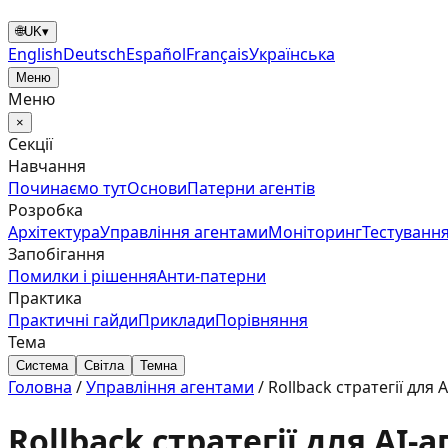
🌐
UK
▾
English
Deutsch
Español
Français
Українська
Меню
Меню
×
Секції
Навчання
Починаємо тут
Основи
Патерни агентів
Розробка
Архітектура
Управління агентами
Моніторинг
Тестування
Запобігання
Помилки і рішення
Анти‑патерни
Практика
Практичні гайди
Приклади
Порівняння
Тема
Система
Світла
Темна
Головна
/
Управління агентами
/
Rollback стратегії для 
Rollback стратегії для AI-