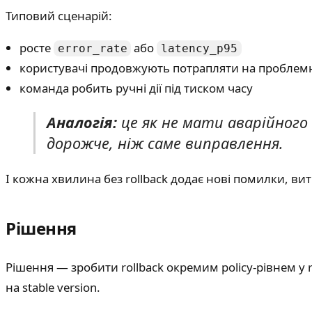
Типовий сценарій:
росте
або
error_rate
latency_p95
користувачі продовжують потрапляти на проблем
команда робить ручні дії під тиском часу
Аналогія:
це як не мати аварійного 
дорожче, ніж саме виправлення.
І кожна хвилина без rollback додає нові помилки, вит
Рішення
Рішення — зробити rollback окремим policy-рівнем у ru
на stable version.