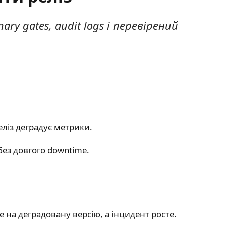
nary gates, audit logs і перевірений
ліз деградує метрики.
 без довгого downtime.
е на деградовану версію, а інцидент росте.