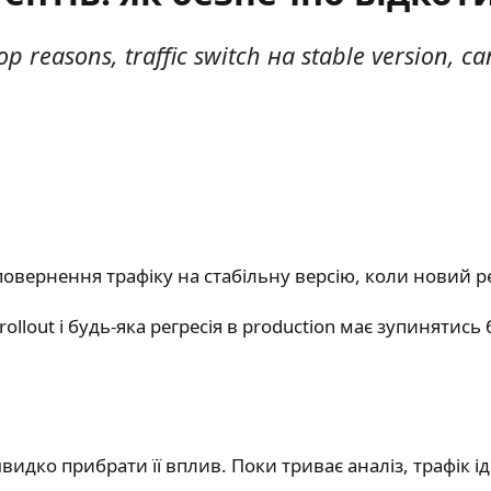
 reasons, traffic switch на stable version, ca
овернення трафіку на стабільну версію, коли новий ре
rollout і будь-яка регресія в production має зупинятись
идко прибрати її вплив. Поки триває аналіз, трафік ід