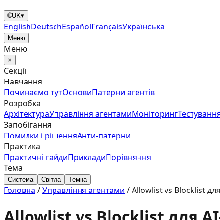
🌐
UK
▾
English
Deutsch
Español
Français
Українська
Меню
Меню
×
Секції
Навчання
Починаємо тут
Основи
Патерни агентів
Розробка
Архітектура
Управління агентами
Моніторинг
Тестування
Запобігання
Помилки і рішення
Анти‑патерни
Практика
Практичні гайди
Приклади
Порівняння
Тема
Система
Світла
Темна
Головна
/
Управління агентами
/
Allowlist vs Blocklist 
Allowlist vs Blocklist для