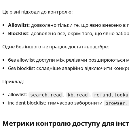
Це різні підходи до контролю:
Allowlist
: дозволено тільки те, що явно внесено в 
Blocklist
: дозволено все, окрім того, що явно забо
Одне без іншого не працює достатньо добре:
без allowlist доступи між релізами розширюються
без blocklist складніше аварійно відключити конкре
Приклад:
allowlist:
,
,
search.read
kb.read
refund.looku
incident blocklist: тимчасово заборонити
browser.
Метрики контролю доступу для інс