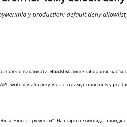
нтів у production: default deny allowlist, in
 дозволено викликати.
Blocklist
лише забороняє частину 
PI, write-дій або регулярно отримує нові tools у produc
небезпечні інструменти". На старті це виглядає швидко