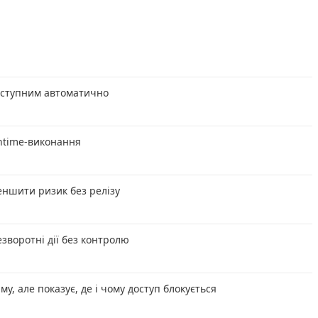
доступним автоматично
untime-виконання
ншити ризик без релізу
зворотні дії без контролю
му, але показує, де і чому доступ блокується