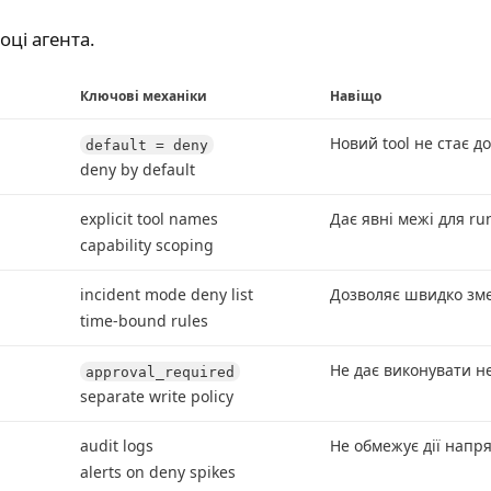
ці агента.
Ключові механіки
Навіщо
Новий tool не стає 
default = deny
deny by default
explicit tool names
Дає явні межі для r
capability scoping
incident mode deny list
Дозволяє швидко зме
time-bound rules
Не дає виконувати не
approval_required
separate write policy
audit logs
Не обмежує дії напря
alerts on deny spikes