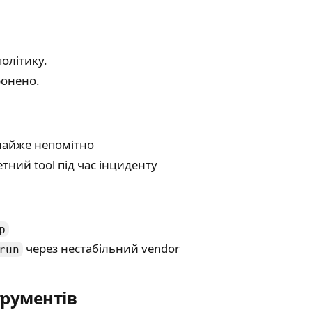
політику.
ронено.
 майже непомітно
тний tool під час інциденту
p
через нестабільний vendor
run
трументів