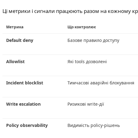
Ці метрики і сигнали працюють разом на кожному кро
Метрика
Що контролює
Default deny
Базове правило доступу
Allowlist
Які tools дозволені
Incident blocklist
Тимчасові аварійні блокування
Write escalation
Ризикові write-дії
Policy observability
Видимість policy-рішень