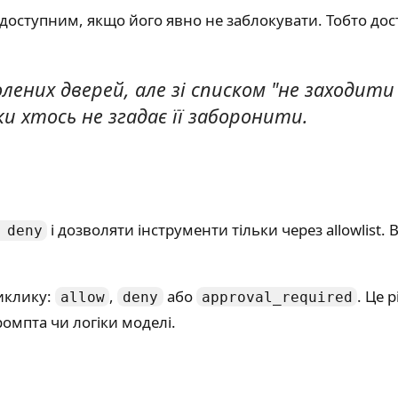
доступним, якщо його явно не заблокувати. Тобто дост
волених дверей, але зі списком "не заходит
ки хтось не згадає її заборонити.
і дозволяти інструменти тільки через allowlist.
 deny
виклику:
,
або
. Це 
allow
deny
approval_required
ромпта чи логіки моделі.