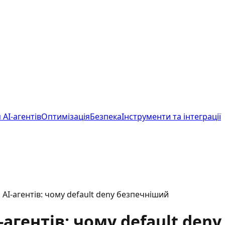
 AI-агентів
Оптимізація
Безпека
Інструменти та інтеграції
для AI-агентів: чому default deny безпечніший
 AI-агентів: чому default de