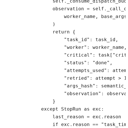
                self._consume_dispatch_budg
                observation = self._call_on
                    worker_name, base_args
                )

                return {

                    "task_id": task_id,

                    "worker": worker_name,

                    "critical": task["criti
                    "status": "done",

                    "attempts_used": attemp
                    "retried": attempt > 1,
                    "args_hash": semantic_h
                    "observation": observat
                }

            except StopRun as exc:

                last_reason = exc.reason

                if exc.reason == "task_tim