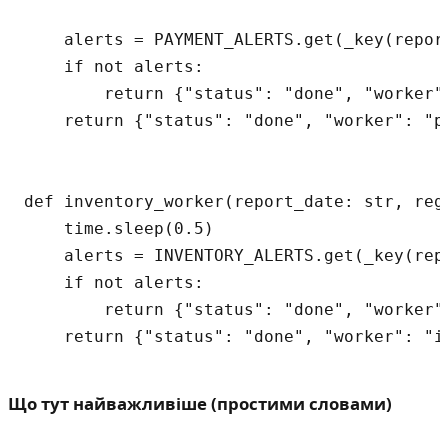
    alerts = PAYMENT_ALERTS.get(_key(report
    if not alerts:

        return {"status": "done", "worker"
    return {"status": "done", "worker": "p
def inventory_worker(report_date: str, reg
    time.sleep(0.5)

    alerts = INVENTORY_ALERTS.get(_key(repo
    if not alerts:

        return {"status": "done", "worker"
Що тут найважливіше (простими словами)