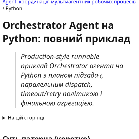
Agent: координація мультиагентних робочих процесів
/
Python
Orchestrator Agent на
Python: повний приклад
Production-style runnable
приклад Orchestrator агента на
Python з планом підзадач,
паралельним dispatch,
timeout/retry політикою і
фінальною агрегацією.
На цій сторінці
Суть патерна (коротко)