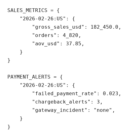
SALES_METRICS = {

    "2026-02-26:US": {

        "gross_sales_usd": 182_450.0,

        "orders": 4_820,

        "aov_usd": 37.85,

    }

}

PAYMENT_ALERTS = {

    "2026-02-26:US": {

        "failed_payment_rate": 0.023,

        "chargeback_alerts": 3,

        "gateway_incident": "none",

    }

}
