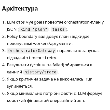
Архітектура
LLM отримує goal і повертає orchestration-план у
JSON (
,
).
kind="plan"
tasks
Policy boundary валідовує план і відкидає
недопустимі workers/аргументи.
паралельно запускає
OrchestratorGateway
підзадачі з timeout і retry.
Результати (успішні та failed) збираються в
єдиний
.
history/trace
Якщо критична задача не виконалась, run
зупиняється.
Якщо мінімально потрібні факти є, LLM формує
короткий фінальний операційний звіт.