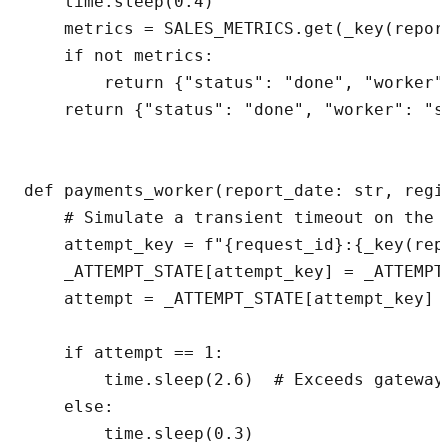
    time.sleep(0.4)

    metrics = SALES_METRICS.get(_key(report
    if not metrics:

        return {"status": "done", "worker"
    return {"status": "done", "worker": "s
def payments_worker(report_date: str, regi
    # Simulate a transient timeout on the 
    attempt_key = f"{request_id}:{_key(repo
    _ATTEMPT_STATE[attempt_key] = _ATTEMPT
    attempt = _ATTEMPT_STATE[attempt_key]

    if attempt == 1:

        time.sleep(2.6)  # Exceeds gateway 
    else:

        time.sleep(0.3)
