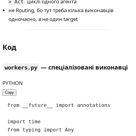
циклі одного агента
> Act
не Routing, бо тут треба кілька виконавців
одночасно, а не один target
Код
— спеціалізовані виконавці
workers.py
PYTHON
Copy
from __future__ import annotations

import time

from typing import Any
