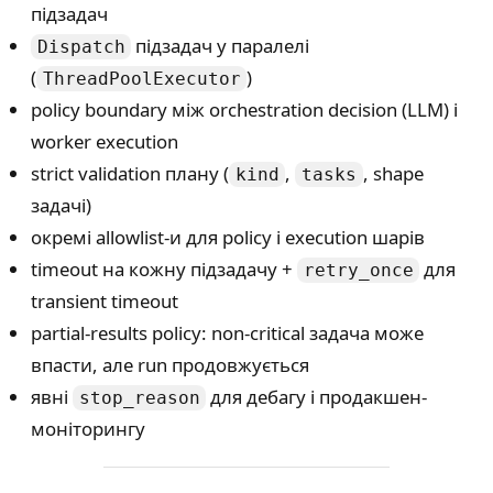
підзадач
підзадач у паралелі
Dispatch
(
)
ThreadPoolExecutor
policy boundary між orchestration decision (LLM) і
worker execution
strict validation плану (
,
, shape
kind
tasks
задачі)
окремі allowlist-и для policy і execution шарів
timeout на кожну підзадачу +
для
retry_once
transient timeout
partial-results policy: non-critical задача може
впасти, але run продовжується
явні
для дебагу і продакшен-
stop_reason
моніторингу