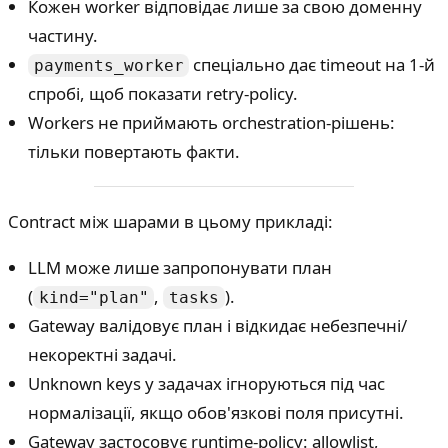
Кожен worker відповідає лише за свою доменну
частину.
спеціально дає timeout на 1-й
payments_worker
спробі, щоб показати retry-policy.
Workers не приймають orchestration-рішень:
тільки повертають факти.
Contract між шарами в цьому прикладі:
LLM може лише запропонувати план
(
,
).
kind="plan"
tasks
Gateway валідовує план і відкидає небезпечні/
некоректні задачі.
Unknown keys у задачах ігноруються під час
нормалізації, якщо обов'язкові поля присутні.
Gateway застосовує runtime-policy: allowlist,