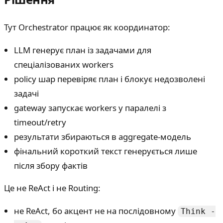
Тут Orchestrator працює як координатор:
LLM генерує план із задачами для
спеціалізованих workers
policy шар перевіряє план і блокує недозволені
задачі
gateway запускає workers у паралелі з
timeout/retry
результати збираються в aggregate-модель
фінальний короткий текст генерується лише
після збору фактів
Це не ReAct і не Routing:
не ReAct, бо акцент не на послідовному
Think -