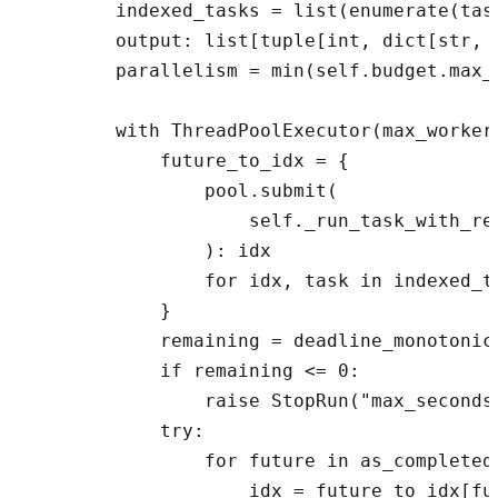
        indexed_tasks = list(enumerate(task
        output: list[tuple[int, dict[str, A
        parallelism = min(self.budget.max_p
        with ThreadPoolExecutor(max_workers
            future_to_idx = {

                pool.submit(

                    self._run_task_with_re
                ): idx

                for idx, task in indexed_ta
            }

            remaining = deadline_monotonic 
            if remaining <= 0:

                raise StopRun("max_seconds"
            try:

                for future in as_completed
                    idx = future_to_idx[fut