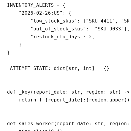
INVENTORY_ALERTS = {

    "2026-02-26:US": {

        "low_stock_skus": ["SKU-4411", "SKU
        "out_of_stock_skus": ["SKU-9033"],

        "restock_eta_days": 2,

    }

}

_ATTEMPT_STATE: dict[str, int] = {}

def _key(report_date: str, region: str) -> 
    return f"{report_date}:{region.upper()}
def sales_worker(report_date: str, region: