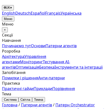
🌐
UK
▾
English
Deutsch
Español
Français
Українська
Меню
Меню
×
Секції
Навчання
Починаємо тут
Основи
Патерни агентів
Розробка
Архітектура
Управління
агентами
Моніторинг
Тестування AI-
агентів
Оптимізація
Безпека
Інструменти та інтеграції
Запобігання
Помилки і рішення
Анти‑патерни
Практика
Практичні гайди
Приклади
Порівняння
Тема
Система
Світла
Темна
Головна
/
Патерни агентів
/
Патерн Orchestrator