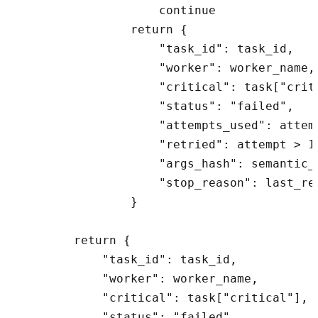
                    continue

                return {

                    "task_id": task_id,

                    "worker": worker_name,

                    "critical": task["criti
                    "status": "failed",

                    "attempts_used": attemp
                    "retried": attempt > 1,
                    "args_hash": semantic_h
                    "stop_reason": last_rea
                }

        return {

            "task_id": task_id,

            "worker": worker_name,

            "critical": task["critical"],

            "status": "failed",
