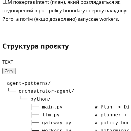
LLM повертає intent (план), який розглядається як
недовірений input: policy boundary спершу валідовує
його, а потім (якщо дозволено) запускає workers.
Структура проєкту
TEXT
Copy
agent-patterns/

└── orchestrator-agent/

    └── python/

        ├── main.py           # Plan -> Di
        ├── llm.py            # planner + f
        ├── gateway.py        # policy bou
        ├── workers.py        # determinis