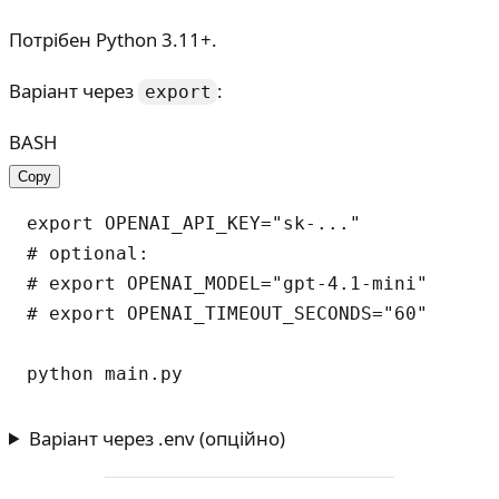
Потрібен Python 3.11+.
Варіант через
:
export
BASH
Copy
export OPENAI_API_KEY="sk-..."

# optional:

# export OPENAI_MODEL="gpt-4.1-mini"

# export OPENAI_TIMEOUT_SECONDS="60"

Варіант через .env (опційно)