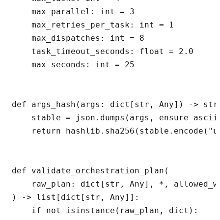
    max_parallel: int = 3

    max_retries_per_task: int = 1

    max_dispatches: int = 8

    task_timeout_seconds: float = 2.0

    max_seconds: int = 25

def args_hash(args: dict[str, Any]) -> str:
    stable = json.dumps(args, ensure_ascii
    return hashlib.sha256(stable.encode("ut
def validate_orchestration_plan(

    raw_plan: dict[str, Any], *, allowed_w
) -> list[dict[str, Any]]:

    if not isinstance(raw_plan, dict):
