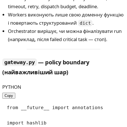
timeout, retry, dispatch budget, deadline.
Workers виконують лише свою доменну функцію
і повертають структурований
.
dict
Orchestrator вирішує, чи можна фіналізувати run
(наприклад, після failed critical task — стоп).
— policy boundary
gateway.py
(найважливіший шар)
PYTHON
Copy
from __future__ import annotations

import hashlib
