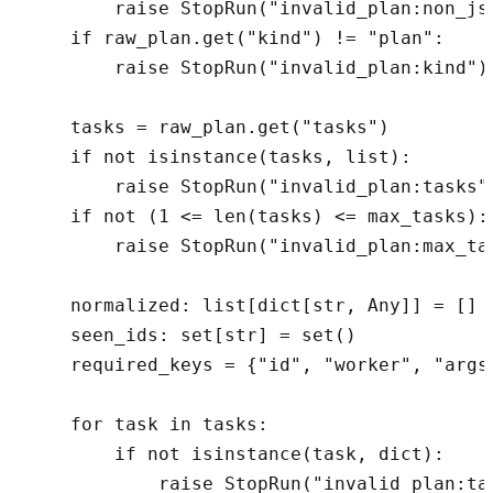
        raise StopRun("invalid_plan:non_jso
    if raw_plan.get("kind") != "plan":

        raise StopRun("invalid_plan:kind")

    tasks = raw_plan.get("tasks")

    if not isinstance(tasks, list):

        raise StopRun("invalid_plan:tasks")
    if not (1 <= len(tasks) <= max_tasks):

        raise StopRun("invalid_plan:max_tas
    normalized: list[dict[str, Any]] = []

    seen_ids: set[str] = set()

    required_keys = {"id", "worker", "args"
    for task in tasks:

        if not isinstance(task, dict):

            raise StopRun("invalid_plan:tas