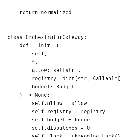
    return normalized

class OrchestratorGateway:

    def __init__(

        self,

        *,

        allow: set[str],

        registry: dict[str, Callable[..., d
        budget: Budget,

    ) -> None:

        self.allow = allow

        self.registry = registry

        self.budget = budget

        self.dispatches = 0

        self._lock = threading.Lock()
