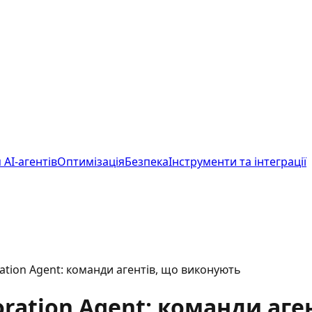
 AI-агентів
Оптимізація
Безпека
Інструменти та інтеграції
ration Agent: команди агентів, що виконують
oration Agent: команди аг