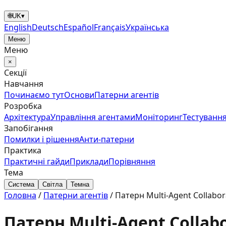
🌐
UK
▾
English
Deutsch
Español
Français
Українська
Меню
Меню
×
Секції
Навчання
Починаємо тут
Основи
Патерни агентів
Розробка
Архітектура
Управління агентами
Моніторинг
Тестування
Запобігання
Помилки і рішення
Анти‑патерни
Практика
Практичні гайди
Приклади
Порівняння
Тема
Система
Світла
Темна
Головна
/
Патерни агентів
/
Патерн Multi-Agent Collabo
Патерн Multi-Agent Collab