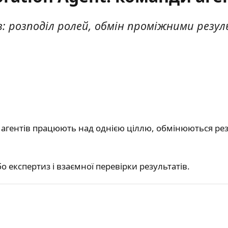
в: розподіл ролей, обмін проміжними резу
ка агентів працюють над однією ціллю, обмінюються р
о експертиз і взаємної перевірки результатів.