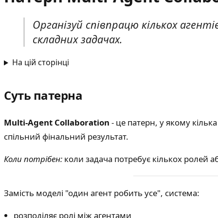
Організуй співпрацю кількох агенті
складних задачах.
На цій сторінці
Суть патерна
Multi-Agent Collaboration
- це патерн, у якому кіль
спільний фінальний результат.
Коли потрібен:
коли задача потребує кількох ролей аб
Замість моделі "один агент робить усе", система:
розподіляє ролі між агентами