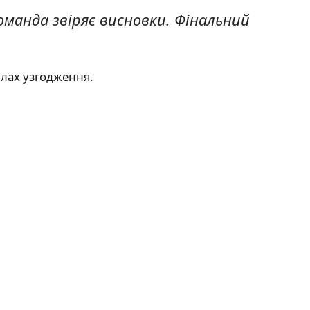
команда звіряє висновки. Фінальний
илах узгодження.