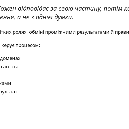
 Кожен відповідає за свою частину, потім 
ння, а не з однієї думки.
 чітких ролях, обміні проміжними результатами й прав
і керує процесом:
о доменах
о агента
вками
зультат