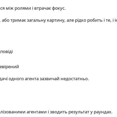
ся між ролями і втрачає фокус.
або тримає загальну картину, але рідко робить і те, і 
дповіді
ревірений
дачі одного агента зазвичай недостатньо.
іалізованими агентами і зводить результат у раундах.