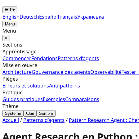
🌐
FR
▾
English
Deutsch
Español
Français
Українська
Menu
Menu
×
Sections
Apprentissage
Commencer
Fondations
Patterns d’agents
Mise en œuvre
Architecture
Gouvernance des agents
Observabilité
Tester 
Pièges
Erreurs et solutions
Anti-patterns
Pratique
Guides pratiques
Exemples
Comparaisons
Thème
Système
Clair
Sombre
Accueil
/
Patterns d’agents
/
Pattern Research Agent : Cherch
Agent Research en Python 