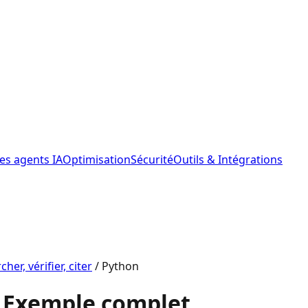
les agents IA
Optimisation
Sécurité
Outils & Intégrations
er, vérifier, citer
/
Python
: Exemple complet