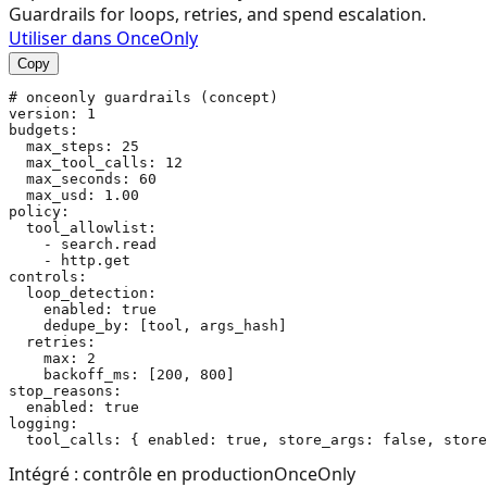
Guardrails for loops, retries, and spend escalation.
Utiliser dans OnceOnly
Copy
# onceonly guardrails (concept)

version: 1

budgets:

  max_steps: 25

  max_tool_calls: 12

  max_seconds: 60

  max_usd: 1.00

policy:

  tool_allowlist:

    - search.read

    - http.get

controls:

  loop_detection:

    enabled: true

    dedupe_by: [tool, args_hash]

  retries:

    max: 2

    backoff_ms: [200, 800]

stop_reasons:

  enabled: true

logging:

Intégré : contrôle en production
OnceOnly