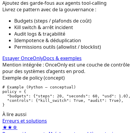
Ajoutez des garde-fous aux agents tool-calling
Livrez ce pattern avec de la gouvernance :
Budgets (steps / plafonds de coût)
Kill switch & arrêt incident
Audit logs & traçabilité
Idempotence & déduplication
Permissions outils (allowlist / blocklist)
Essayer OnceOnly
Docs & exemples
Mention intégrée : OnceOnly est une couche de contrôle
pour des systèmes d’agents en prod.
Exemple de policy (concept)
# Example (Python — conceptual)

policy = {

  "budgets": {"steps": 20, "seconds": 60, "usd": 1.0},

  "controls": {"kill_switch": True, "audit": True},

}
À lire aussi
Erreurs et solutions
★★☆