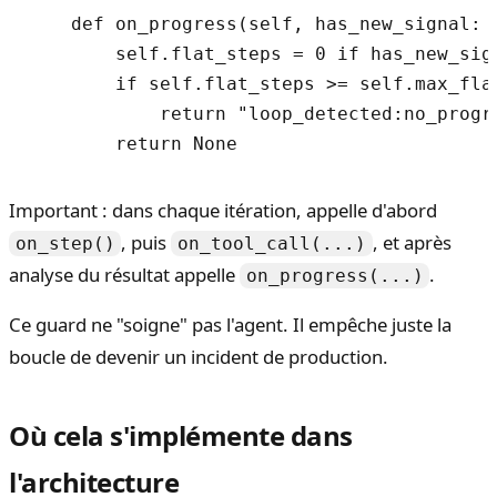
    def on_progress(self, has_new_signal: b
        self.flat_steps = 0 if has_new_sign
        if self.flat_steps >= self.max_flat
            return "loop_detected:no_progre
Important : dans chaque itération, appelle d'abord
, puis
, et après
on_step()
on_tool_call(...)
analyse du résultat appelle
.
on_progress(...)
Ce guard ne "soigne" pas l'agent. Il empêche juste la
boucle de devenir un incident de production.
Où cela s'implémente dans
l'architecture