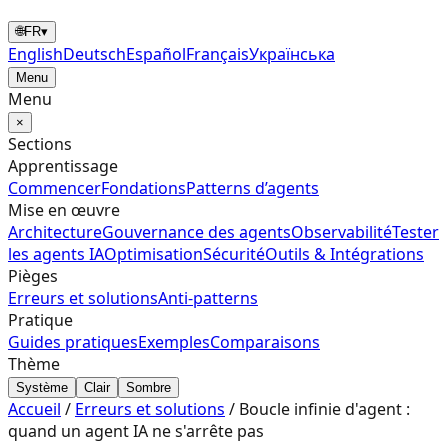
🌐
FR
▾
English
Deutsch
Español
Français
Українська
Menu
Menu
×
Sections
Apprentissage
Commencer
Fondations
Patterns d’agents
Mise en œuvre
Architecture
Gouvernance des agents
Observabilité
Tester
les agents IA
Optimisation
Sécurité
Outils & Intégrations
Pièges
Erreurs et solutions
Anti-patterns
Pratique
Guides pratiques
Exemples
Comparaisons
Thème
Système
Clair
Sombre
Accueil
/
Erreurs et solutions
/
Boucle infinie d'agent :
quand un agent IA ne s'arrête pas