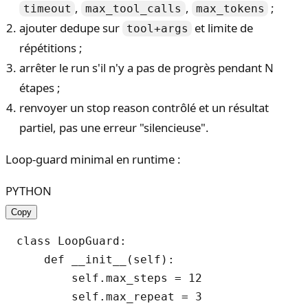
,
,
;
timeout
max_tool_calls
max_tokens
ajouter dedupe sur
et limite de
tool+args
répétitions ;
arrêter le run s'il n'y a pas de progrès pendant N
étapes ;
renvoyer un stop reason contrôlé et un résultat
partiel, pas une erreur "silencieuse".
Loop-guard minimal en runtime :
PYTHON
Copy
class LoopGuard:

    def __init__(self):

        self.max_steps = 12

        self.max_repeat = 3
