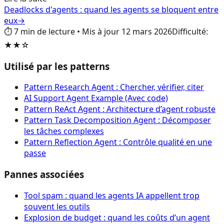
Deadlocks d'agents : quand les agents se bloquent entre
eux
→
⏱️
7
min de lecture
•
Mis à jour
12 mars 2026
Difficulté
:
★★☆
Utilisé par les patterns
Pattern Research Agent : Chercher, vérifier, citer
AI Support Agent Example (Avec code)
Pattern ReAct Agent : Architecture d’agent robuste
Pattern Task Decomposition Agent : Décomposer
les tâches complexes
Pattern Reflection Agent : Contrôle qualité en une
passe
Pannes associées
Tool spam : quand les agents IA appellent trop
souvent les outils
Explosion de budget : quand les coûts d’un agent